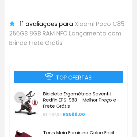
11 avaliações para
Xiaomi Poco C85
256GB 8GB RAM NFC Lançamento com
Brinde Frete Grátis
TOP OFERTAS
Bicicleta Ergométrica Sevenfit
Redfin EPS-988 – Melhor Preço e
Frete Grátis
O
O
R$
588,00
R$
1.094,99
preço
preço
original
atual
era:
é:
Tenis Meia Feminino Calce Facil
R$1.094,99.
R$588,00.