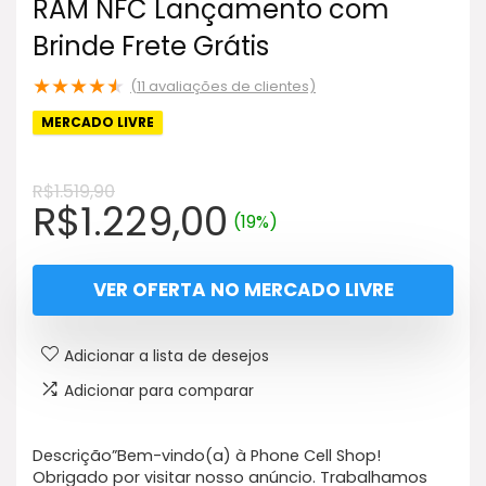
RAM NFC Lançamento com
Brinde Frete Grátis
★
★
★
★
★
(
11
avaliações de clientes)
MERCADO LIVRE
R$
1.519,90
O
O
R$
1.229,00
(19%)
preço
preço
original
atual
VER OFERTA NO MERCADO LIVRE
era:
é:
R$1.519,90.
R$1.229,00.
Adicionar a lista de desejos
Adicionar para comparar
Descrição”Bem-vindo(a) à Phone Cell Shop!
Obrigado por visitar nosso anúncio. Trabalhamos