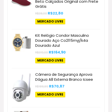
Beto Calçados Original com Frete
Grátis
O
O
R$
22,80
R$
38,00
preço
preço
original
atual
MERCADO LIVRE
era:
é:
R$38,00.
R$22,80.
Kit Relógio Condor Masculino
Dourado Aço Co2115myj/k4a
Dourado Azul
O
O
R$
164,90
R$
319,00
preço
preço
original
atual
MERCADO LIVRE
era:
é:
R$319,00.
R$164,90.
Câmera de Segurança Aprova
Dágua A8 Externa Branco Icsee
O
O
R$
70,87
R$
188,89
preço
preço
original
atual
MERCADO LIVRE
era:
é:
R$188,89.
R$70,87.