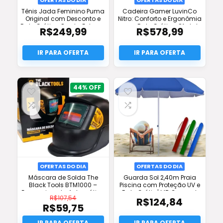
Tênis Jada Feminino Puma
Cadeira Gamer LuvinCo
Original com Desconto e
Nitro: Conforto e Ergonômia
Frete Grátis – Pronta Entrega
com Frete Grátis e Oferta!
R$
249,99
R$
578,99
44%
OFERTAS DO DIA
OFERTAS DO DIA
Máscara de Solda The
Guarda Sol 2,40m Praia
Black Tools BTM1000 –
Piscina com Proteção UV e
Escurecimento Automático
Frete Grátis | MB Connect
R$
107,54
R$
124,84
– Frete Grátis
R$
59,75
O
preço
O