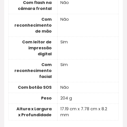
Com flash na
Não
câmara frontal
Com
Não
reconhecimento
de mão
Com leitor de
Sim
impressão
digital
Com
Sim
reconhecimento
facial
Com botão SOS
Não
Peso
204 g
Altura x Largura
17.19 cm x 7.78 cm x 8.2
x Profundidade
mm