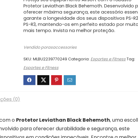
original
atual
era:
é:
Protetor Leviathan Black Behemoth. Desenvolvido 
oferecer máxima segurança, este acessório essen
R$379,00.
R$284,25.
garante a longevidade dos seus dispositivos PS-R2
PS-R3, mantendo-os em perfeito estado por muit
mais tempo. Invista na melhor proteção.
Vendido porasaccessories
SKU:
MLBU2239770249
Categoria:
Esportes e Fitness
Tag:
Esportes e Fitness
ações (0)
t com o
Protetor Leviathan Black Behemoth
, uma esco
nvolvido para oferecer durabilidade e segurança, este
dispositivos em condições impecáveis. Encontre a melhor