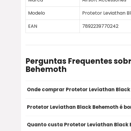
Modelo
Protetor Leviathan B
EAN
7892239770242
Perguntas Frequentes sobr
Behemoth
Onde comprar Protetor Leviathan Blac
A opção mais segura e recomendada para co
Protetor Leviathan Black Behemoth é bo
Mercado Livre. Utilizando o nosso link de ofe
proteção na sua compra online.
Sim, o Protetor Leviathan Black Behemoth é
Quanto custa Protetor Leviathan Black
avaliações de compradores reais, unindo alt