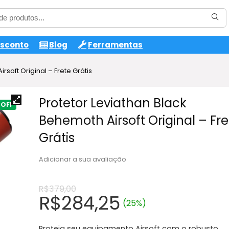
esconto
Blog
Ferramentas
rsoft Original – Frete Grátis
Protetor Leviathan Black
Behemoth Airsoft Original – Fre
Grátis
Adicionar a sua avaliação
R$
379,00
O
O
R$
284,25
(25%)
preço
preço
Proteja seu equipamento Airsoft com o robusto