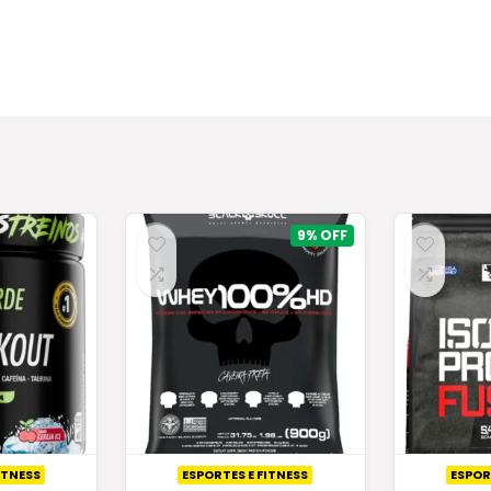
9%
ITNESS
ESPORTES E FITNESS
ESPOR