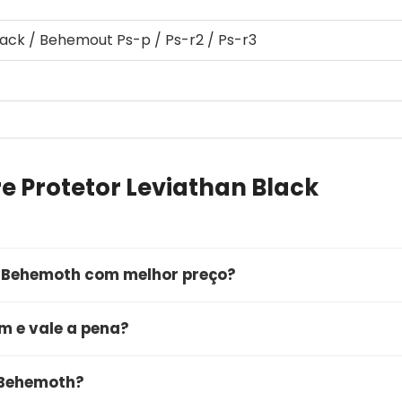
lack / Behemout Ps-p / Ps-r2 / Ps-r3
e Protetor Leviathan Black
k Behemoth com melhor preço?
mprar o Protetor Leviathan Black Behemoth é através 
m e vale a pena?
rta, você garante a qualidade do produto, entrega rápida 
 bom e vale muito a pena. O produto conta com excelent
 Behemoth?
a qualidade e ótimo custo-benefício. É uma compra segu