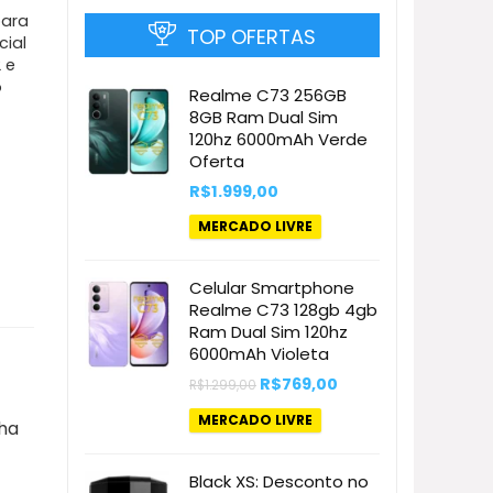
para
TOP OFERTAS
cial
 e
o
Realme C73 256GB
8GB Ram Dual Sim
120hz 6000mAh Verde
Oferta
R$
1.999,00
MERCADO LIVRE
Celular Smartphone
Realme C73 128gb 4gb
Ram Dual Sim 120hz
6000mAh Violeta
O
O
R$
769,00
R$
1.299,00
preço
preço
original
atual
MERCADO LIVRE
lha
era:
é:
R$1.299,00.
R$769,00.
Black XS: Desconto no