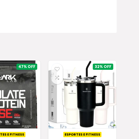
47%
32%
TES E FITNESS
ESPORTES E FITNESS