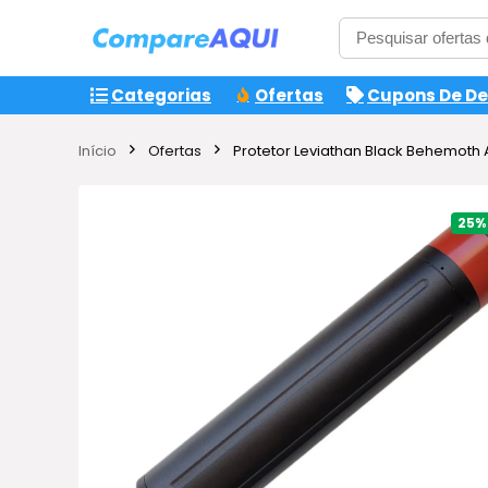
Categorias
Ofertas
Cupons De D
Início
Ofertas
Protetor Leviathan Black Behemoth Ai
25%