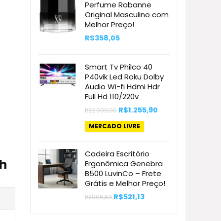
Perfume Rabanne
Original Masculino com
Melhor Preço!
R$
358,05
Smart Tv Philco 40
P40vik Led Roku Dolby
Audio Wi-fi Hdmi Hdr
Full Hd 110/220v
O
O
R$
1.255,90
R$
2.099,00
preço
preço
original
atual
MERCADO LIVRE
era:
é:
R$2.099,00.
R$1.255,90.
Cadeira Escritório
th
Ergonômica Genebra
B500 LuvinCo – Frete
Grátis e Melhor Preço!
O
O
R$
521,13
R$
906,53
preço
preço
original
atual
era:
é: