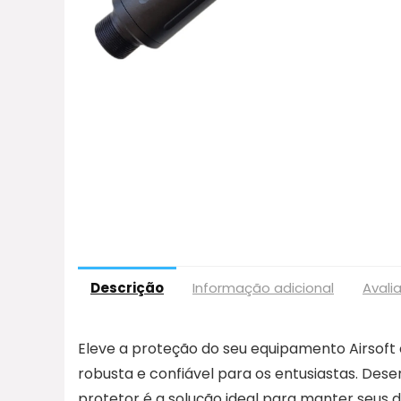
Descrição
Informação adicional
Avali
Eleve a proteção do seu equipamento Airsof
robusta e confiável para os entusiastas. Dese
protetor é a solução ideal para manter seus 