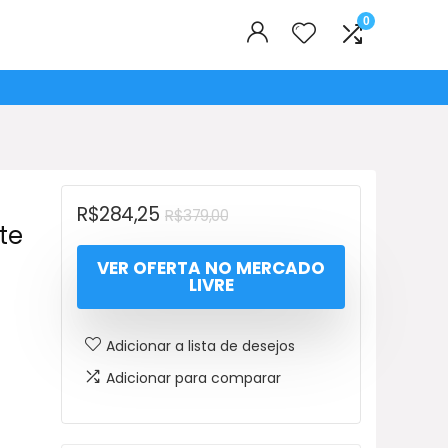
0
O
O
R$
284,25
R$
379,00
te
preço
preço
VER OFERTA NO MERCADO
original
atual
LIVRE
era:
é:
R$379,00.
R$284,25.
Adicionar a lista de desejos
Adicionar para comparar