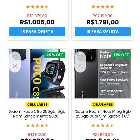
Preto
Brinde
★
★
★
★
★
★
★
★
★
★
R$
1.079,00
R$
2.199,00
R$
1.005,00
R$
1.791,00
O
O
preço
O
preço
O
original
preço
original
preço
era:
atual
era:
atual
R$1.079,00.
é:
R$2.199,00.
é:
R$1.005,00.
R$1.791,00.
20%
11%
CELULARES
CELULARES
Xiaomi Poco C85 256gb 16gb
Xiaomi Redmi Note 14 5g 8gb
Ram Lançamento 2026+
256gb Dual Sim (global) C/
Fone+relogio
Nfc
★
★
★
★
★
★
★
★
★
★
R$
1.612,00
R$
1.849,00