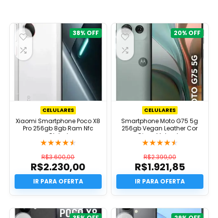
recente
38%
20%
CELULARES
CELULARES
Xiaomi Smartphone Poco X8
Smartphone Moto G75 5g
Pro 256gb 8gb Ram Nfc
256gb Vegan Leather Cor
Global
Cinza Motorola
★
★
★
★
★
★
★
★
★
★
R$
3.600,00
R$
2.399,00
R$
2.230,00
R$
1.921,85
O
O
preço
O
preço
O
original
preço
original
preço
era:
atual
era:
atual
R$3.600,00.
é:
R$2.399,00.
é:
R$2.230,00.
R$1.921,85.
35%
29%