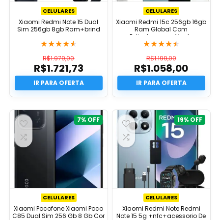
CELULARES
CELULARES
Xiaomi Redmi Note 15 Dual
Xiaomi Redmi 15c 256gb 16gb
Sim 256gb 8gb Ram+brind
Ram Global Com
Pelicula+capa Verde
★
★
★
★
★
★
★
★
★
★
R$
1.979,00
R$
1.199,00
R$
1.721,73
R$
1.058,00
O
O
preço
O
preço
O
original
preço
original
preço
era:
atual
era:
atual
R$1.979,00.
é:
R$1.199,00.
é:
R$1.721,73.
R$1.058,00.
7%
19%
CELULARES
CELULARES
Xiaomi Pocofone Xiaomi Poco
Xiaomi Redmi Note Redmi
C85 Dual Sim 256 Gb 8 Gb Cor
Note 15 5g +nfc+acessorio De