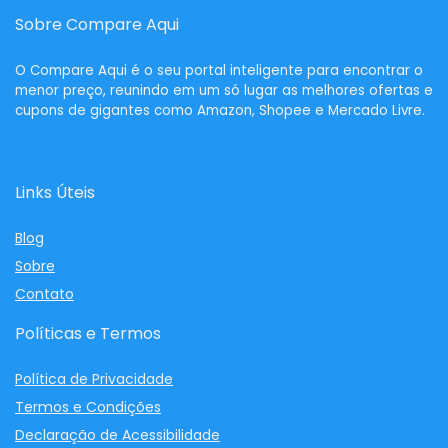
do Mercado Livre antes de finalizar a compra. As
Sobre Compare Aqui
produto de Celulares, você é redirecionado direto
condições de frete e parcelamento dependem das
para o site oficial da Amazon, Shopee ou Mercado
regras de cada marketplace e do seu CEP.
O
Compare Aqui
é o seu portal inteligente para encontrar o
Livre, onde a compra é finalizada com a garantia,
menor preço, reunindo em um só lugar as melhores ofertas e
política de devolução e atendimento do próprio
cupons de gigantes como Amazon, Shopee e Mercado Livre.
marketplace. Não vendemos nem armazenamos
dados de pagamento.
Links Úteis
Blog
Sobre
Contato
Políticas e Termos
Política de Privacidade
Termos e Condições
Declaração de Acessibilidade