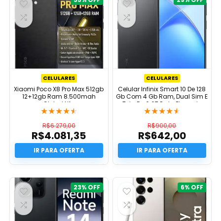
CELULARES
CELULARES
Xiaomi Poco X8 Pro Max 512gb
Celular Infinix Smart 10 De 128
12+12gb Ram 8.500mah
Gb Com 4 Gb Ram, Dual Sim E
Global Nfc
Tela De 6.67 Preto Elegante
★
★
★
★
★
★
★
★
★
★
R$
6.279,00
R$
900,00
R$
4.081,35
R$
642,00
O
O
preço
O
preço
O
original
preço
original
preço
era:
atual
era:
atual
R$6.279,00.
é:
R$900,00.
é:
R$4.081,35.
R$642,00.
23%
6%