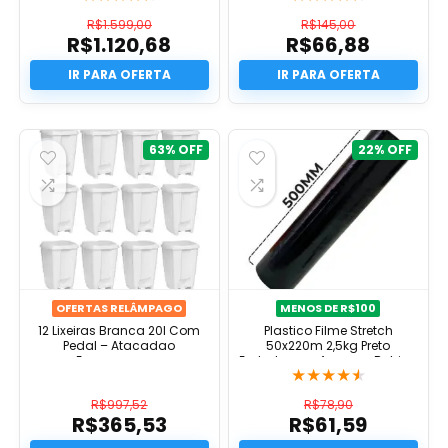
R$
1.599,00
R$
145,00
R$
1.120,68
R$
66,88
O
O
preço
O
preço
O
original
preço
original
preço
era:
atual
era:
atual
R$1.599,00.
é:
R$145,00.
é:
R$1.120,68.
R$66,88.
63%
22%
OFERTAS RELÂMPAGO
MENOS DE R$100
12 Lixeiras Branca 20l Com
Plastico Filme Stretch
Pedal – Atacadao
50x220m 2,5kg Preto
Ecommmerce
Embalagem Acesso® Bobina
★
★
★
★
★
25 Micras Pallet Film Strech
R$
997,52
R$
78,90
R$
365,53
R$
61,59
O
O
preço
O
preço
O