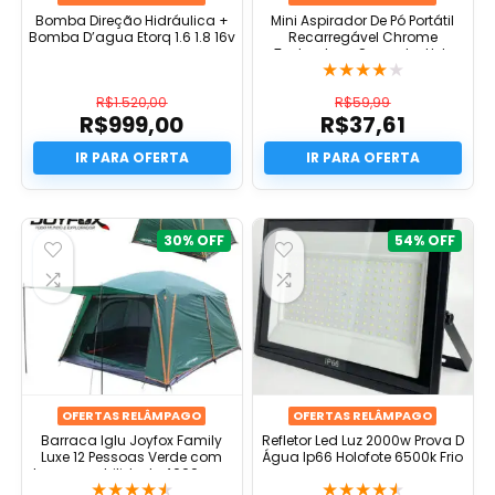
Bomba Direção Hidráulica +
Mini Aspirador De Pó Portátil
Bomba D’agua Etorq 1.6 1.8 16v
Recarregável Chrome
Technology Soprador Usb
★
★
★
★
★
Automotivo 3em1 Sem Fio
Premium Vácuo Limpeza
R$
1.520,00
R$
59,99
Carro Multifuncional Casa
R$
999,00
R$
37,61
O
O
preço
O
preço
O
original
preço
original
preço
era:
atual
era:
atual
R$1.520,00.
é:
R$59,99.
é:
R$999,00.
R$37,61.
30%
54%
OFERTAS RELÂMPAGO
OFERTAS RELÂMPAGO
Barraca Iglu Joyfox Family
Refletor Led Luz 2000w Prova D
Luxe 12 Pessoas Verde com
Água Ip66 Holofote 6500k Frio
Impermeabilidade 4000 mm
★
★
★
★
★
★
★
★
★
★