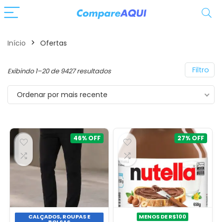
Início
Ofertas
Filtro
Classificado
Exibindo 1–20 de 9427 resultados
por
Ordenar por mais recente
mais
recente
46%
27%
CALÇADOS, ROUPAS E
MENOS DE R$100