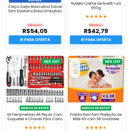
BOLSAS
Nutella Creme de Avelã 1 uni
Calça Sarja Masculina Social
650g
Slim Elastano Bolso Embutido
★
★
★
★
★
R$
99,90
R$
58,37
R$
54,05
R$
42,79
O
O
preço
O
preço
O
original
preço
original
preço
era:
atual
era:
atual
R$99,90.
é:
R$58,37.
é:
R$54,05.
R$42,79.
35%
38%
MENOS DE R$100
MENOS DE R$100
Kit Ferramentas 46 Peças Com
Fralda Pom Pom Proteção de
Soquetes e Chaves Para Carro
Mãe XG com 38 Unidades
e Casa
★
★
★
★
★
★
★
★
★
★