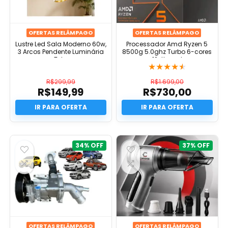
OFERTAS RELÂMPAGO
OFERTAS RELÂMPAGO
Lustre Led Sala Moderno 60w,
Processador Amd Ryzen 5
3 Arcos Pendente Luminária
8500g 5.0ghz Turbo 6-cores
Teto
12-thread
★
★
★
★
★
R$
299,99
R$
1.699,00
R$
149,99
R$
730,00
O
O
preço
O
preço
O
original
preço
original
preço
era:
atual
era:
atual
R$299,99.
é:
R$1.699,00.
é:
R$149,99.
R$730,00.
34%
37%
OFERTAS RELÂMPAGO
OFERTAS RELÂMPAGO