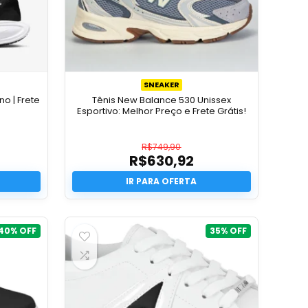
SNEAKER
no | Frete
Tênis New Balance 530 Unissex
Esportivo: Melhor Preço e Frete Grátis!
R$
749,90
R$
630,92
O
preço
O
original
preço
era:
atual
R$749,90.
é:
R$630,92.
40%
35%