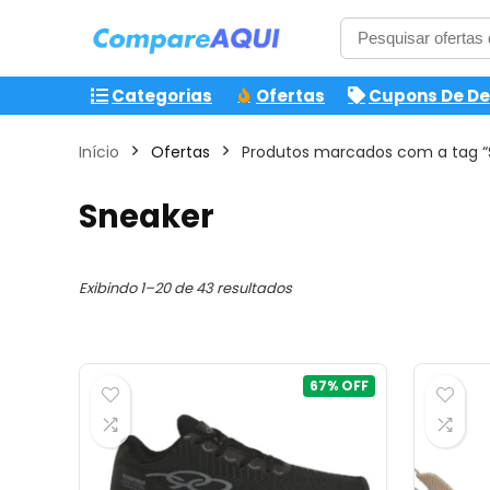
Categorias
Ofertas
Cupons De D
Início
Ofertas
Produtos marcados com a tag “
Sneaker
Classificado
Exibindo 1–20 de 43 resultados
por
mais
recente
67%