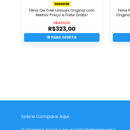
SNEAKER
Tênis Qix Trek Unissex Original com
Tenis 
Melhor Preço e Frete Grátis!
Origina
R$
499,99
R$
323,00
O
preço
O
original
preço
era:
atual
R$499,99.
é:
R$323,00.
Sobre Compare Aqui
O
Compare Aqui
é o seu portal inteligente para