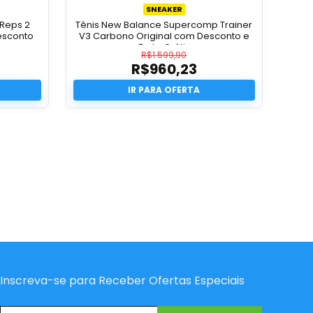
SNEAKER
 Reps 2
Tênis New Balance Supercomp Trainer
Desconto
V3 Carbono Original com Desconto e
Frete Grátis
R$
1.599,90
R$
960,23
O
preço
O
original
preço
era:
atual
.
R$1.599,90.
é:
9.
R$960,23.
Inscreva-se para Receber Ofertas Especiais