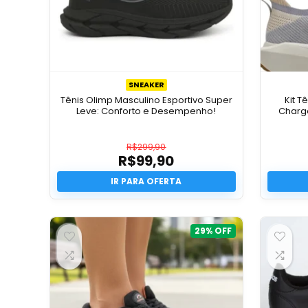
SNEAKER
Tênis Olimp Masculino Esportivo Super
Kit 
Leve: Conforto e Desempenho!
Charge
R$
299,90
R$
99,90
O
preço
O
original
preço
era:
atual
R$299,90.
é:
R$99,90.
29%