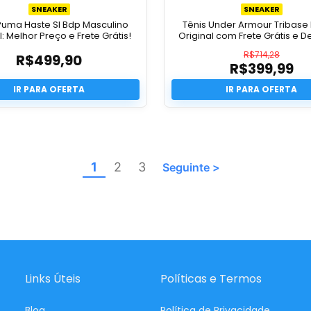
SNEAKER
SNEAKER
Puma Haste Sl Bdp Masculino
Tênis Under Armour Tribase
l: Melhor Preço e Frete Grátis!
Original com Frete Grátis e 
R$
714,28
R$
499,90
R$
399,99
O
preço
O
original
preço
era:
atual
R$714,28
é:
R$399,9
1
2
3
Links Úteis
Políticas e Termos
Blog
Política de Privacidade