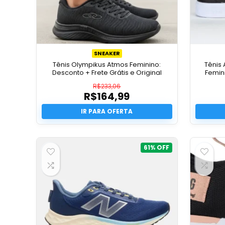
SNEAKER
Tênis Olympikus Atmos Feminino:
Tênis 
Desconto + Frete Grátis e Original
Femini
R$
233,06
R$
164,99
O
preço
O
original
preço
era:
atual
R$233,06.
é:
R$164,99.
61%