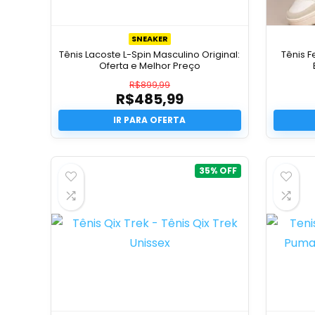
SNEAKER
Tênis Lacoste L-Spin Masculino Original:
Tênis F
Oferta e Melhor Preço
R$
899,99
R$
485,99
O
preço
O
original
preço
era:
atual
R$899,99.
é:
R$485,99.
35%