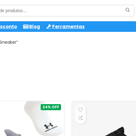
esconto
Blog
Ferramentas
Sneaker”
24%