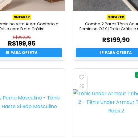
SNEAKER
SNEAKER
eminino Vitta Aura: Conforto e
Combo 2 Pares Tênis Cou
Estilo com Frete Grátis!
Feminino O2X | Frete Grátis e 
R$
399,90
R$
199,90
R$
199,95
O
preço
O
original
preço
era:
atual
R$399,90.
é:
R$199,95.