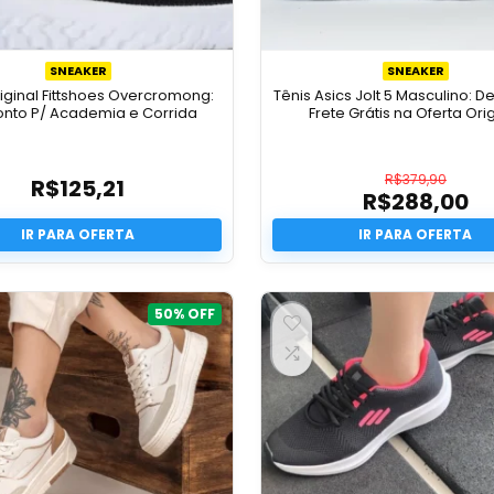
SNEAKER
SNEAKER
riginal Fittshoes Overcromong:
Tênis Asics Jolt 5 Masculino: D
nto P/ Academia e Corrida
Frete Grátis na Oferta Ori
R$
379,90
R$
125,21
R$
288,00
O
preço
O
original
preço
era:
atual
R$379,9
é:
R$288,0
50%