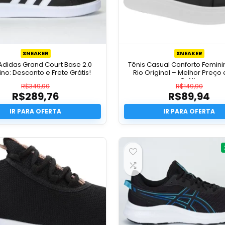
SNEAKER
SNEAKER
Adidas Grand Court Base 2.0
Tênis Casual Conforto Femini
no: Desconto e Frete Grátis!
Rio Original – Melhor Preço 
Grátis
R$
349,90
R$
149,90
R$
289,76
R$
89,94
O
O
preço
O
preço
O
original
preço
original
preço
era:
atual
era:
atual
R$349,90.
é:
R$149,9
é:
R$289,76.
R$89,94