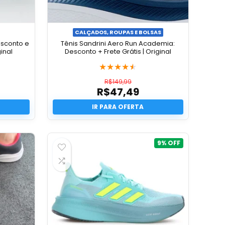
CALÇADOS, ROUPAS E BOLSAS
esconto e
Tênis Sandrini Aero Run Academia:
ginal
Desconto + Frete Grátis | Original
★
★
★
★
★
R$
149,99
R$
47,49
O
preço
O
original
preço
era:
atual
0.
R$149,99.
é:
0.
R$47,49.
9%