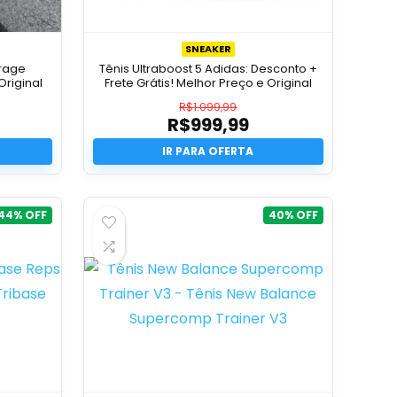
SNEAKER
rage
Tênis Ultraboost 5 Adidas: Desconto +
Original
Frete Grátis! Melhor Preço e Original
R$
1.099,99
R$
999,99
O
preço
O
original
preço
era:
atual
R$1.099,99.
é:
R$999,99.
44%
40%