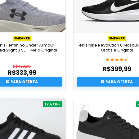
SNEAKER
SNEAKER
Tênis Feminino Under Armour
Tênis Nike Revolution 8 Masculi
d Slight 3 SE + Meia Original
Grátis e Original
com Desconto
★
★
★
★
★
R$
439,99
R$
399,99
R$
333,99
O
preço
O
original
preço
era:
atual
R$439,99.
é:
R$333,99.
17%