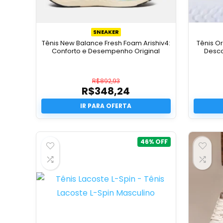
SNEAKER
Tênis New Balance Fresh Foam Arishiv4:
Tênis O
Conforto e Desempenho Original
Desco
R$
892,93
R$
348,24
O
preço
O
original
preço
era:
atual
R$892,93.
é:
R$348,24.
46%