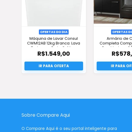
OFERTAS DO DIA
OFERTAS DO
Máquina de Lavar Consul
Armário de 
CWM12AB 12kg Branca: Lava
Completa Compa
Tudo com Frete Grátis e
Pop Madesa C/
R$
1.549,00
R$
578
Oferta!
Frete Grátis e
Sobre Compare Aqui
O
Compare Aqui
é o seu portal inteligente para