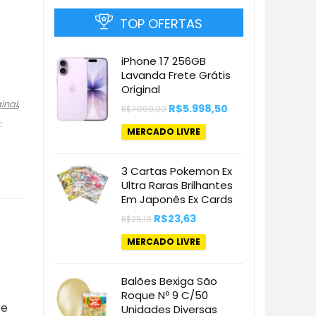
TOP OFERTAS
iPhone 17 256GB
Lavanda Frete Grátis
Original
ginal
,
O
O
R$
5.998,50
R$
7.999,00
preço
preço
:
original
atual
MERCADO LIVRE
era:
é:
R$7.999,00.
R$5.998,50.
3 Cartas Pokemon Ex
Ultra Raras Brilhantes
Em Japonês Ex Cards
O
O
R$
23,63
R$
25,18
preço
preço
original
atual
MERCADO LIVRE
era:
é:
R$25,18.
R$23,63.
Balões Bexiga São
Roque Nº 9 C/50
te
Unidades Diversas