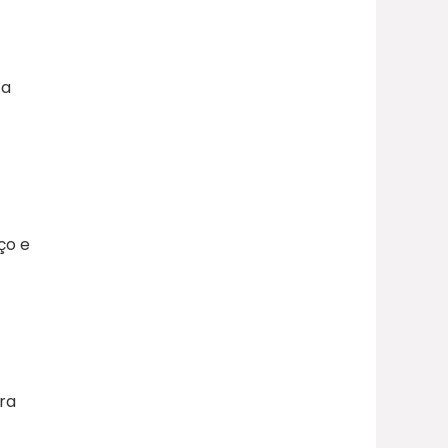
 a
ço e
ra