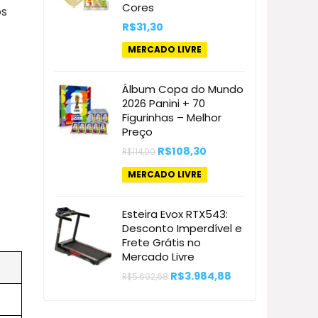
Cores
os
R$
31,30
MERCADO LIVRE
Álbum Copa do Mundo
2026 Panini + 70
Figurinhas – Melhor
Preço
O
O
R$
108,30
R$
114,00
preço
preço
original
atual
MERCADO LIVRE
era:
é:
R$114,00.
R$108,30.
Esteira Evox RTX543:
Desconto Imperdível e
Frete Grátis no
Mercado Livre
O
O
R$
3.984,88
R$
5.692,68
preço
preço
original
atual
era:
é:
R$5.692,68.
R$3.984,88.