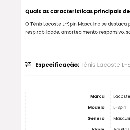
Quais as características principais d
O Tênis Lacoste L-Spin Masculino se destaca p
respirabilidade, amortecimento responsivo, s
Especificação:
Tênis Lacoste L-
Marca
Lacost
Modelo
L-Spin
Gênero
Masculi
Idade
Adultos