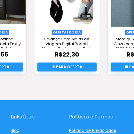
 DIA
OFERTAS DO DIA
OFE
Cozinha
Balança Para Malas de
Moto g05
cta Emilly
Viagem Digital Portátil
Cinza co
 Balcão –
Chrome Technology: Frete
12GB RAM 
,55
R$
22,30
R
 Oferta!
Grátis e Oferta!
Links Úteis
Políticas e Termos
Blog
Política de Privacidade