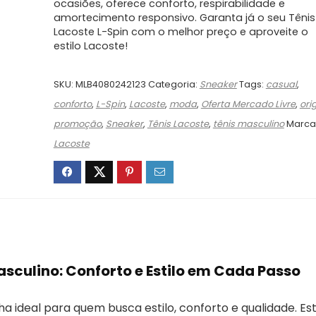
ocasiões, oferece conforto, respirabilidade e
R$899,99.
R$485,99.
amortecimento responsivo. Garanta já o seu Tênis
Lacoste L-Spin com o melhor preço e aproveite o
estilo Lacoste!
SKU:
MLB4080242123
Categoria:
Sneaker
Tags:
casual
,
conforto
,
L-Spin
,
Lacoste
,
moda
,
Oferta Mercado Livre
,
ori
promoção
,
Sneaker
,
Tênis Lacoste
,
tênis masculino
Marca
Lacoste
asculino: Conforto e Estilo em Cada Passo
ha ideal para quem busca estilo, conforto e qualidade. Es