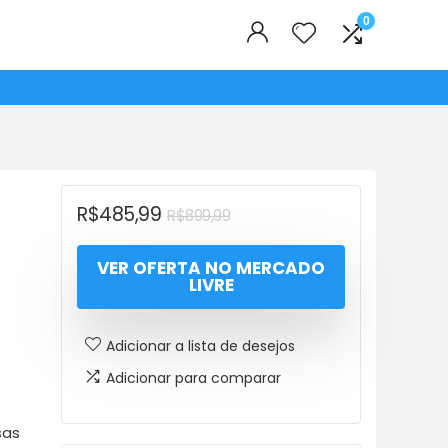
0
O
O
R$
485,99
R$
899,99
preço
preço
VER OFERTA NO MERCADO
original
atual
LIVRE
era:
é:
R$899,99.
R$485,99.
Adicionar a lista de desejos
Adicionar para comparar
sas