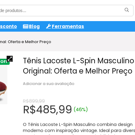
esconto
Blog
Ferramentas
inal: Oferta e Melhor Preço
Tênis Lacoste L-Spin Masculino
Original: Oferta e Melhor Preço
Adicionar a sua avaliação
R$
899,99
O
O
R$
485,99
(46%)
preço
preço
original
atual
O Tênis Lacoste L-Spin Masculino combina design
era:
é:
moderno com inspiração vintage. Ideal para diver