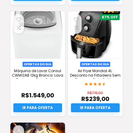
era:
atual
R$64,90.
é:
R$39,90.
67%
OFERTAS DO DIA
OFERTAS DO DIA
Máquina de Lavar Consul
Air Fryer Mondial 4L:
CWM12AB 12kg Branca: Lava
Desconto na Fritadeira Sem
Tudo com Frete Grátis e
Óleo com Frete Grátis e
★
★
★
★
★
Oferta!
Oferta Full
R$
716,90
R$
1.549,00
R$
239,00
O
preço
O
original
preço
era:
atual
R$716,90.
é:
R$239,00.