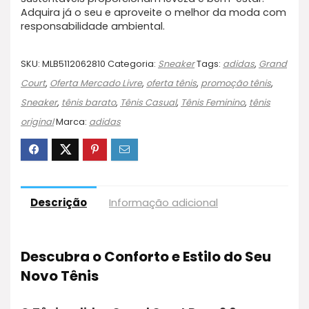
Adquira já o seu e aproveite o melhor da moda com
responsabilidade ambiental.
SKU:
MLB5112062810
Categoria:
Sneaker
Tags:
adidas
,
Grand
Court
,
Oferta Mercado Livre
,
oferta tênis
,
promoção tênis
,
Sneaker
,
tênis barato
,
Tênis Casual
,
Tênis Feminino
,
tênis
original
Marca:
adidas
Descrição
Informação adicional
Descubra o Conforto e Estilo do Seu
Novo Tênis