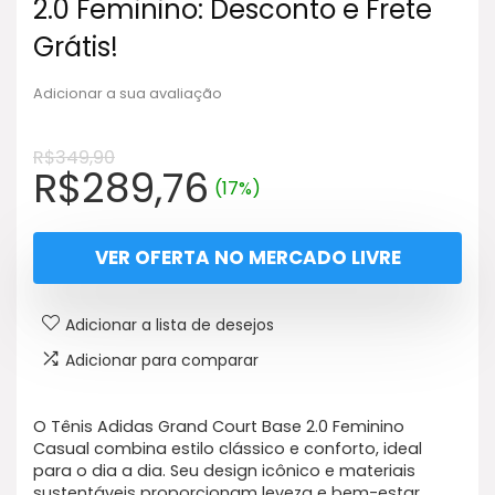
2.0 Feminino: Desconto e Frete
Grátis!
Adicionar a sua avaliação
R$
349,90
O
O
R$
289,76
(17%)
preço
preço
original
atual
VER OFERTA NO MERCADO LIVRE
era:
é:
R$349,90.
R$289,76.
Adicionar a lista de desejos
Adicionar para comparar
O Tênis Adidas Grand Court Base 2.0 Feminino
Casual combina estilo clássico e conforto, ideal
para o dia a dia. Seu design icônico e materiais
sustentáveis proporcionam leveza e bem-estar.