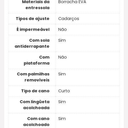
Materiais da
Borracha EVA
entressola
Tipos de ajuste
Cadarços
É impermeável
Não
Com sola
Sim
antiderrapante
Com
Não
plataforma
Com palmilhas
Sim
removíveis
Tipo de cano
Curto
Com lingüeta
Sim
acolchoada
Com cano
Sim
acolchoado