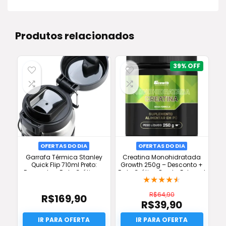
Produtos relacionados
39%
OFERTAS DO DIA
OFERTAS DO DIA
Garrafa Térmica Stanley
Creatina Monohidratada
Quick Flip 710ml Preto:
Growth 250g – Desconto +
Desconto e Frete Grátis na
Frete Grátis e Pronta Entrega!
★
★
★
★
★
Oferta!
R$
64,90
R$
169,90
R$
39,90
O
preço
O
original
preço