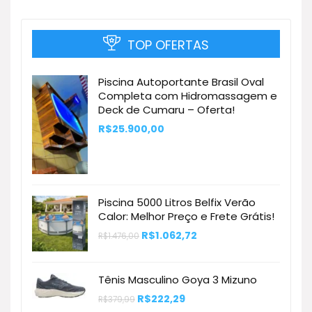
TOP OFERTAS
Piscina Autoportante Brasil Oval
Completa com Hidromassagem e
Deck de Cumaru – Oferta!
R$
25.900,00
Piscina 5000 Litros Belfix Verão
Calor: Melhor Preço e Frete Grátis!
O
O
R$
1.062,72
R$
1.476,00
preço
preço
original
atual
era:
é:
R$1.476,00.
R$1.062,72.
Tênis Masculino Goya 3 Mizuno
O
O
R$
222,29
R$
379,99
preço
preço