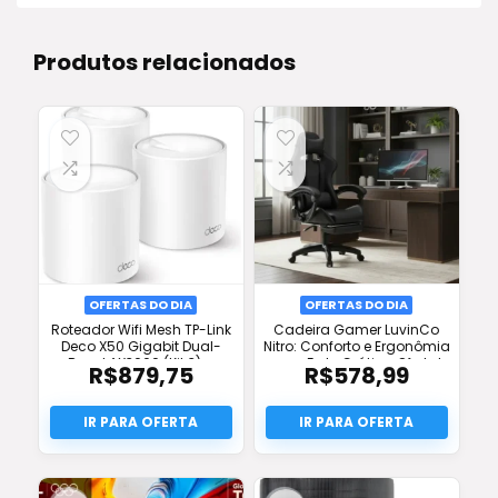
Produtos relacionados
OFERTAS DO DIA
OFERTAS DO DIA
Roteador Wifi Mesh TP-Link
Cadeira Gamer LuvinCo
Deco X50 Gigabit Dual-
Nitro: Conforto e Ergonômia
Band AX3000 (Kit 3) –
com Frete Grátis e Oferta!
R$
879,75
R$
578,99
Desconto e Frete Grátis!