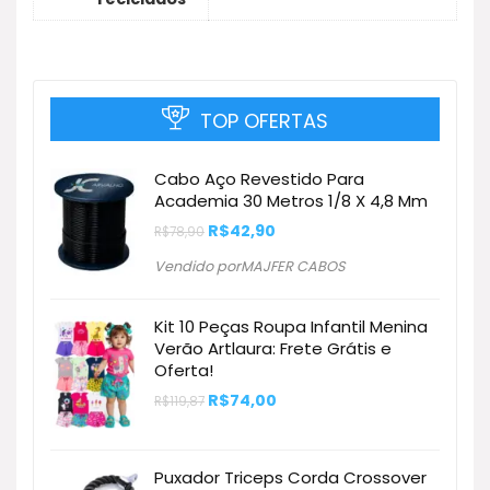
TOP OFERTAS
Cabo Aço Revestido Para
Academia 30 Metros 1/8 X 4,8 Mm
O
O
R$
42,90
R$
78,90
preço
preço
original
atual
Vendido porMAJFER CABOS
era:
é:
R$78,90.
R$42,90.
Kit 10 Peças Roupa Infantil Menina
Verão Artlaura: Frete Grátis e
Oferta!
O
O
R$
74,00
R$
119,87
preço
preço
original
atual
era:
é:
R$119,87.
R$74,00.
Puxador Triceps Corda Crossover