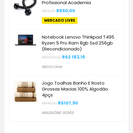
Profissional Academia
O
O
R$
50,00
R$
79,90
preço
preço
original
atual
MERCADO LIVRE
era:
é:
R$79,90.
R$50,00.
Notebook Lenovo Thinkpad T495
Ryzen 5 Pro Ram 8gb Ssd 256gb
(Recondicionado)
O
O
R$
2.183,16
R$
2.599,00
preço
preço
original
atual
Micro Livre
era:
é:
R$2.599,00.
R$2.183,16.
Jogo Toalhas Banho E Rosto
Grossas Macias 100% Algodão
4pçs
O
O
R$
107,90
R$
149,90
preço
preço
original
atual
MAGAZINE GOIÁS
era:
é:
R$149,90.
R$107,90.