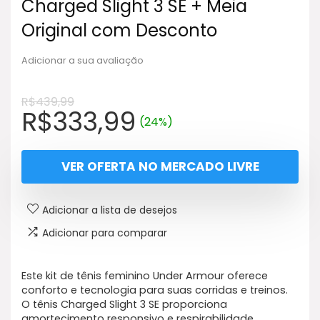
Charged Slight 3 SE + Meia
Original com Desconto
Adicionar a sua avaliação
R$
439,99
O
O
R$
333,99
(24%)
preço
preço
original
atual
VER OFERTA NO MERCADO LIVRE
era:
é:
R$439,99.
R$333,99.
Adicionar a lista de desejos
Adicionar para comparar
Este kit de tênis feminino Under Armour oferece
conforto e tecnologia para suas corridas e treinos.
O tênis Charged Slight 3 SE proporciona
amortecimento responsivo e respirabilidade,