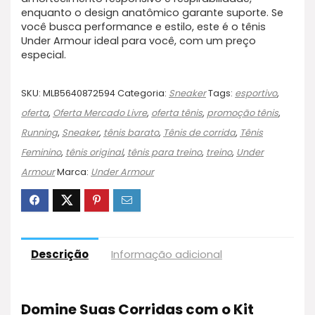
enquanto o design anatômico garante suporte. Se
você busca performance e estilo, este é o tênis
Under Armour ideal para você, com um preço
especial.
SKU:
MLB5640872594
Categoria:
Sneaker
Tags:
esportivo
,
oferta
,
Oferta Mercado Livre
,
oferta tênis
,
promoção tênis
,
Running
,
Sneaker
,
tênis barato
,
Tênis de corrida
,
Tênis
Feminino
,
tênis original
,
tênis para treino
,
treino
,
Under
Armour
Marca:
Under Armour
Descrição
Informação adicional
Domine Suas Corridas com o Kit