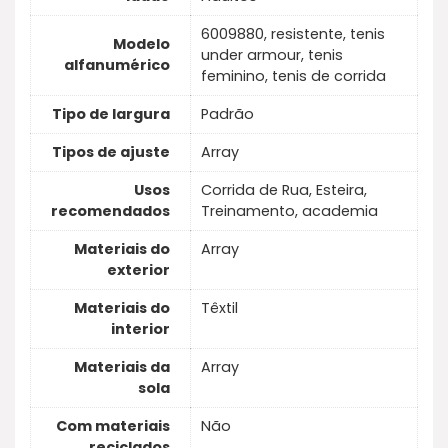
6009880, resistente, tenis
Modelo
under armour, tenis
alfanumérico
feminino, tenis de corrida
Tipo de largura
Padrão
Tipos de ajuste
Array
Usos
Corrida de Rua, Esteira,
recomendados
Treinamento, academia
Materiais do
Array
exterior
Materiais do
Têxtil
interior
Materiais da
Array
sola
Com materiais
Não
reciclados