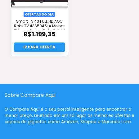
OFERTAS DO DIA
Smart TV 43 FULL HD AOC
Roku TV 43S5045: A Melhor
TV com Roku e Frete Grátis!
R$
1.199,35
Sobre Compare Aqui
O
Compare Aqui
é o seu portal inteligente para encontrar o
menor preço, reunindo em um só lugar as melhores ofertas e
cupons de gigantes como Amazon, Shopee e Mercado Livre.