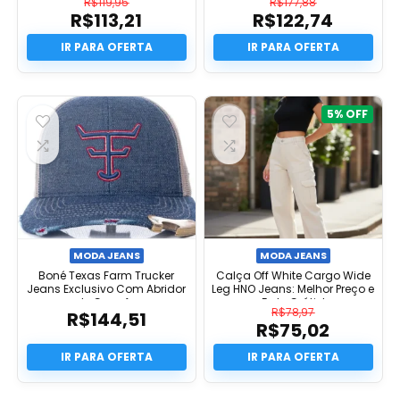
R$
119,95
R$
177,88
R$
113,21
R$
122,74
O
O
preço
O
preço
O
original
preço
original
preço
era:
atual
era:
atual
R$119,95.
é:
R$177,88.
é:
R$113,21.
R$122,74.
5%
MODA JEANS
MODA JEANS
Boné Texas Farm Trucker
Calça Off White Cargo Wide
Jeans Exclusivo Com Abridor
Leg HNO Jeans: Melhor Preço e
de Garrafa
Frete Grátis!
R$
78,97
R$
144,51
R$
75,02
O
preço
O
original
preço
era:
atual