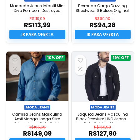
Macacão Jeans Infantil Mini
Bermuda Cargo Dazzling
Diva Pompom Destroyed
Streetwear 6 Bolsos Original:
Angio Boutique Kids – Oferta
Oferta Imperdível!
R$
119,99
R$
99,90
R$
113,99
R$
94,28
O
O
preço
O
preço
O
original
preço
original
preço
era:
atual
era:
atual
R$119,99.
é:
R$99,90.
é:
R$113,99.
R$94,28.
10%
19%
MODA JEANS
MODA JEANS
Camisa Jeans Masculina
Jaqueta Jeans Masculina
Amil Manga Longa Slim
Black Premium HNO Jeans –
Original com Frete Grátis
Frete Grátis e Oferta!
R$
165,65
R$
156,98
R$
149,09
R$
127,90
O
O
preço
O
preço
O