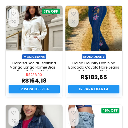
31%
MODA JEANS
MODA JEANS
Camisa Social Feminina
Calça Country Feminina
Manga Longa Namiê Brasil:
Bordada Cavalo Flare Jeans
Frete Grátis e Oferta!
Cabulosa – Oferta
R$
238,00
R$
182,65
R$
164,18
O
preço
O
original
preço
era:
atual
R$238,00.
é:
R$164,18.
15%