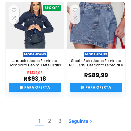
R$78,97.
é:
R$75,02.
31%
MODA JEANS
MODA JEANS
Jaqueta Jeans Feminina
Shorts Saia Jeans Feminino
Bamborra Denim: Frete Grátis
NB JEANS: Desconto Especial e
e Melhor Preço!
Frete Grátis!
R$
134,96
R$
89,99
R$
93,18
O
preço
O
original
preço
era:
atual
R$134,96.
é:
R$93,18.
1
2
3