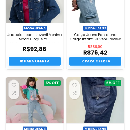
MODA JEANS
MODA JEANS
Jaqueta Jeans Juvenil Menina
Calça Jeans Pantalona
Moda Blogueira –
Cargo Infantil Juvenil Review
Minidiva.store – Frete Grátis!
6285 – Original
R$
89,90
R$
92,86
R$
76,42
O
preço
O
original
preço
era:
atual
R$89,90.
é:
R$76,42.
5%
6%
MODA JEANS
MODA JEANS