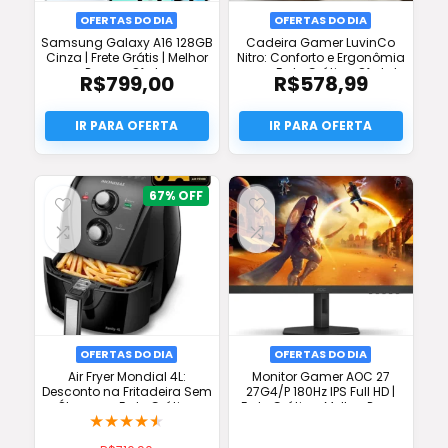
OFERTAS DO DIA
OFERTAS DO DIA
Samsung Galaxy A16 128GB
Cadeira Gamer LuvinCo
Cinza | Frete Grátis | Melhor
Nitro: Conforto e Ergonômia
Preço e Oferta
com Frete Grátis e Oferta!
R$
799,00
R$
578,99
67%
OFERTAS DO DIA
OFERTAS DO DIA
Air Fryer Mondial 4L:
Monitor Gamer AOC 27
Desconto na Fritadeira Sem
27G4/P 180Hz IPS Full HD |
Óleo com Frete Grátis e
Frete Grátis + Melhor Preço
★
★
★
★
★
Oferta Full