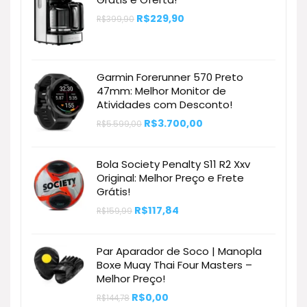
O
O
R$
229,90
R$
399,90
preço
preço
original
atual
era:
é:
R$399,90.
R$229,90.
Garmin Forerunner 570 Preto
47mm: Melhor Monitor de
Atividades com Desconto!
O
O
R$
3.700,00
R$
5.599,00
preço
preço
original
atual
era:
é:
Bola Society Penalty S11 R2 Xxv
R$5.599,00.
R$3.700,00.
Original: Melhor Preço e Frete
Grátis!
O
O
R$
117,84
R$
159,99
preço
preço
original
atual
era:
é:
Par Aparador de Soco | Manopla
R$159,99.
R$117,84.
Boxe Muay Thai Four Masters –
Melhor Preço!
O
O
R$
0,00
R$
144,78