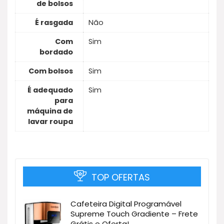
de bolsos
É rasgada
Não
Com
Sim
bordado
Com bolsos
Sim
É adequado
Sim
para
máquina de
lavar roupa
TOP OFERTAS
Cafeteira Digital Programável
Supreme Touch Gradiente – Frete
Grátis e Oferta!