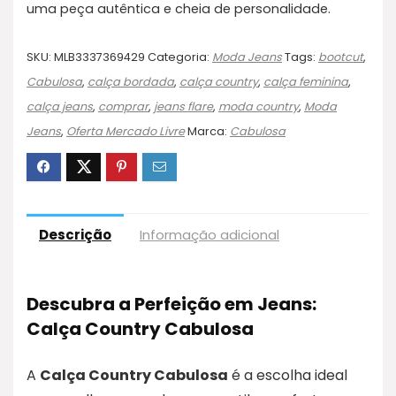
uma peça autêntica e cheia de personalidade.
SKU:
MLB3337369429
Categoria:
Moda Jeans
Tags:
bootcut
,
Cabulosa
,
calça bordada
,
calça country
,
calça feminina
,
calça jeans
,
comprar
,
jeans flare
,
moda country
,
Moda
Jeans
,
Oferta Mercado Livre
Marca:
Cabulosa
Descrição
Informação adicional
Descubra a Perfeição em Jeans:
Calça Country Cabulosa
A
Calça Country Cabulosa
é a escolha ideal