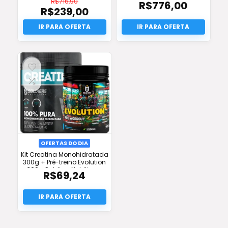
R$
716,90
R$
776,00
R$
239,00
O
preço
O
original
preço
era:
atual
R$716,90.
é:
R$239,00.
OFERTAS DO DIA
Kit Creatina Monohidratada
300g + Pré-treino Evolution
300g Soldiers Nutrition –
R$
69,24
Desconto e Frete Grátis