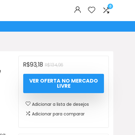
0
O
O
R$
93,18
R$
134,96
e
preço
preço
VER OFERTA NO MERCADO
original
atual
LIVRE
era:
é:
R$134,96.
R$93,18.
Adicionar a lista de desejos
Adicionar para comparar
eça