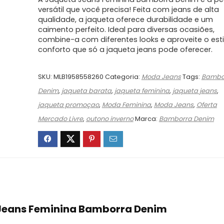
original
atual
era:
é:
versátil que você precisa! Feita com jeans de alta
qualidade, a jaqueta oferece durabilidade e um
R$134,96.
R$93,18.
caimento perfeito. Ideal para diversas ocasiões,
combine-a com diferentes looks e aproveite o esti
conforto que só a jaqueta jeans pode oferecer.
SKU:
MLB1958558260
Categoria:
Moda Jeans
Tags:
Bambo
Denim
,
jaqueta barata
,
jaqueta feminina
,
jaqueta jeans
,
jaqueta promoçao
,
Moda Feminina
,
Moda Jeans
,
Oferta
Mercado Livre
,
outono inverno
Marca:
Bamborra Denim
 Jeans Feminina Bamborra Denim