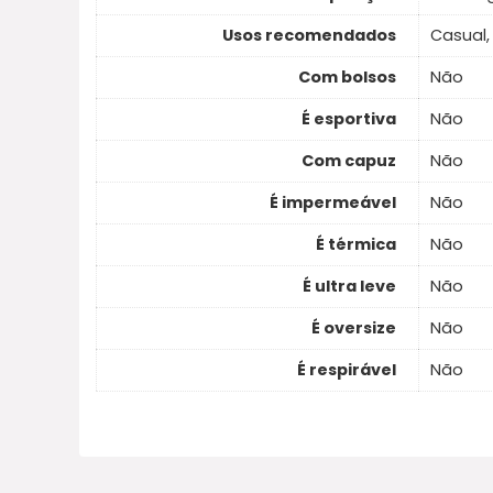
Usos recomendados
Casual, 
Com bolsos
Não
É esportiva
Não
Com capuz
Não
É impermeável
Não
É térmica
Não
É ultra leve
Não
É oversize
Não
É respirável
Não