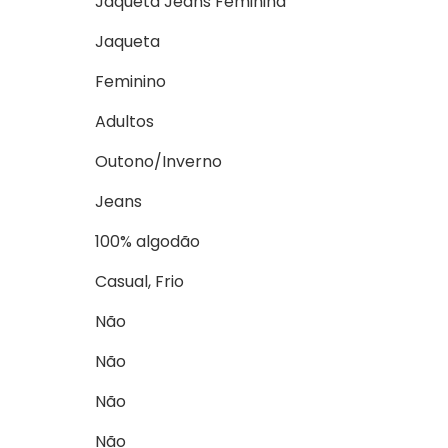
Jaqueta Jeans Feminina
Jaqueta
Feminino
Adultos
Outono/Inverno
Jeans
100% algodão
Casual, Frio
Não
Não
Não
Não