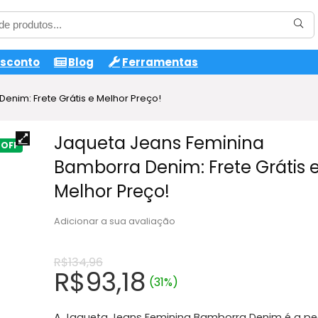
esconto
Blog
Ferramentas
nim: Frete Grátis e Melhor Preço!
Jaqueta Jeans Feminina
Bamborra Denim: Frete Grátis 
Melhor Preço!
Adicionar a sua avaliação
R$
134,96
O
O
R$
93,18
(31%)
preço
preço
A Jaqueta Jeans Feminina Bamborra Denim é a p