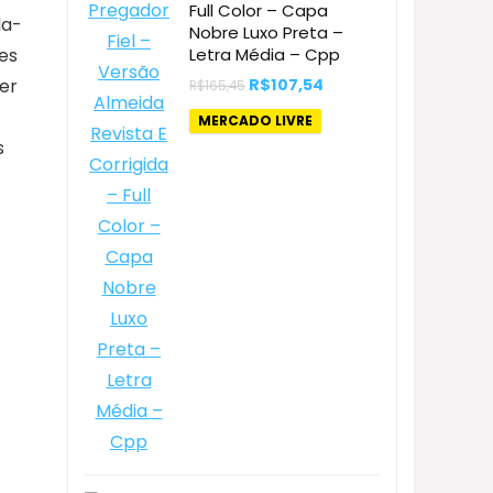
Full Color – Capa
da-
Nobre Luxo Preta –
es
Letra Média – Cpp
O
O
er
R$
107,54
R$
165,45
preço
preço
original
atual
MERCADO LIVRE
era:
é:
s
R$165,45.
R$107,54.