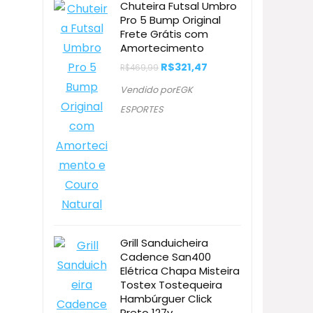
Chuteira Futsal Umbro
Pro 5 Bump Original
Frete Grátis com
Amortecimento
O
O
R$
321,47
R$
469,99
preço
preço
original
atual
Vendido porEGK
era:
é:
R$469,99.
R$321,47.
ESPORTES
Grill Sanduicheira
Cadence San400
Elétrica Chapa Misteira
Tostex Tostequeira
Hambúrguer Click
Preto 127v