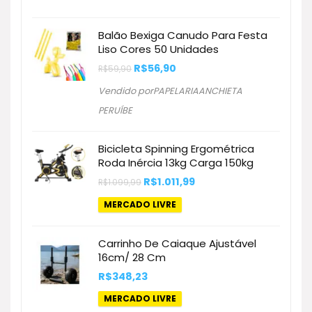
Balão Bexiga Canudo Para Festa
Liso Cores 50 Unidades
O
O
R$
56,90
R$
59,90
preço
preço
original
atual
Vendido porPAPELARIAANCHIETA
era:
é:
R$59,90.
R$56,90.
PERUÍBE
Bicicleta Spinning Ergométrica
Roda Inércia 13kg Carga 150kg
O
O
R$
1.011,99
R$
1.099,99
preço
preço
original
atual
MERCADO LIVRE
era:
é:
R$1.099,99.
R$1.011,99.
Carrinho De Caiaque Ajustável
16cm/ 28 Cm
R$
348,23
MERCADO LIVRE