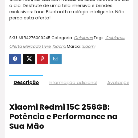
a dia. Desfrute de uma tela imersiva e brindes
exclusivos: fone Bluetooth e relógio inteligente. Não
perca esta oferta!
SKU:
MLB4276009245
Categoria:
Celulares
Tags:
Celulares
,
Oferta Mercado Livre
,
Xiaomi
Marca:
Xiaomi
Descrição
Informação adicional
Avaliações (
Xiaomi Redmi 15C 256GB:
Potência e Performance na
Sua Mão