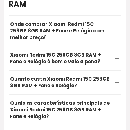
RAM
Onde comprar Xiaomi Redmi 15C
256GB 8GB RAM + Fone e Relógio com
melhor preço?
A opção mais segura e recomendada para
Xiaomi Redmi 15C 256GB 8GB RAM +
comprar o Xiaomi Redmi 15C 256GB 8GB RAM +
Fone e Relógio é bom e vale a pena?
Fone e Relógio é através do Mercado Livre.
Sim, a Xiaomi Redmi 15C 256GB 8GB RAM + Fone
Utilizando o nosso link de oferta, você garante a
Quanto custa Xiaomi Redmi 15C 256GB
e Relógio é bom e vale muito a pena. O produto
qualidade do produto, entrega rápida e a
8GB RAM + Fone e Relógio?
conta com excelentes avaliações de
proteção na sua compra online.
Atualmente, o Xiaomi Redmi 15C 256GB 8GB
compradores reais, unindo alta qualidade e
Quais as características principais de
RAM + Fone e Relógio está com uma oferta
ótimo custo-benefício. É uma compra segura
Xiaomi Redmi 15C 256GB 8GB RAM +
especial por aproximadamente R$ 1.094,49.
que recomendamos.
Fone e Relógio?
Recomendamos que você clique no botão de