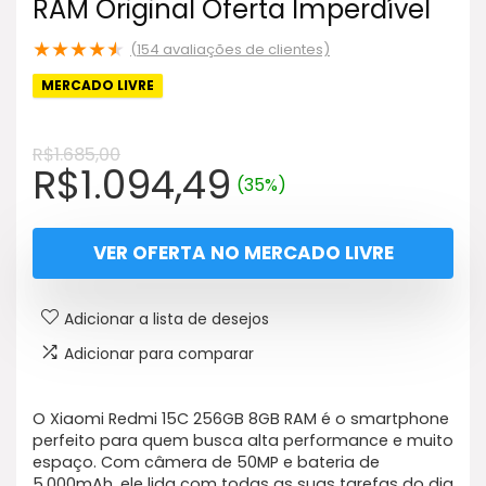
RAM Original Oferta Imperdível
★
★
★
★
★
(
154
avaliações de clientes)
MERCADO LIVRE
R$
1.685,00
O
O
R$
1.094,49
(35%)
preço
preço
original
atual
VER OFERTA NO MERCADO LIVRE
era:
é:
R$1.685,00.
R$1.094,49.
Adicionar a lista de desejos
Adicionar para comparar
O Xiaomi Redmi 15C 256GB 8GB RAM é o smartphone
perfeito para quem busca alta performance e muito
espaço. Com câmera de 50MP e bateria de
5.000mAh, ele lida com todas as suas tarefas do dia