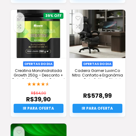
39%
OFERTAS DO DIA
OFERTAS DO DIA
Creatina Monohidratada
Cadeira Gamer LuvinCo
Growth 250g – Desconto +
Nitro: Conforto e Ergonômia
Frete Grátis e Pronta Entrega!
com Frete Grátis e Oferta!
★
★
★
★
★
R$
64,90
R$
578,99
R$
39,90
O
preço
O
original
preço
era:
atual
R$64,90.
é:
R$39,90.