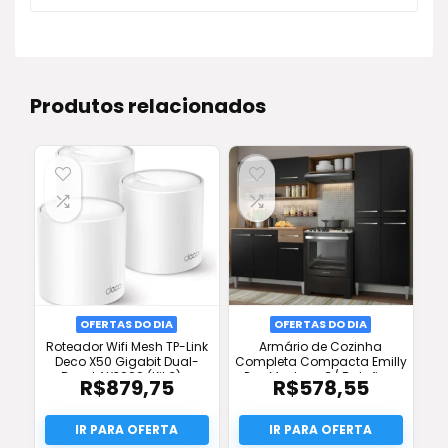
Produtos relacionados
OFERTAS DO DIA
OFERTAS DO DIA
Roteador Wifi Mesh TP-Link
Armário de Cozinha
Deco X50 Gigabit Dual-
Completa Compacta Emilly
Band AX3000 (Kit 3) –
Pop Madesa C/ Balcão –
R$
879,75
R$
578,55
Desconto e Frete Grátis!
Frete Grátis e Oferta!