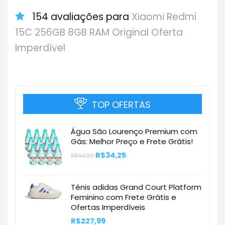
154 avaliações para
Xiaomi Redmi
15C 256GB 8GB RAM Original Oferta
Imperdível
TOP OFERTAS
Água São Lourenço Premium com
Gás: Melhor Preço e Frete Grátis!
O
O
R$
34,25
R$
44,99
preço
preço
original
atual
era:
é:
R$44,99.
R$34,25.
Tênis adidas Grand Court Platform
Feminino com Frete Grátis e
Ofertas Imperdíveis
R$
227,99