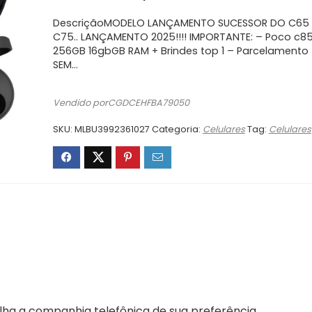
preço
preço
original
atual
DescriçãoMODELO LANÇAMENTO SUCESSOR DO C65 
era:
é:
C75.. LANÇAMENTO 2025!!!! IMPORTANTE: – Poco c8
256GB 16gbGB RAM + Brindes top 1 – Parcelamento
R$1.612,00.
R$1.289,60.
SEM…
Vendido porCGDCEHFBA79050
SKU:
MLBU3992361027
Categoria:
Celulares
Tag:
Celulares
lha a companhia telefônica de sua preferência.