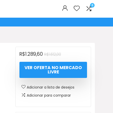
0
O
O
R$
1.289,60
R$
1.612,00
preço
preço
VER OFERTA NO MERCADO
original
atual
LIVRE
era:
é:
R$1.612,00.
R$1.289,60.
Adicionar a lista de desejos
Adicionar para comparar