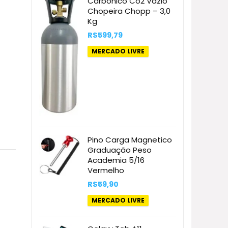
Carbônico Co2 Vazio
Chopeira Chopp – 3,0
Kg
R$
599,79
MERCADO LIVRE
Pino Carga Magnetico
Graduação Peso
Academia 5/16
Vermelho
R$
59,90
MERCADO LIVRE