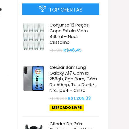
TOP OFERTAS
E
5
Conjunto 12 Peças
Copo Estela Vidro
460ml – Nadir
Cristalino
O
O
R$
48,45
R$
74,90
preço
preço
original
atual
era:
é:
Celular Samsung
R$74,90.
R$48,45.
Galaxy A17 Com Ia,
256gb, 8gb Ram, Câm
De 50mp, Tela De 6.7 ,
Nfc, Ip54 – Cinza
O
O
R$
1.205,33
R$
1.799,00
preço
preço
original
atual
MERCADO LIVRE
era:
é:
R$1.799,00.
R$1.205,33.
Cilindro De Gás