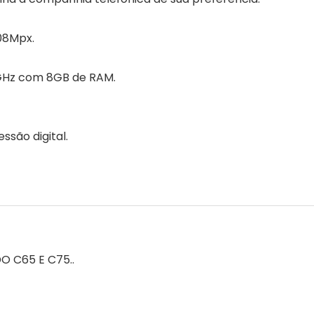
08Mpx.
2GHz com 8GB de RAM.
são digital.
 C65 E C75..