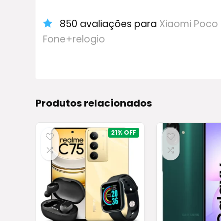
850 avaliações para
Xiaomi Poco
Fone+relogio
Produtos relacionados
21%