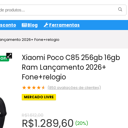
esconto
Blog
Ferramentas
Lançamento 2026+ Fone+relogio
Xiaomi Poco C85 256gb 16gb
Ram Lançamento 2026+
Fone+relogio
★
★
★
★
★
(
850
avaliações de clientes)
MERCADO LIVRE
R$
1.612,00
O
O
R$
1.289,60
(20%)