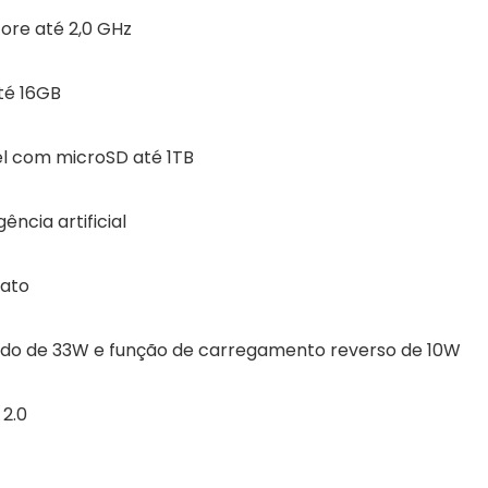
ore até 2,0 GHz
té 16GB
l com microSD até 1TB
ncia artificial
rato
do de 33W e função de carregamento reverso de 10W
2.0