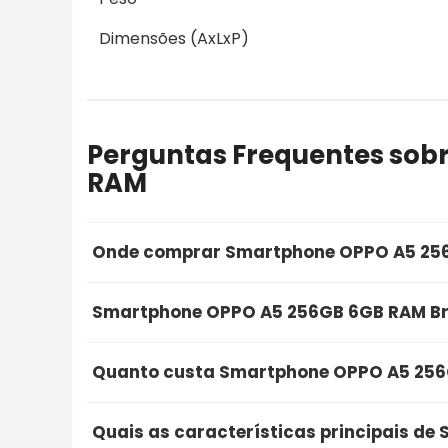
Dimensões (AxLxP)
Perguntas Frequentes sob
RAM
Onde comprar Smartphone OPPO A5 256
A opção mais segura e recomendada para 
Smartphone OPPO A5 256GB 6GB RAM Bra
através do Mercado Livre. Utilizando o nosso 
rápida e a proteção na sua compra online.
Sim, o Smartphone OPPO A5 256GB 6GB RAM 
Quanto custa Smartphone OPPO A5 256
excelentes avaliações de compradores reais,
compra segura que recomendamos.
Atualmente, o Smartphone OPPO A5 256GB 6
Quais as características principais d