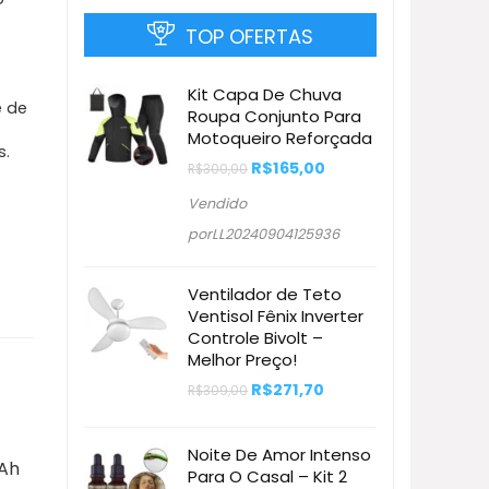
TOP OFERTAS
Kit Capa De Chuva
e de
Roupa Conjunto Para
Motoqueiro Reforçada
s.
O
O
R$
165,00
R$
300,00
preço
preço
original
atual
Vendido
era:
é:
R$300,00.
R$165,00.
porLL20240904125936
Ventilador de Teto
Ventisol Fênix Inverter
Controle Bivolt –
Melhor Preço!
O
O
R$
271,70
R$
309,00
preço
preço
original
atual
era:
é:
Noite De Amor Intenso
R$309,00.
R$271,70.
mAh
Para O Casal – Kit 2