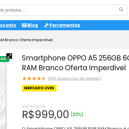
esconto
Blog
Ferramentas
M Branco Oferta Imperdível
Smartphone OPPO A5 256GB 6
RAM Branco Oferta Imperdível
★
★
★
★
★
(
653
avaliações de clientes)
MERCADO LIVRE
R$
1.499,00
O
O
R$
999,00
(33%)
preço
preço
O Smartphone OPPO A5 256GB 6GB RAM Branco é 