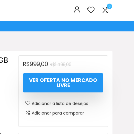
0
GB
O
O
R$
999,00
R$
1.499,00
preço
preço
VER OFERTA NO MERCADO
original
atual
LIVRE
era:
é:
R$1.499,00.
R$999,00.
Adicionar a lista de desejos
Adicionar para comparar
o