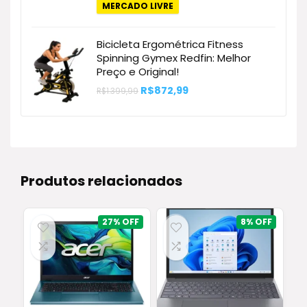
original
atual
MERCADO LIVRE
era:
é:
R$179,90.
R$99,99.
Bicicleta Ergométrica Fitness
Spinning Gymex Redfin: Melhor
Preço e Original!
O
O
R$
872,99
R$
1.399,99
preço
preço
original
atual
era:
é:
R$1.399,99.
R$872,99.
Produtos relacionados
27%
8%