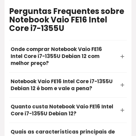
Perguntas Frequentes sobre
Notebook Vaio FE16 Intel
Core i7-1355U
Onde comprar Notebook Vaio FE16
Intel Core i7-1355U Debian 12 com
melhor preço?
A opção mais segura e recomendada para
Notebook Vaio FE16 Intel Core i7-1355U
comprar o Notebook Vaio FE16 Intel Core i7-
Debian 12 é bom e vale a pena?
1355U Debian 12 é através do Mercado Livre.
Sim, a Notebook Vaio FE16 Intel Core i7-1355U
Utilizando o nosso link de oferta, você garante a
Quanto custa Notebook Vaio FE16 Intel
Debian 12 é bom e vale muito a pena. O produto
qualidade do produto, entrega rápida e a
Core i7-1355U Debian 12?
conta com excelentes avaliações de
proteção na sua compra online.
Atualmente, o Notebook Vaio FE16 Intel Core i7-
compradores reais, unindo alta qualidade e
Quais as características principais de