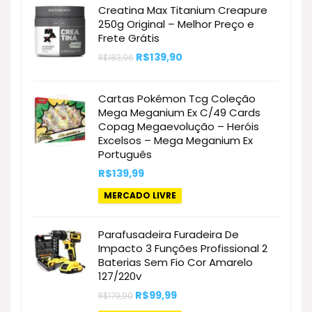
Creatina Max Titanium Creapure
250g Original – Melhor Preço e
Frete Grátis
O
O
R$
139,90
R$
183,96
preço
preço
original
atual
era:
é:
Cartas Pokémon Tcg Coleção
R$183,96.
R$139,90.
Mega Meganium Ex C/49 Cards
Copag Megaevolução – Heróis
Excelsos – Mega Meganium Ex
Português
R$
139,99
MERCADO LIVRE
Parafusadeira Furadeira De
Impacto 3 Funções Profissional 2
Baterias Sem Fio Cor Amarelo
127/220v
O
O
R$
99,99
R$
179,90
preço
preço