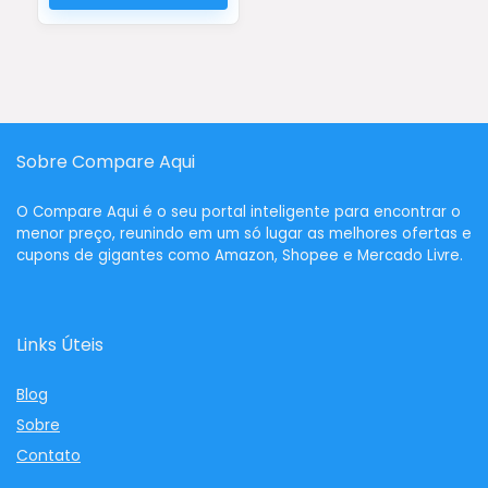
Sobre Compare Aqui
O
Compare Aqui
é o seu portal inteligente para encontrar o
menor preço, reunindo em um só lugar as melhores ofertas e
cupons de gigantes como Amazon, Shopee e Mercado Livre.
Links Úteis
Blog
Sobre
Contato