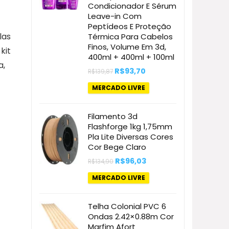
Condicionador E Sérum
Leave-in Com
Peptídeos E Proteção
las
Térmica Para Cabelos
Finos, Volume Em 3d,
kit
400ml + 400ml + 100ml
a,
O
O
R$
93,70
R$
139,87
preço
preço
original
atual
MERCADO LIVRE
era:
é:
R$139,87.
R$93,70.
Filamento 3d
Flashforge 1kg 1,75mm
Pla Lite Diversas Cores
Cor Bege Claro
O
O
R$
96,03
R$
134,90
preço
preço
original
atual
MERCADO LIVRE
era:
é:
R$134,90.
R$96,03.
Telha Colonial PVC 6
Ondas 2.42×0.88m Cor
Marfim Afort