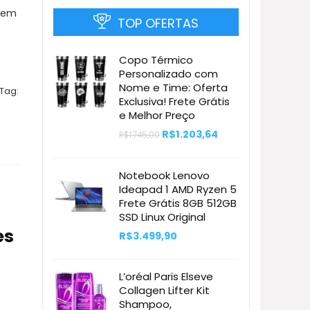
 Sem
TOP OFERTAS
Copo Térmico
Personalizado com
Nome e Time: Oferta
Tag:
Exclusiva! Frete Grátis
e Melhor Preço
O
O
R$
1.203,64
R$
1.745,00
preço
preço
original
atual
era:
é:
Notebook Lenovo
R$1.745,00.
R$1.203,64.
Ideapad 1 AMD Ryzen 5
Frete Grátis 8GB 512GB
SSD Linux Original
es
R$
3.499,90
L’oréal Paris Elseve
Collagen Lifter Kit
Shampoo,