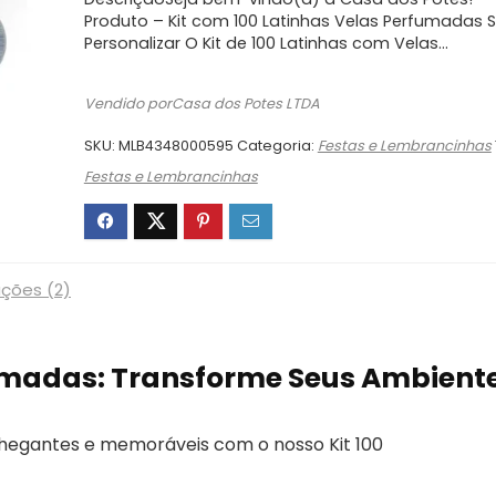
original
atual
era:
é:
Produto – Kit com 100 Latinhas Velas Perfumadas
Personalizar O Kit de 100 Latinhas com Velas…
R$325,99.
R$248,00.
Vendido porCasa dos Potes LTDA
SKU:
MLB4348000595
Categoria:
Festas e Lembrancinhas
Festas e Lembrancinhas
ações (2)
fumadas: Transforme Seus Ambient
hegantes e memoráveis com o nosso Kit 100