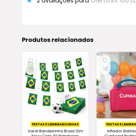
2 avaliações para
Oferta Kit 100 
Produtos relacionados
FESTAS E LEMBRANCINHAS
FESTAS E LEMB
Varal Bandeirinha Brasil 12m
Inflador Balões
Kiryu Com 40 Bandeiras
Cuphead Profiss