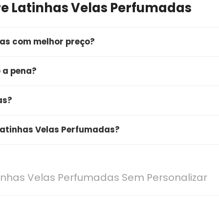
re Latinhas Velas Perfumadas
as com melhor preço?
mprar o Latinhas Velas Perfumadas é através do Merca
e a pena?
ê garante a qualidade do produto, entrega rápida e a prote
le muito a pena. O produto conta com excelentes
as?
a qualidade e ótimo custo-benefício. É uma compra segu
stá com uma oferta especial por aproximadamente R$
 Latinhas Velas Perfumadas?
ão de "Ver Oferta" para conferir o preço e desconto.
 seguintes características principais: Kit com 100 unidad
adas, oferecendo grande versatilidade para uso ou
atinhas Velas Perfumadas Sem Personalizar