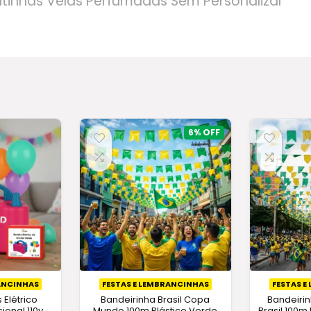
Latinhas Velas Perfumadas Sem Personalizar
6%
RANCINHAS
FESTAS E LEMBRANCINHAS
FESTAS E
 Elétrico
Bandeirinha Brasil Copa
Bandeiri
ional 110v
Mundo 100m Plástico Verde
Brasil 100m