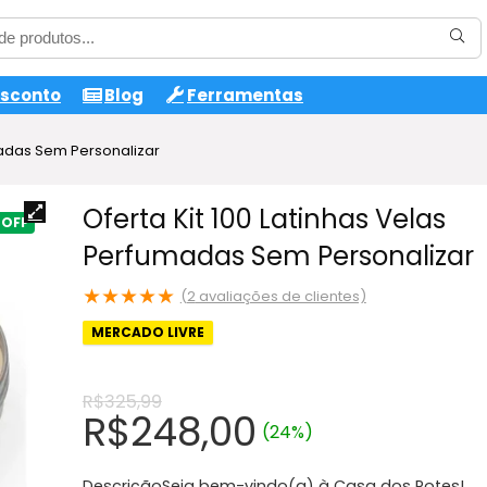
esconto
Blog
Ferramentas
madas Sem Personalizar
Oferta Kit 100 Latinhas Velas
Perfumadas Sem Personalizar
★
★
★
★
★
(
2
avaliações de clientes)
MERCADO LIVRE
R$
325,99
O
O
R$
248,00
(24%)
preço
preço
DescriçãoSeja bem-vindo(a) à Casa dos Potes!