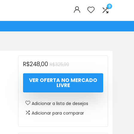
0
O
O
R$
248,00
R$
325,99
preço
preço
VER OFERTA NO MERCADO
original
atual
LIVRE
era:
é:
R$325,99.
R$248,00.
Adicionar a lista de desejos
Adicionar para comparar