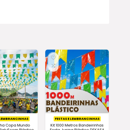
 LEMBRANCINHAS
FESTAS E LEMBRANCINHAS
nha Copa Mundo
Kit 1000 Metros Bandeirinhas
 PaluEcom Plástico
Festa Junina Plástico DEKASA