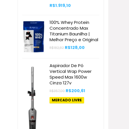
R$
1.919,10
100% Whey Protein
Concentrado Max
Titanium Baunilha |
Melhor Preço e Original
O
O
R$
128,00
R$
182,82
preço
preço
original
atual
era:
é:
R$182,82.
R$128,00.
Aspirador De Pó
Vertical Wap Power
Speed Max 1600w
Cinza 127v
O
O
R$
200,61
R$
357,00
preço
preço
original
atual
MERCADO LIVRE
era:
é:
R$357,00.
R$200,61.