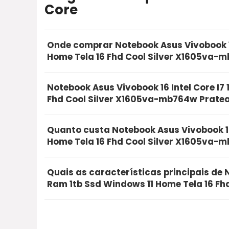
Core
Onde comprar Notebook Asus Vivobook 16
Home Tela 16 Fhd Cool Silver X1605va-
A opção mais segura e recomendada para com
Notebook Asus Vivobook 16 Intel Core I7
16gb Ram 1tb Ssd Windows 11 Home Tela 16 F
Fhd Cool Silver X1605va-mb764w Pratea
Mercado Livre. Utilizando o nosso link de ofe
Sim, a Notebook Asus Vivobook 16 Intel Core 
proteção na sua compra online.
Quanto custa Notebook Asus Vivobook 16 
Silver X1605va-mb764w Prateado é bom e va
Home Tela 16 Fhd Cool Silver X1605va-
avaliações de compradores reais, unindo alt
Atualmente, o Notebook Asus Vivobook 16 Int
que recomendamos.
Quais as características principais de N
Fhd Cool Silver X1605va-mb764w Prateado 
Ram 1tb Ssd Windows 11 Home Tela 16 F
5.880,00. Recomendamos que você clique no b
O Notebook Asus Vivobook 16 Intel Core I7 1
Silver X1605va-mb764w Prateado se destaca p