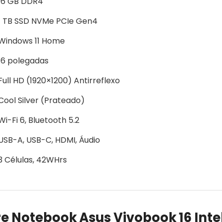
16 GB DDR4
1 TB SSD NVMe PCIe Gen4
Windows 11 Home
16 polegadas
Full HD (1920×1200) Antirreflexo
Cool Silver (Prateado)
Wi-Fi 6, Bluetooth 5.2
USB-A, USB-C, HDMI, Áudio
3 Células, 42WHrs
e Notebook Asus Vivobook 16 Inte