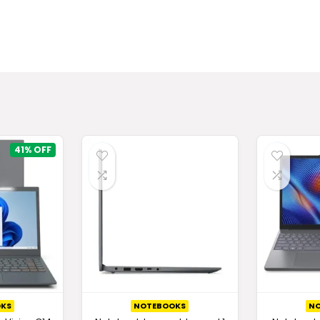
VMe para alta performance, tela Full HD de 16 polegadas 
41%
KS
NOTEBOOKS
N