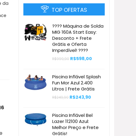
e da
TOP OFERTAS
nce
???? Máquina de Solda
MIG 160A Start Easy:
Desconto + Frete
Grátis e Oferta
Imperdível! ????
O
O
R$
598,00
R$
999,90
preço
preço
original
atual
era:
é:
Piscina Inflável Splash
R$999,90.
R$598,00.
Fun Mor Azul 2.400
Litros | Frete Grátis
O
O
R$
243,90
R$
249,90
preço
preço
original
atual
16
era:
é:
Piscina Inflável Bel
R$249,90.
R$243,90.
Lazer 112100 Azul:
Melhor Preço e Frete
ce
Grátis!