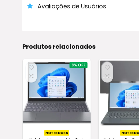
Intel Core i7 1355U, 16GB de RAM e 1TB SSD N
Avaliações de Usuários
sistema operacional Windows 11 Home.
Produtos relacionados
8%
NOTEBOOKS
NOTEBOO