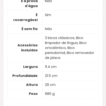
É à prova
Não
d'água
É
Sim
recarregável
É sem fio
Não
3 bicos clássicos, Bico
limpador de língua, Bico
Acessórios
ortodôntico, Bico
incluídos
periodontal, Bico removedor
de placa
Largura
11.4 cm
Profundidade
21.5 cm
Altura
29 cm
Peso
680 g