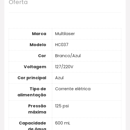
Oferta
especializados para diversas necessidades
(clássicos, ortodôntico, periodontal, limpador
de língua, removedor de placa), 10 níveis de
pressão ajustáveis e é Bivolt.
Marca
Multilaser
Modelo
HC037
Cor
Branco/Azul
Voltagem
127/220V
Cor principal
Azul
Tipo de
Corrente elétrica
alimentação
Pressão
125 psi
máxima
Capacidade
600 mL
de água