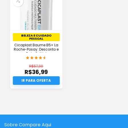
BELEZA E CUIDADO
PESSOAL
Cicaplast Baume B5+ La
Roche-Posay: Desconto e
Frete Grátis!
★
★
★
★
★
R$
57,90
R$
36,99
O
preço
O
original
preço
era:
atual
R$57,90.
é:
R$36,99.
Sobre Compare Aqui