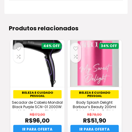
Produtos relacionados
44%
34%
BELEZA E CUIDADO
BELEZA E CUIDADO
PESSOAL
PESSOAL
Secador de Cabelo Mondial
Body Splash Delight
Black Purple SCN-01 2000W:
Barbour’s Beauty 200ml
Melhor Preço e Oferta!
Original | Frete Grátis!
R$
172,90
R$
78,90
R$
96,00
R$
51,90
O
O
preço
O
preço
O
original
preço
original
preço