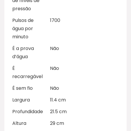
de níveis de
pressão
Pulsos de
1700
água por
minuto
É a prova
Não
d’água
É
Não
recarregável
É sem fio
Não
Largura
11.4 cm
Profundidade
21.5 cm
Altura
29 cm