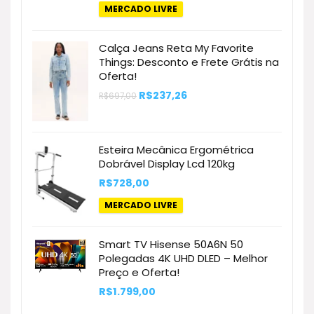
MERCADO LIVRE
Calça Jeans Reta My Favorite
Things: Desconto e Frete Grátis na
Oferta!
O
O
R$
237,26
R$
697,00
preço
preço
original
atual
era:
é:
R$697,00.
R$237,26.
Esteira Mecânica Ergométrica
Dobrável Display Lcd 120kg
R$
728,00
MERCADO LIVRE
Smart TV Hisense 50A6N 50
Polegadas 4K UHD DLED – Melhor
Preço e Oferta!
R$
1.799,00