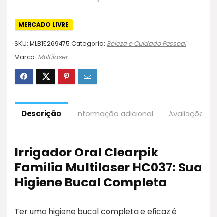
MERCADO LIVRE
SKU:
MLB15269475
Categoria:
Beleza e Cuidado Pessoal
Marca:
Multilaser
Descrição
Informação adicional
Avaliações (
Irrigador Oral Clearpik
Família Multilaser HC037: Sua
Higiene Bucal Completa
Ter uma higiene bucal completa e eficaz é