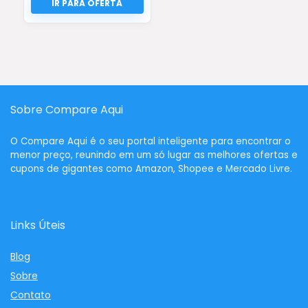
Sobre Compare Aqui
O
Compare Aqui
é o seu portal inteligente para encontrar o
menor preço, reunindo em um só lugar as melhores ofertas e
cupons de gigantes como Amazon, Shopee e Mercado Livre.
Links Úteis
Blog
Sobre
Contato