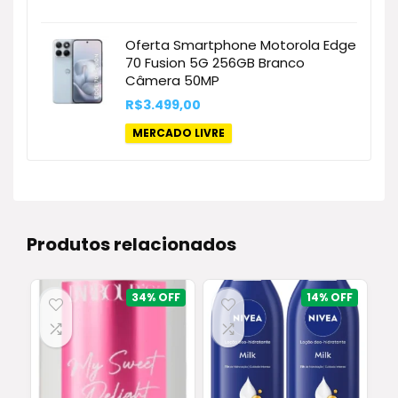
preço
preço
original
atual
era:
é:
Oferta Smartphone Motorola Edge
R$2.316,90.
R$1.734,79.
70 Fusion 5G 256GB Branco
Câmera 50MP
R$
3.499,00
MERCADO LIVRE
Produtos relacionados
34%
14%