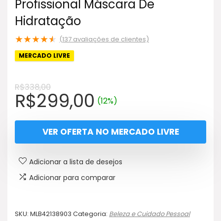
Profissional Máscara De
Hidratação
★
★
★
★
★
(
137
avaliações de clientes)
MERCADO LIVRE
R$
338,00
O
O
R$
299,00
(12%)
preço
preço
original
atual
VER OFERTA NO MERCADO LIVRE
era:
é:
R$338,00.
R$299,00.
Adicionar a lista de desejos
Adicionar para comparar
SKU:
MLB42138903
Categoria:
Beleza e Cuidado Pessoal