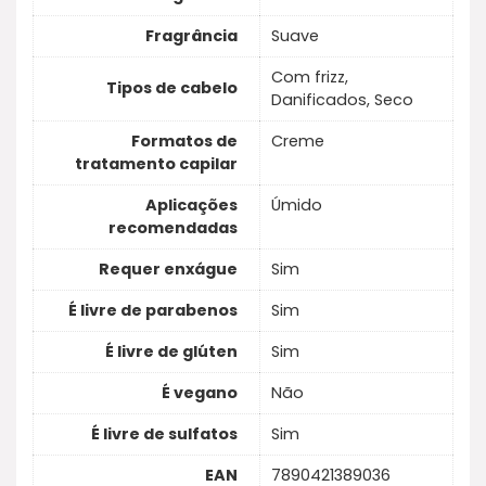
Fragrância
Suave
Com frizz,
Tipos de cabelo
Danificados, Seco
Formatos de
Creme
tratamento capilar
Aplicações
Úmido
recomendadas
Requer enxágue
Sim
É livre de parabenos
Sim
É livre de glúten
Sim
É vegano
Não
É livre de sulfatos
Sim
EAN
7890421389036