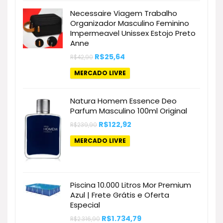
Necessaire Viagem Trabalho
Organizador Masculino Feminino
Impermeavel Unissex Estojo Preto
Anne
O
O
R$
25,64
R$
42,90
preço
preço
original
atual
MERCADO LIVRE
era:
é:
R$42,90.
R$25,64.
Natura Homem Essence Deo
Parfum Masculino 100ml Original
O
O
R$
122,92
R$
239,90
preço
preço
original
atual
MERCADO LIVRE
era:
é:
R$239,90.
R$122,92.
Piscina 10.000 Litros Mor Premium
Azul | Frete Grátis e Oferta
Especial
O
O
R$
1.734,79
R$
2.316,90