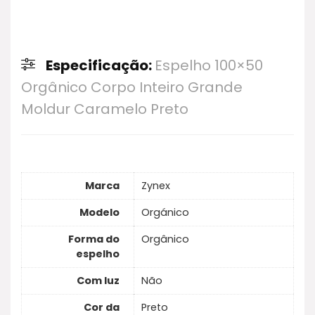
Especificação:
Espelho 100×50
Orgânico Corpo Inteiro Grande
Moldur Caramelo Preto
Marca
Zynex
Modelo
Orgánico
Forma do
Orgânico
espelho
Com luz
Não
Cor da
Preto