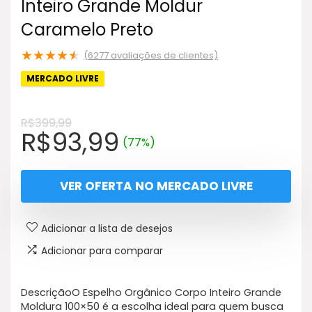
Inteiro Grande Moldur
Caramelo Preto
★
★
★
★
★
(
6277
avaliações de clientes)
MERCADO LIVRE
R$
399,99
O
O
R$
93,99
(77%)
preço
preço
original
atual
VER OFERTA NO MERCADO LIVRE
era:
é:
R$399,99.
R$93,99.
Adicionar a lista de desejos
Adicionar para comparar
DescriçãoO Espelho Orgânico Corpo Inteiro Grande
Moldura 100×50 é a escolha ideal para quem busca