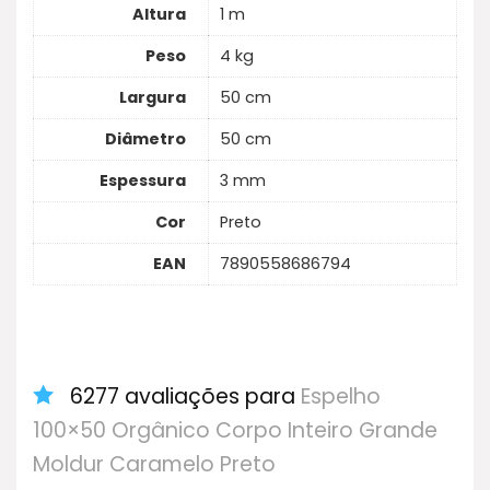
Altura
1 m
Peso
4 kg
Largura
50 cm
Diâmetro
50 cm
Espessura
3 mm
Cor
Preto
EAN
7890558686794
6277 avaliações para
Espelho
100×50 Orgânico Corpo Inteiro Grande
Moldur Caramelo Preto