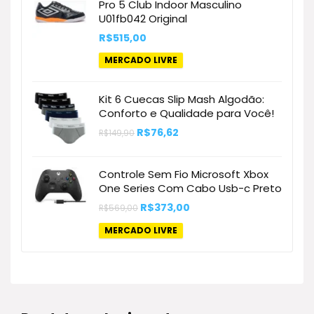
Pro 5 Club Indoor Masculino
U01fb042 Original
R$
515,00
MERCADO LIVRE
Kit 6 Cuecas Slip Mash Algodão:
Conforto e Qualidade para Você!
O
O
R$
76,62
R$
149,90
preço
preço
original
atual
era:
é:
Controle Sem Fio Microsoft Xbox
R$149,90.
R$76,62.
One Series Com Cabo Usb-c Preto
O
O
R$
373,00
R$
569,00
preço
preço
original
atual
MERCADO LIVRE
era:
é:
R$569,00.
R$373,00.