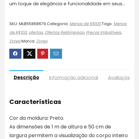
um toque de elegância e funcionalidade em seus…
SKU:
MLB55868679
Categoria:
Menos de R$100
Tags:
Menos
de R$100
,
ofertas
,
Ofertas Relâmpago
,
Preços Imbatíveis
,
Zynex
Marca:
Zynex
Descrição
Informação adicional
Avaliações (
Características
Cor da moldura: Preto.
As dimensões de 1 m de altura e 50 cm de
largura permitem a visualização do corpo inteiro