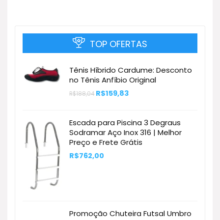
TOP OFERTAS
Tênis Híbrido Cardume: Desconto
no Tênis Anfíbio Original
O
O
R$
159,83
R$
188,04
preço
preço
original
atual
era:
é:
Escada para Piscina 3 Degraus
R$188,04.
R$159,83.
Sodramar Aço Inox 316 | Melhor
Preço e Frete Grátis
R$
762,00
Promoção Chuteira Futsal Umbro