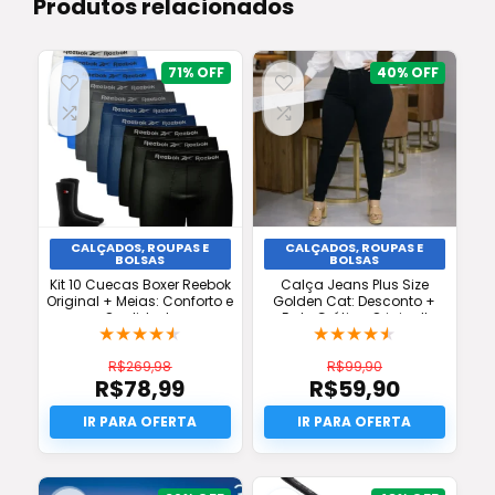
Produtos relacionados
71%
40%
CALÇADOS, ROUPAS E
CALÇADOS, ROUPAS E
BOLSAS
BOLSAS
Kit 10 Cuecas Boxer Reebok
Calça Jeans Plus Size
Original + Meias: Conforto e
Golden Cat: Desconto +
Qualidade
Frete Grátis e Original!
★
★
★
★
★
★
★
★
★
★
R$
269,98
R$
99,90
R$
78,99
R$
59,90
O
O
preço
O
preço
O
original
preço
original
preço
era:
atual
era:
atual
R$269,98.
é:
R$99,90.
é: