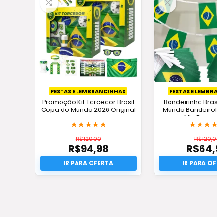
FESTAS E LEMBRANCINHAS
FESTAS E LEMB
Promoção Kit Torcedor Brasil
Bandeirinha Bras
Copa do Mundo 2026 Original
Mundo Bandeirol
Mts Prom
★
★
★
★
★
★
★
★
R$
129,99
R$
120,0
R$
94,98
R$
64,
O
O
preço
O
pr
O
original
preço
or
pr
era:
atual
er
at
R$129,99.
é:
R$
é:
R$94,98.
R$