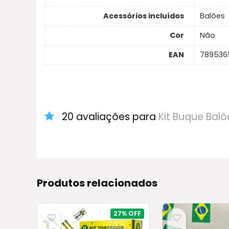
Acessórios incluídos
Balões
Cor
Não
EAN
789536
20 avaliações para
Kit Buque Balõ
Produtos relacionados
27%