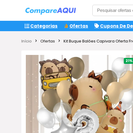
Categorias
Ofertas
Cupons De D
Início
Ofertas
Kit Buque Balões Capivara Oferta Fr
21%