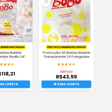
 LEMBRANCINHAS
FESTAS E LEMBRANCINHAS
 Balões Bubble
Promoção! 50 Balões Bubble
entes Redfin 24″
Transparente 24 Polegadas
ta Exclusiva
60cm Original
★
★
★
★
★
★
★
★
★
R$
59,90
$
118,21
R$
43,55
O
preço
O
original
preço
era:
atual
R$59,90.
é:
R$43,55.