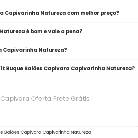
ra Capivarinha Natureza com melhor preço?
mprar o Kit Buque Balões Capivara Capivarinha Naturez
Natureza é bom e vale a pena?
link de oferta, você garante a qualidade do produto, entr
a Natureza é bom e vale muito a pena. O produto conta 
a Capivarinha Natureza?
 unindo alta qualidade e ótimo custo-benefício. É uma
ivarinha Natureza está com uma oferta especial por
 Kit Buque Balões Capivara Capivarinha Natureza?
 você clique no botão de "Ver Oferta" para conferir o
reza se destaca pelas seguintes características principa
efícios diretos baseados em: [specs])
 Capivara Oferta Frete Grátis
ue Balões Capivara Capivarinha Natureza