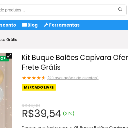
esconto
Blog
Ferramentas
ete Grátis
Kit Buque Balões Capivara Ofer
Frete Grátis
★
★
★
★
★
(
20
avaliações de clientes)
MERCADO LIVRE
R$
49,90
O
O
R$
39,54
(21%)
preço
preço
Decore sua festa com o Kit Buque Balões Capivar