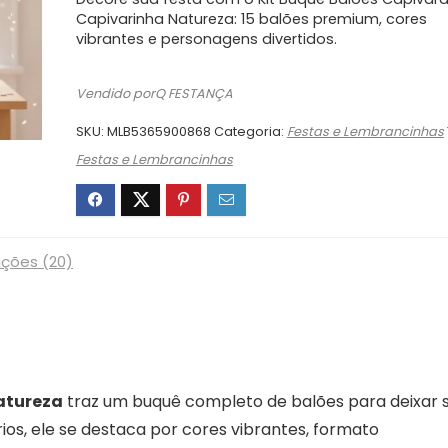
original
atual
era:
é:
Capivarinha Natureza: 15 balões premium, cores
vibrantes e personagens divertidos.
R$49,90.
R$39,54.
Vendido porQ FESTANÇA
SKU:
MLB5365900868
Categoria:
Festas e Lembrancinhas
Festas e Lembrancinhas
ações (20)
atureza
traz um buquê completo de balões para deixar 
rios, ele se destaca por cores vibrantes, formato