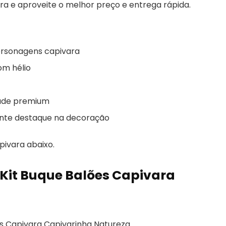
ra e aproveite o melhor preço e entrega rápida.
personagens capivara
om hélio
dade premium
ante destaque na decoração
pivara abaixo.
 Kit Buque Balões Capivara
es Capivara Capivarinha Natureza