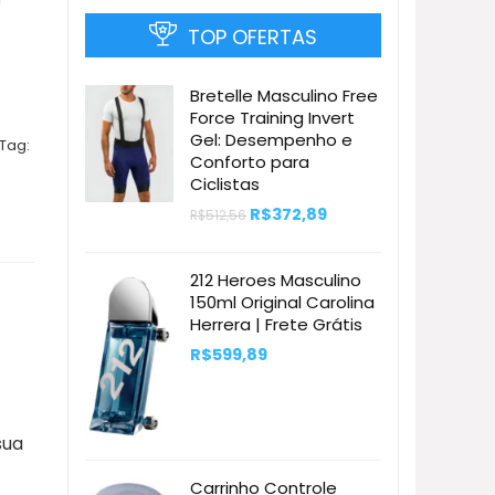
TOP OFERTAS
Bretelle Masculino Free
Force Training Invert
Gel: Desempenho e
Tag:
Conforto para
Ciclistas
O
O
R$
372,89
R$
512,56
preço
preço
original
atual
era:
é:
212 Heroes Masculino
R$512,56.
R$372,89.
150ml Original Carolina
Herrera | Frete Grátis
R$
599,89
sua
Carrinho Controle