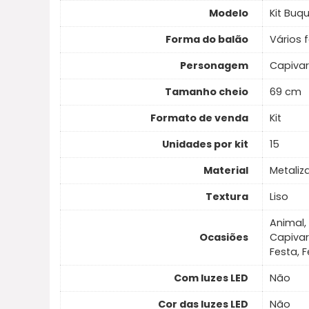
Modelo
Kit Buq
Forma do balão
Vários 
Personagem
Capiva
Tamanho cheio
69 cm
Formato de venda
Kit
Unidades por kit
15
Material
Metaliz
Textura
Liso
Animal,
Ocasiões
Capivar
Festa, 
Com luzes LED
Não
Cor das luzes LED
Não