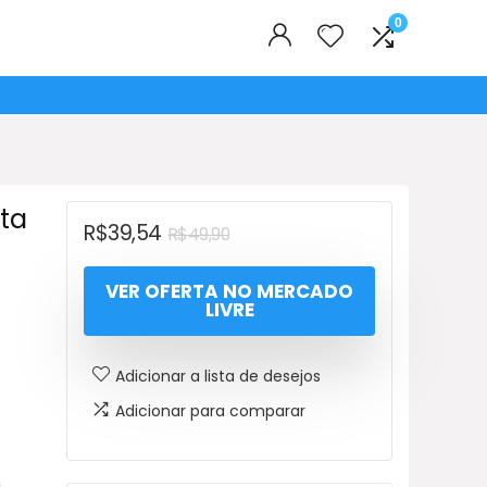
0
ta
O
O
R$
39,54
R$
49,90
preço
preço
VER OFERTA NO MERCADO
original
atual
LIVRE
era:
é:
R$49,90.
R$39,54.
Adicionar a lista de desejos
Adicionar para comparar
a