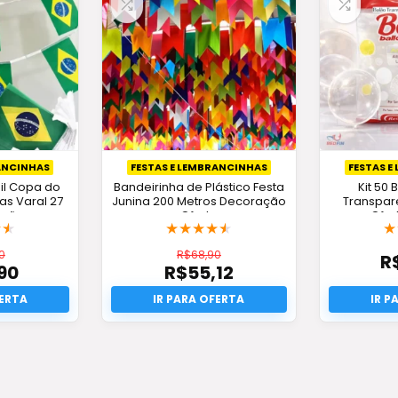
RANCINHAS
FESTAS E LEMBRANCINHAS
FESTAS E
il Copa do
Bandeirinha de Plástico Festa
Kit 50
as Varal 27
Junina 200 Metros Decoração
Transpar
oção
Oferta
Ofer
★
★
★
★
★
★
★
★
0
R$
68,90
R
90
R$
55,12
O
eço
preço
O
iginal
eço
original
preço
a:
ual
era:
atual
120,00.
R$68,90.
é:
64,90.
R$55,12.