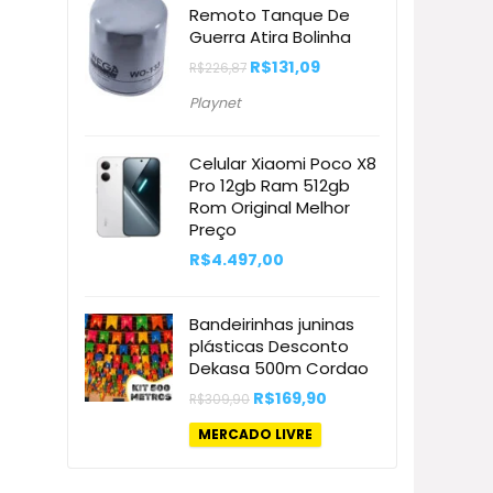
Remoto Tanque De
Guerra Atira Bolinha
O
O
R$
131,09
R$
226,87
preço
preço
original
atual
Playnet
era:
é:
R$226,87.
R$131,09.
Celular Xiaomi Poco X8
Pro 12gb Ram 512gb
Rom Original Melhor
Preço
R$
4.497,00
Bandeirinhas juninas
plásticas Desconto
Dekasa 500m Cordao
O
O
R$
169,90
R$
309,90
preço
preço
original
atual
MERCADO LIVRE
era:
é:
R$309,90.
R$169,90.