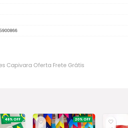
5900866
es Capivara Oferta Frete Grátis
46%
20%