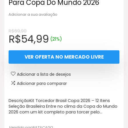
Para Copa Do Mundo 2026
Adicionar a sua avaliação
R$
69,90
O
O
R$
54,99
(21%)
preço
preço
original
atual
VER OFERTA NO MERCADO LIVRE
era:
é:
R$69,90.
R$54,99.
Adicionar a lista de desejos
Adicionar para comparar
DescriçãoKit Torcedor Brasil Copa 2026 – 12 Itens
Seleção Brasileira Entre no clima da Copa do Mundo
2026 com um kit completo para torcer pelo…
Vendido porWATACADO_