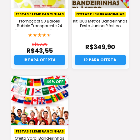
FESTAS E LEMBRANCINHAS
FESTAS E LEMBRANCINHAS
Promoção! 50 Balões
Kit 1000 Metros Bandeirinhas
Bubble Transparente 24
Festa Junina Plástico
Polegadas 60cm Original
DEKASA Original
★
★
★
★
★
R$
59,90
R$
349,90
R$
43,55
O
preço
O
original
preço
era:
atual
R$59,90.
é:
R$43,55.
49%
FESTAS E LEMBRANCINHAS
Oferta Varal Bandeirinhas