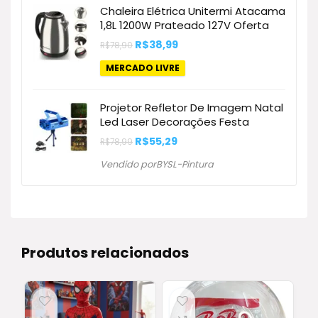
Chaleira Elétrica Unitermi Atacama
1,8L 1200W Prateado 127V Oferta
O
O
R$
38,99
R$
78,90
preço
preço
original
atual
MERCADO LIVRE
era:
é:
R$78,90.
R$38,99.
Projetor Refletor De Imagem Natal
Led Laser Decorações Festa
O
O
R$
55,29
R$
78,99
preço
preço
original
atual
Vendido porBYSL-Pintura
era:
é:
R$78,99.
R$55,29.
Produtos relacionados