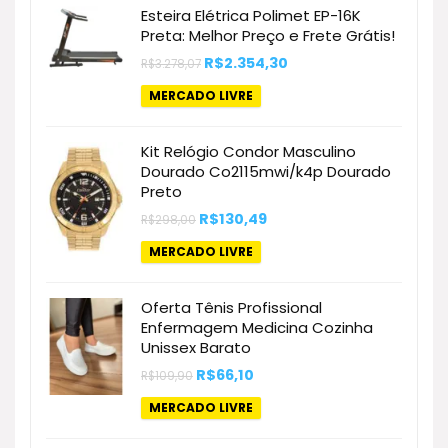
Esteira Elétrica Polimet EP-16K
Preta: Melhor Preço e Frete Grátis!
O
O
R$
2.354,30
R$
3.278,07
preço
preço
original
atual
MERCADO LIVRE
era:
é:
R$3.278,07.
R$2.354,30.
Kit Relógio Condor Masculino
Dourado Co2115mwi/k4p Dourado
Preto
O
O
R$
130,49
R$
298,00
preço
preço
original
atual
MERCADO LIVRE
era:
é:
R$298,00.
R$130,49.
Oferta Tênis Profissional
Enfermagem Medicina Cozinha
Unissex Barato
O
O
R$
66,10
R$
109,90
preço
preço
original
atual
MERCADO LIVRE
era:
é:
R$109,90.
R$66,10.