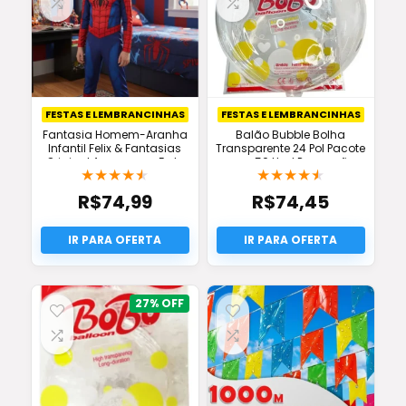
FESTAS E LEMBRANCINHAS
FESTAS E LEMBRANCINHAS
Fantasia Homem-Aranha
Balão Bubble Bolha
Infantil Felix & Fantasias
Transparente 24 Pol Pacote
Original Agora com Frete
com 50 Und Promoção
★
★
★
★
★
★
★
★
★
★
Grátis
R$
74,99
R$
74,45
27%