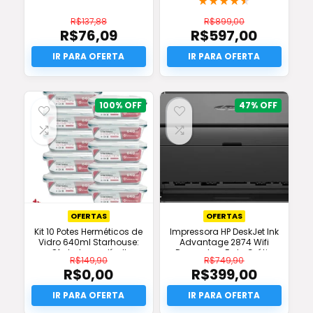
★
★
★
★
★
R$
137,88
R$
899,00
R$
76,09
R$
597,00
O
O
preço
O
preço
O
original
preço
original
preço
era:
atual
era:
atual
R$137,88.
é:
R$899,00.
é:
R$76,09.
R$597,00.
100%
47%
OFERTAS
OFERTAS
Kit 10 Potes Herméticos de
Impressora HP DeskJet Ink
Vidro 640ml Starhouse:
Advantage 2874 Wifi
Oferta Imperdível!
Desconto e Frete Grátis
R$
149,90
R$
749,90
R$
0,00
R$
399,00
O
O
preço
O
preço
O
original
preço
original
preço