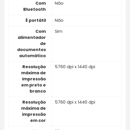
Com
Não
Bluetooth
É portátil
Não
Com
Sim
alimentador
de
documentos
automático
Resolução
5760 dpi x 1440 dpi
máxima de
impressão
em preto e
branco
Resolução
5760 dpi x 1440 dpi
máxima de
impressão
em cor