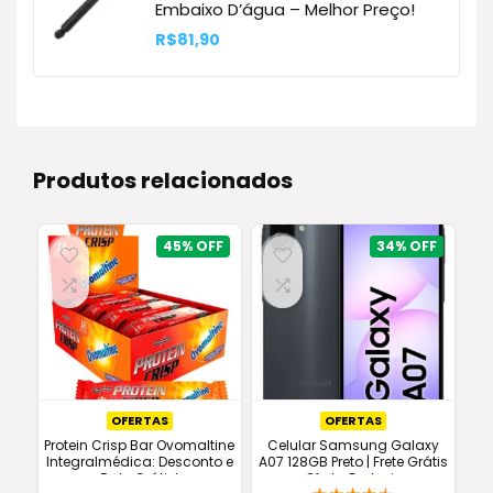
Embaixo D’água – Melhor Preço!
R$
81,90
Produtos relacionados
45%
34%
OFERTAS
OFERTAS
Protein Crisp Bar Ovomaltine
Celular Samsung Galaxy
Integralmédica: Desconto e
A07 128GB Preto | Frete Grátis
Frete Grátis!
e Oferta Exclusiva