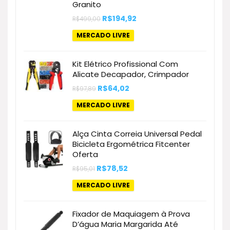
Granito
O
O
R$
194,92
R$
499,00
preço
preço
original
atual
MERCADO LIVRE
era:
é:
R$499,00.
R$194,92.
Kit Elétrico Profissional Com
Alicate Decapador, Crimpador
O
O
R$
64,02
R$
97,89
preço
preço
original
atual
MERCADO LIVRE
era:
é:
R$97,89.
R$64,02.
Alça Cinta Correia Universal Pedal
Bicicleta Ergométrica Fitcenter
Oferta
O
O
R$
78,52
R$
95,01
preço
preço
original
atual
MERCADO LIVRE
era:
é:
R$95,01.
R$78,52.
Fixador de Maquiagem à Prova
D’água Maria Margarida Até