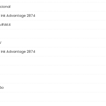
ncional
 Ink Advantage 2874
A#AK4
V
 Ink Advantage 2874
ção