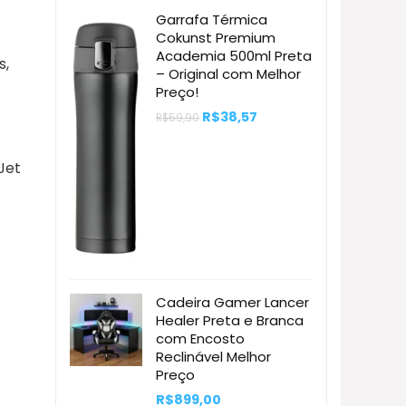
era:
é:
Garrafa Térmica
R$1.142,90.
R$747,15.
Cokunst Premium
Academia 500ml Preta
s,
– Original com Melhor
Preço!
O
O
R$
38,57
R$
59,90
preço
preço
original
atual
era:
é:
Jet
R$59,90.
R$38,57.
Cadeira Gamer Lancer
Healer Preta e Branca
com Encosto
Reclinável Melhor
Preço
R$
899,00