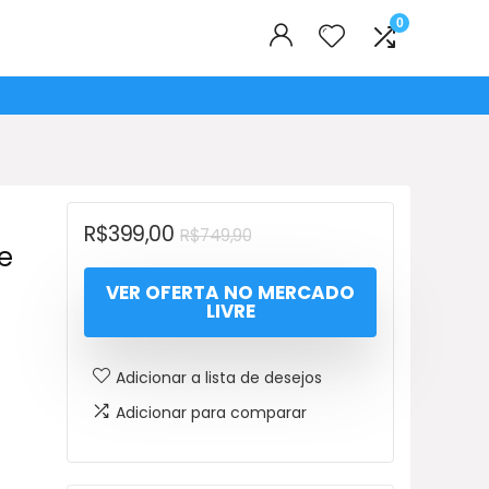
0
O
O
R$
399,00
R$
749,90
e
preço
preço
VER OFERTA NO MERCADO
original
atual
LIVRE
era:
é:
R$749,90.
R$399,00.
Adicionar a lista de desejos
Adicionar para comparar