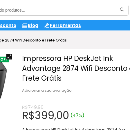
esconto
Blog
Ferramentas
e 2874 Wifi Desconto e Frete Grátis
Impressora HP DeskJet Ink
Advantage 2874 Wifi Desconto 
Frete Grátis
Adicionar a sua avaliação
R$
749,90
O
O
R$
399,00
(47%)
preço
preço
A Impressora HP DeskJet Ink Advantage 2874 é a