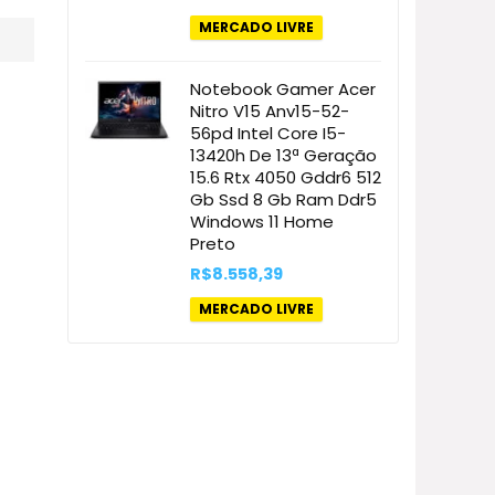
MERCADO LIVRE
Notebook Gamer Acer
Nitro V15 Anv15-52-
56pd Intel Core I5-
13420h De 13ª Geração
15.6 Rtx 4050 Gddr6 512
Gb Ssd 8 Gb Ram Ddr5
Windows 11 Home
Preto
R$
8.558,39
MERCADO LIVRE