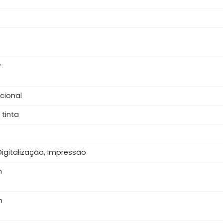
²
ncional
 tinta
Digitalização, Impressão
m
m