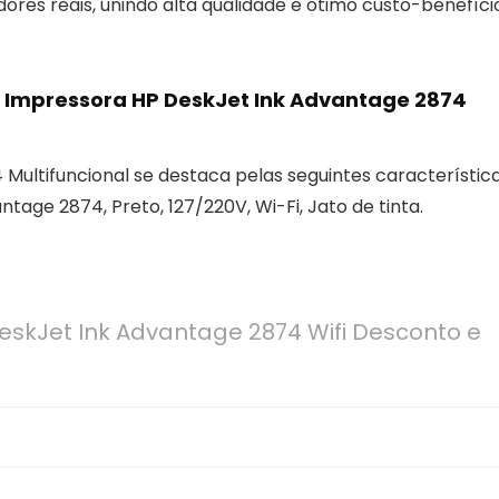
es reais, unindo alta qualidade e ótimo custo-benefício
de Impressora HP DeskJet Ink Advantage 2874
ultifuncional se destaca pelas seguintes característic
antage 2874, Preto, 127/220V, Wi-Fi, Jato de tinta.
eskJet Ink Advantage 2874 Wifi Desconto e