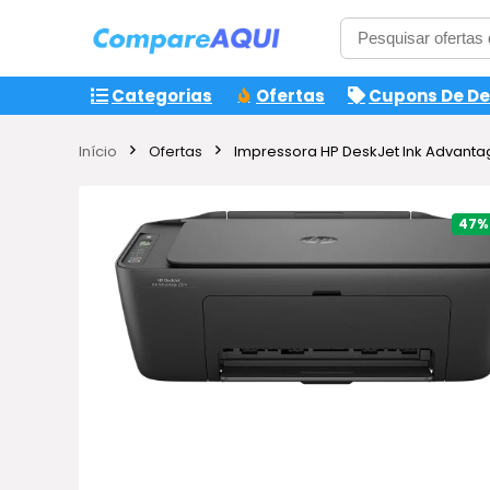
Categorias
Ofertas
Cupons De D
Início
Ofertas
Impressora HP DeskJet Ink Advantag
47%