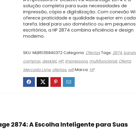
original
atual
era:
é:
solução completa para suas necessidades de
impressão, cópia e digitalização. Com conexão Wi-
R$749,90.
R$399,00.
oferece praticidade e qualidade superior em cada
tarefa. Ideal para uso doméstico ou em pequenos
escritórios, a HP 2874 combina eficiência e design
moderno.
SKU:
MLB5135840372
Categoria:
Ofertas
Tags:
2874
,
barat
comprar
,
deskjet
,
HP
,
impressora
,
multifuncional
,
Oferta
Mercado Livre
,
ofertas
,
wifi
Marca:
HP
ge 2874: A Escolha Inteligente para Suas