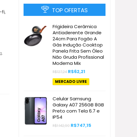
TOP OFERTAS
fi,
Frigideira Cerâmica
Antiaderente Grande
24cm Para Fogão A
Gás Indução Cooktop
Panela Frita Sem Óleo
a
,
Não Gruda Profissional
Moderna Mix
O
O
R$
62,21
R$
127,24
preço
preço
original
atual
MERCADO LIVRE
era:
é:
R$127,24.
R$62,21.
Celular Samsung
Galaxy A07 256GB 8GB
Preto com Tela 6.7 e
IP54
O
O
R$
747,15
R$
1.142,90
preço
preço
original
atual