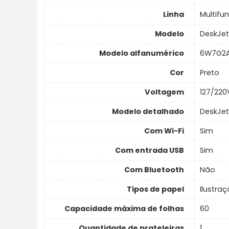
Linha
Multifu
Modelo
DeskJet
Modelo alfanumérico
6W7G2
Cor
Preto
Voltagem
127/220
Modelo detalhado
DeskJet
Com Wi-Fi
Sim
Com entrada USB
Sim
Com Bluetooth
Não
Tipos de papel
Ilustra
Capacidade máxima de folhas
60
Quantidade de prateleiras
1