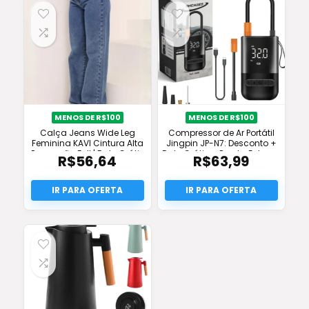
MENOS DE R$100
MENOS DE R$100
Calça Jeans Wide Leg
Compressor de Ar Portátil
Feminina KAVI Cintura Alta
Jingpin JP-N7: Desconto +
Promoção Full | Frete Grátis
Frete Grátis + Pronta Entrega
R$
56,64
R$
63,99
& Original