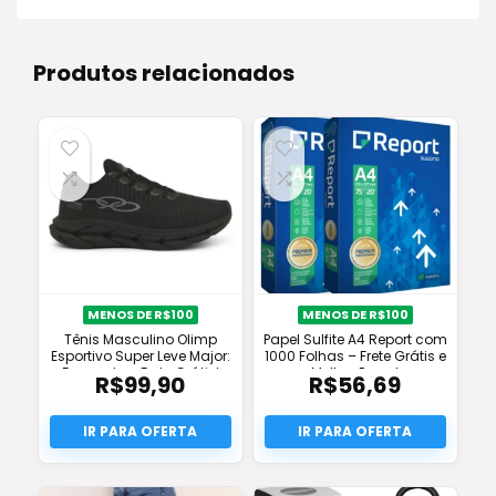
Produtos relacionados
MENOS DE R$100
MENOS DE R$100
Tênis Masculino Olimp
Papel Sulfite A4 Report com
Esportivo Super Leve Major:
1000 Folhas – Frete Grátis e
Desconto e Frete Grátis!
Melhor Preço!
R$
99,90
R$
56,69