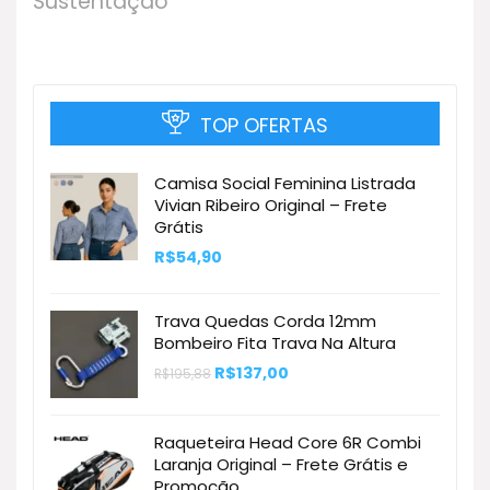
Sustentação
TOP OFERTAS
Camisa Social Feminina Listrada
Vivian Ribeiro Original – Frete
Grátis
R$
54,90
Trava Quedas Corda 12mm
Bombeiro Fita Trava Na Altura
O
O
R$
137,00
R$
195,88
preço
preço
original
atual
era:
é:
R$195,88.
R$137,00.
Raqueteira Head Core 6R Combi
Laranja Original – Frete Grátis e
Promoção