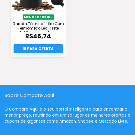
MENOS DE R$100
Garrafa Térmica 1 Litro Com
Termômetro Led | Frete
Grátis + Melhor Preço
R$
46,74
Sobre Compare Aqui
O
Compare Aqui
é o seu portal inteligente para encontrar o
menor preço, reunindo em um só lugar as melhores ofertas e
cupons de gigantes como Amazon, Shopee e Mercado Livre.