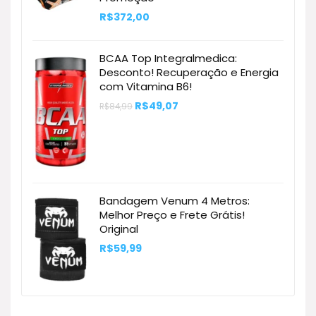
R$
372,00
BCAA Top Integralmedica:
Desconto! Recuperação e Energia
com Vitamina B6!
O
O
R$
49,07
R$
84,99
preço
preço
original
atual
era:
é:
R$84,99.
R$49,07.
Bandagem Venum 4 Metros:
Melhor Preço e Frete Grátis!
Original
R$
59,99