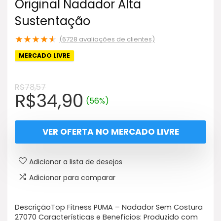
Original Nadador Alta
Sustentação
★
★
★
★
★
(
6728
avaliações de clientes)
MERCADO LIVRE
R$
78,57
O
O
R$
34,90
(56%)
preço
preço
original
atual
VER OFERTA NO MERCADO LIVRE
era:
é:
R$78,57.
R$34,90.
Adicionar a lista de desejos
Adicionar para comparar
DescriçãoTop Fitness PUMA – Nadador Sem Costura
27070 Características e Benefícios: Produzido com