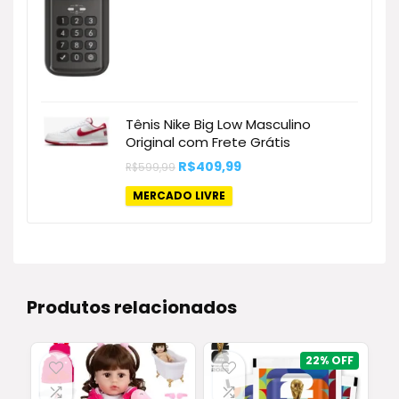
Tênis Nike Big Low Masculino
Original com Frete Grátis
O
O
R$
409,99
R$
599,99
preço
preço
original
atual
MERCADO LIVRE
era:
é:
R$599,99.
R$409,99.
Produtos relacionados
22%