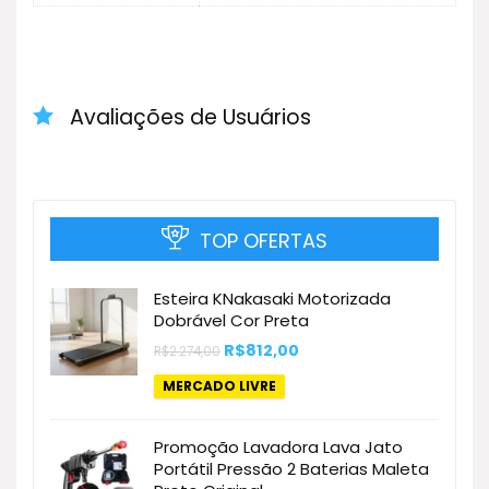
Avaliações de Usuários
TOP OFERTAS
Esteira KNakasaki Motorizada
Dobrável Cor Preta
O
O
R$
812,00
R$
2.274,00
preço
preço
original
atual
MERCADO LIVRE
era:
é:
R$2.274,00.
R$812,00.
Promoção Lavadora Lava Jato
Portátil Pressão 2 Baterias Maleta