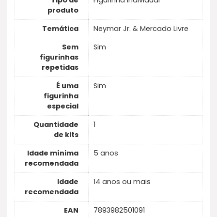
Tipo de
Figurinha individual
produto
Temática
Neymar Jr. & Mercado Livre
Sem
Sim
figurinhas
repetidas
É uma
Sim
figurinha
especial
Quantidade
1
de kits
Idade mínima
5 anos
recomendada
Idade
14 anos ou mais
recomendada
EAN
7893982501091