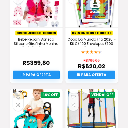
BRINQUEDOS E HOBBIES
BRINQUEDOS E HOBBIES
Bebê Reborn Boneca
Copa Do Mundo Fifa 2026 –
Silicone Girafinha Menina
Kit C/ 100 Envelopes (700
Pode Dar Banho
Cromos)
★
★
★
★
★
R$
799,00
R$
359,80
R$
620,02
O
preço
O
original
preço
era:
atual
R$799,00.
é:
R$620,02.
46%
VENDA!