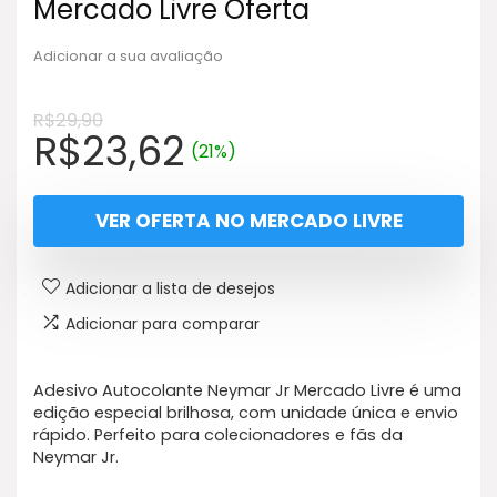
Mercado Livre Oferta
Adicionar a sua avaliação
R$
29,90
O
O
R$
23,62
(21%)
preço
preço
original
atual
VER OFERTA NO MERCADO LIVRE
era:
é:
R$29,90.
R$23,62.
Adicionar a lista de desejos
Adicionar para comparar
Adesivo Autocolante Neymar Jr Mercado Livre é uma
edição especial brilhosa, com unidade única e envio
rápido. Perfeito para colecionadores e fãs da
Neymar Jr.