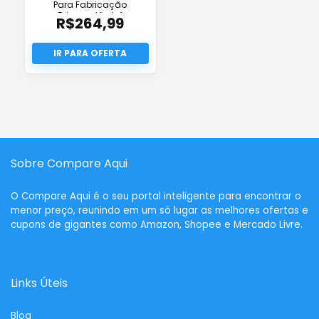
Para Fabricação
Brinquedão Inf
R$
264,99
Sobre Compare Aqui
O
Compare Aqui
é o seu portal inteligente para encontrar o
menor preço, reunindo em um só lugar as melhores ofertas e
cupons de gigantes como Amazon, Shopee e Mercado Livre.
Links Úteis
Blog