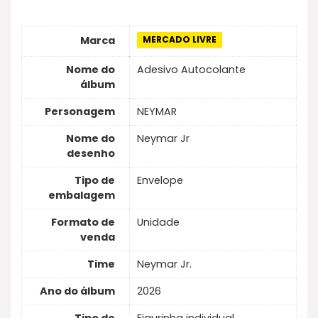
Marca
MERCADO LIVRE
Nome do
Adesivo Autocolante
álbum
Personagem
NEYMAR
Nome do
Neymar Jr
desenho
Tipo de
Envelope
embalagem
Formato de
Unidade
venda
Time
Neymar Jr.
Ano do álbum
2026