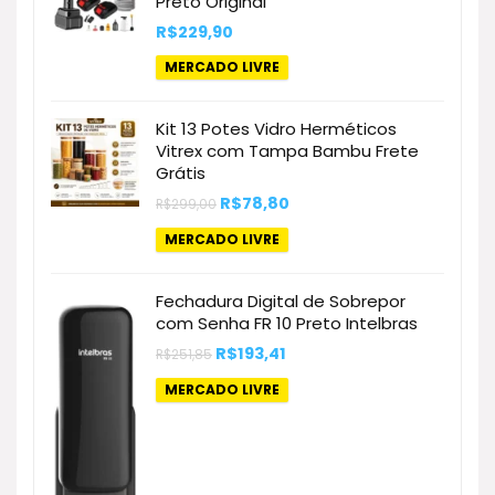
Preto Original
R$
229,90
MERCADO LIVRE
Kit 13 Potes Vidro Herméticos
Vitrex com Tampa Bambu Frete
Grátis
O
O
R$
78,80
R$
299,00
preço
preço
original
atual
MERCADO LIVRE
era:
é:
R$299,00.
R$78,80.
Fechadura Digital de Sobrepor
com Senha FR 10 Preto Intelbras
O
O
R$
193,41
R$
251,85
preço
preço
original
atual
MERCADO LIVRE
era:
é:
R$251,85.
R$193,41.