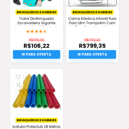
BRINQUEDOS E HOBBIES
BRINQUEDOS E HOBBIES
Trator De Brinquedo
Cama Elástica Infantil Pula
Escavadeira Gigante
Pula 1,8m Trampolim Com
Veículo Infantil Cor Azul-
Zíper Preto Vermelho
★
★
★
★
★
celeste
R$
195,00
R$
799,42
R$
106,22
R$
799,35
O
O
preço
O
preço
O
original
preço
original
preço
era:
atual
era:
atual
R$195,00.
é:
R$799,42.
é:
R$106,22.
R$799,35.
BRINQUEDOS E HOBBIES
Isotubo Protectub 28 Metros