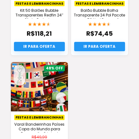
FESTAS E LEMBRANCINHAS
FESTAS E LEMBRANCINHAS
Kit 50 Balões Bubble
Balão Bubble Bolha
Transparentes Redfin 24″
Transparente 24 Pol Pacote
Oferta Exclusiva
com 50 Und Promoção
★
★
★
★
★
★
★
★
★
★
R$
118,21
R$
74,45
48%
FESTAS E LEMBRANCINHAS
Varal Bandeirinhas Países
Copa do Mundo para
Decoração Original
R$
49,99