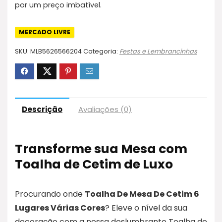
por um preço imbatível.
MERCADO LIVRE
SKU:
MLB5626566204
Categoria:
Festas e Lembrancinhas
Descrição
Avaliações (0)
Transforme sua Mesa com
Toalha de Cetim de Luxo
Procurando onde
Toalha De Mesa De Cetim 6
Lugares Várias Cores
? Eleve o nível da sua
decoração com a nossa deslumbrante Toalha de