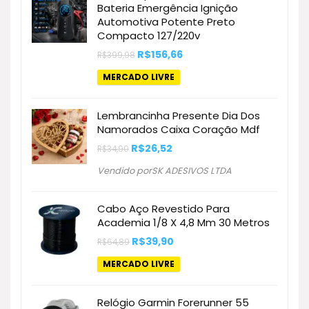
Bateria Emergência Ignição
Automotiva Potente Preto
Compacto 127/220v
O
O
R$
156,66
R$
399,98
preço
preço
original
atual
MERCADO LIVRE
era:
é:
R$399,98.
R$156,66.
Lembrancinha Presente Dia Dos
Namorados Caixa Coração Mdf
O
O
R$
26,52
R$
34,90
preço
preço
original
atual
Vendido porSK ADESIVOS LTDA
era:
é:
R$34,90.
R$26,52.
Cabo Aço Revestido Para
Academia 1/8 X 4,8 Mm 30 Metros
O
O
R$
39,90
R$
64,89
preço
preço
original
atual
MERCADO LIVRE
era:
é:
R$64,89.
R$39,90.
Relógio Garmin Forerunner 55