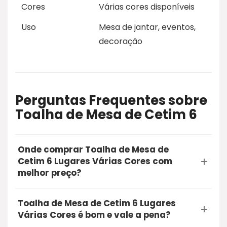
Cores
Várias cores disponíveis
Uso
Mesa de jantar, eventos,
decoração
Perguntas Frequentes sobre
Toalha de Mesa de Cetim 6
Onde comprar Toalha de Mesa de
Cetim 6 Lugares Várias Cores com
melhor preço?
A opção mais segura e recomendada para
Toalha de Mesa de Cetim 6 Lugares
comprar o Toalha de Mesa de Cetim 6 Lugares
Várias Cores é bom e vale a pena?
Várias Cores é através do Mercado Livre.