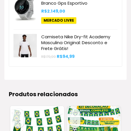
Branco Gps Esportivo
R$
2.149,00
MERCADO LIVRE
Camiseta Nike Dry-fit Academy
Masculina Original: Desconto e
Frete Grátis!
O
O
R$
94,99
R$
179,99
preço
preço
original
atual
era:
é:
R$179,99.
R$94,99.
Produtos relacionados