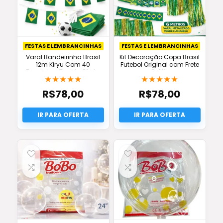
FESTAS E LEMBRANCINHAS
FESTAS E LEMBRANCINHAS
Varal Bandeirinha Brasil
Kit Decoração Copa Brasil
12m Kiryu Com 40
Futebol Original com Frete
Bandeiras Tecido Oferta
Grátis
★
★
★
★
★
★
★
★
★
★
R$
78,00
R$
78,00