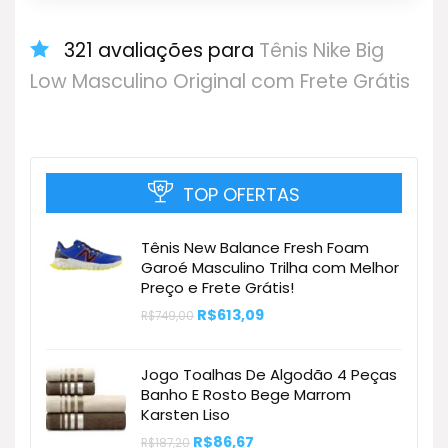
321 avaliações para
Tênis Nike Big
Low Masculino Original com Frete Grátis
TOP OFERTAS
Tênis New Balance Fresh Foam
Garoé Masculino Trilha com Melhor
Preço e Frete Grátis!
O
O
R$
613,09
R$
749,00
preço
preço
original
atual
era:
é:
Jogo Toalhas De Algodão 4 Peças
R$749,00.
R$613,09.
Banho E Rosto Bege Marrom
Karsten Liso
O
O
R$
86,67
R$
187,20