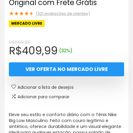
Original com Frete Grátis
★
★
★
★
★
(
321
avaliações de clientes)
MERCADO LIVRE
R$
599,99
O
O
R$
409,99
(32%)
preço
preço
original
atual
VER OFERTA NO MERCADO LIVRE
era:
é:
R$599,99.
R$409,99.
Adicionar a lista de desejos
Adicionar para comparar
Eleve seu estilo e conforto diário com o Tênis Nike
Big Low Masculino. Feito com couro legítimo e
sintético, oferece durabilidade e um visual elegante.
Ideal para qualquer estação, possui solado de