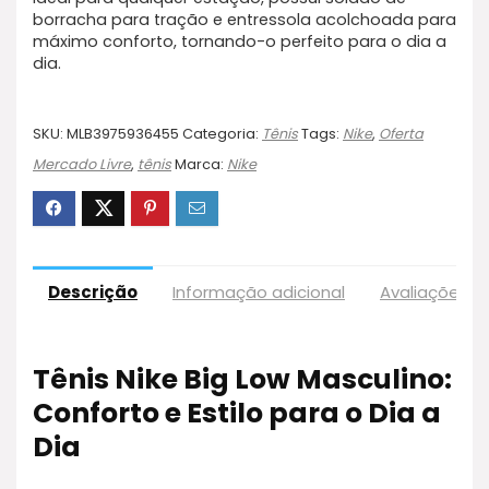
borracha para tração e entressola acolchoada para
máximo conforto, tornando-o perfeito para o dia a
dia.
SKU:
MLB3975936455
Categoria:
Tênis
Tags:
Nike
,
Oferta
Mercado Livre
,
tênis
Marca:
Nike
Descrição
Informação adicional
Avaliações (3
Tênis Nike Big Low Masculino:
Conforto e Estilo para o Dia a
Dia