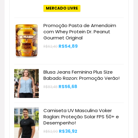
preço
preço
original
atual
MERCADO LIVRE
era:
é:
R$187,20.
R$86,67.
Promoção Pasta de Amendoim
com Whey Protein Dr. Peanut
Gourmet Original
O
O
R$
54,89
R$
62,40
preço
preço
original
atual
era:
é:
R$62,40.
R$54,89.
Blusa Jeans Feminina Plus Size
Babado Razon: Promoção Verão!
O
O
R$
56,68
R$
83,48
preço
preço
original
atual
era:
é:
R$83,48.
R$56,68.
Camiseta UV Masculina Voker
Raglan: Proteção Solar FPS 50+ e
Desempenho!
O
O
R$
36,92
R$
52,90
preço
preço