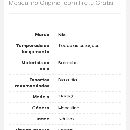
Masculino Original com Frete Grátis
borracha para tração ideal, e entressola,
lingueta e cano acolchoados para máximo
conforto no dia a dia.
Marca
Nike
Temporada de
Todas as estações
lançamento
Materiais da
Borracha
sola
Esportes
Dia a dia
recomendados
Modelo
355152
Gênero
Masculino
Idade
Adultos