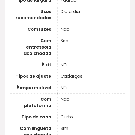
Tipo de largura
Padrão
Usos
Dia a dia
recomendados
Com luzes
Não
Com
Sim
entressola
acolchoada
É kit
Não
Tipos de ajuste
Cadarços
É impermeável
Não
Com
Não
plataforma
Tipo de cano
Curto
Com lingüeta
Sim
acolchoada