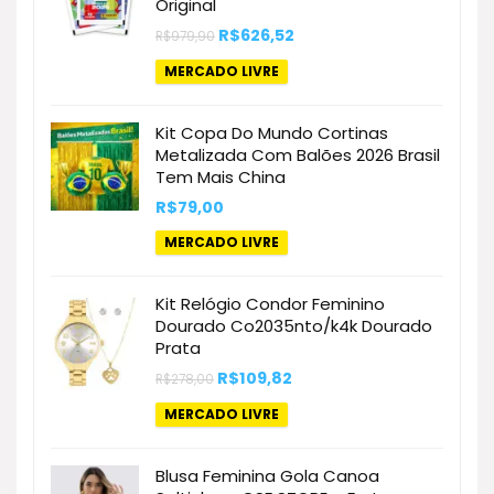
Original
O
O
R$
626,52
R$
979,90
preço
preço
original
atual
MERCADO LIVRE
era:
é:
R$979,90.
R$626,52.
Kit Copa Do Mundo Cortinas
Metalizada Com Balões 2026 Brasil
Tem Mais China
R$
79,00
MERCADO LIVRE
Kit Relógio Condor Feminino
Dourado Co2035nto/k4k Dourado
Prata
O
O
R$
109,82
R$
278,00
preço
preço
original
atual
MERCADO LIVRE
era:
é:
R$278,00.
R$109,82.
Blusa Feminina Gola Canoa