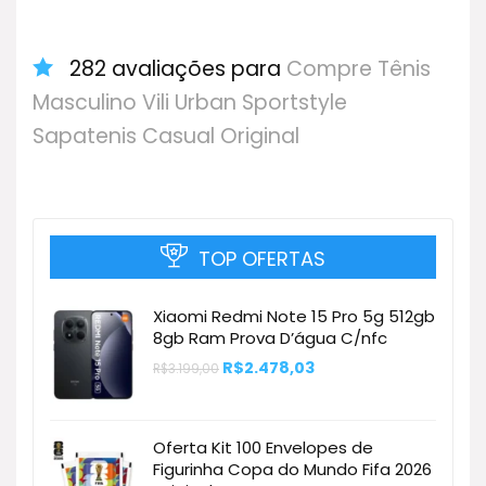
282 avaliações para
Compre Tênis
Masculino Vili Urban Sportstyle
Sapatenis Casual Original
TOP OFERTAS
Xiaomi Redmi Note 15 Pro 5g 512gb
8gb Ram Prova D’água C/nfc
O
O
R$
2.478,03
R$
3.199,00
preço
preço
original
atual
era:
é:
R$3.199,00.
R$2.478,03.
Oferta Kit 100 Envelopes de
Figurinha Copa do Mundo Fifa 2026