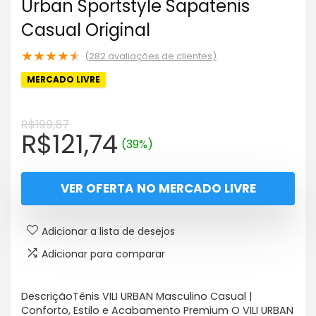
Urban Sportstyle Sapatenis
Casual Original
★
★
★
★
★
(
282
avaliações de clientes)
MERCADO LIVRE
R$
199,87
O
O
R$
121,74
(39%)
preço
preço
original
atual
VER OFERTA NO MERCADO LIVRE
era:
é:
R$199,87.
R$121,74.
Adicionar a lista de desejos
Adicionar para comparar
DescriçãoTênis VILI URBAN Masculino Casual |
Conforto, Estilo e Acabamento Premium O VILI URBAN