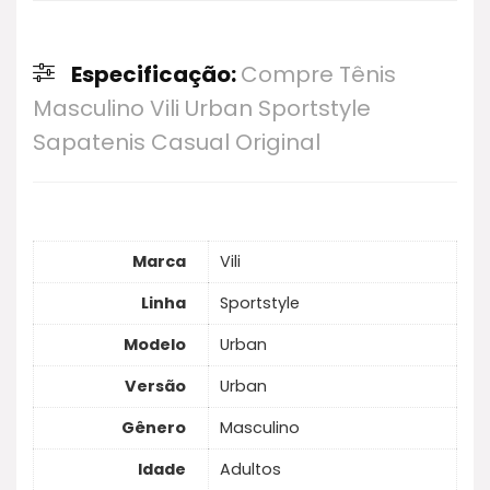
O Tênis Masculino Vili Urban Sportstyle
botão de "Ver Oferta" para conferir o preço e
Sapatenis Casual se destaca pelas seguintes
desconto.
Especificação:
Compre Tênis
características principais: Conforto superior
Masculino Vili Urban Sportstyle
para uso prolongado, design moderno e
Sapatenis Casual Original
versátil, além de ser feito com materiais de alta
qualidade para durabilidade.
Marca
Vili
Linha
Sportstyle
Modelo
Urban
Versão
Urban
Gênero
Masculino
Idade
Adultos