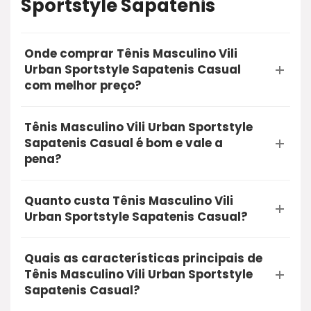
Sportstyle Sapatenis
Onde comprar Tênis Masculino Vili
Urban Sportstyle Sapatenis Casual
com melhor preço?
A opção mais segura e recomendada para
Tênis Masculino Vili Urban Sportstyle
comprar o Tênis Masculino Vili Urban Sportstyle
Sapatenis Casual é bom e vale a
Sapatenis Casual é através do Mercado Livre.
pena?
Utilizando o nosso link de oferta, você garante a
Sim, a Tênis Masculino Vili Urban Sportstyle
qualidade do produto, entrega rápida e a
Quanto custa Tênis Masculino Vili
Sapatenis Casual é bom e vale muito a pena. O
proteção na sua compra online.
Urban Sportstyle Sapatenis Casual?
produto conta com excelentes avaliações de
Atualmente, o Tênis Masculino Vili Urban
compradores reais, unindo alta qualidade e
Quais as características principais de
Sportstyle Sapatenis Casual está com uma
ótimo custo-benefício. É uma compra segura
Tênis Masculino Vili Urban Sportstyle
oferta especial por aproximadamente R$
que recomendamos.
Sapatenis Casual?
199,00. Recomendamos que você clique no