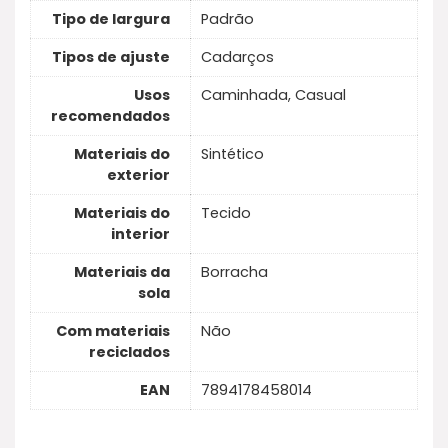
Tipo de largura
Padrão
Tipos de ajuste
Cadarços
Usos
Caminhada, Casual
recomendados
Materiais do
Sintético
exterior
Materiais do
Tecido
interior
Materiais da
Borracha
sola
Com materiais
Não
reciclados
EAN
7894178458014