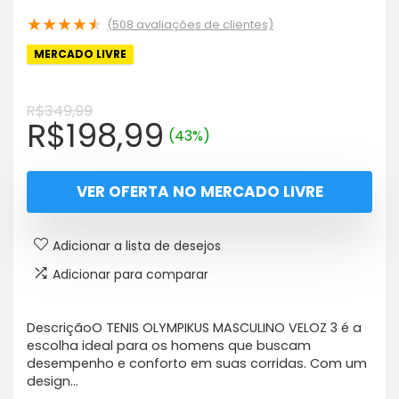
★
★
★
★
★
(
508
avaliações de clientes)
MERCADO LIVRE
R$
349,99
O
O
R$
198,99
(43%)
preço
preço
original
atual
VER OFERTA NO MERCADO LIVRE
era:
é:
R$349,99.
R$198,99.
Adicionar a lista de desejos
Adicionar para comparar
DescriçãoO TENIS OLYMPIKUS MASCULINO VELOZ 3 é a
escolha ideal para os homens que buscam
desempenho e conforto em suas corridas. Com um
design…