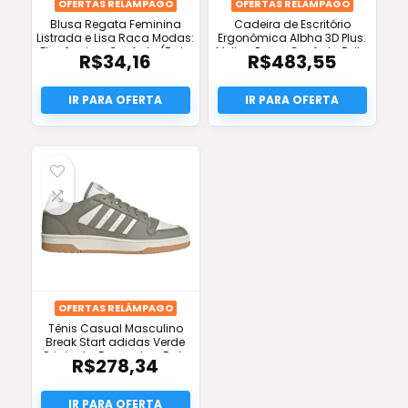
OFERTAS RELÂMPAGO
OFERTAS RELÂMPAGO
Blusa Regata Feminina
Cadeira de Escritório
Listrada e Lisa Raca Modas:
Ergonômica Albha 3D Plus:
Elegância e Conforto (Frete
Melhor Preço, Conforto Full e
R$
34,16
R$
483,55
Grátis)
Frete Grátis!
OFERTAS RELÂMPAGO
Tênis Casual Masculino
Break Start adidas Verde
Original – Desconto e Frete
R$
278,34
Grátis