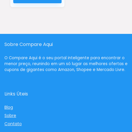
Sobre Compare Aqui
O
Compare Aqui
é o seu portal inteligente para encontrar o
menor preço, reunindo em um só lugar as melhores ofertas e
cupons de gigantes como Amazon, Shopee e Mercado Livre.
Links Úteis
Blog
Sobre
Contato