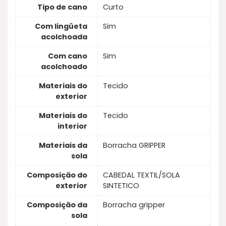
Tipo de cano
Curto
Com lingüeta
Sim
acolchoada
Com cano
Sim
acolchoado
Materiais do
Tecido
exterior
Materiais do
Tecido
interior
Materiais da
Borracha GRIPPER
sola
Composição do
CABEDAL TEXTIL/SOLA
exterior
SINTETICO
Composição da
Borracha gripper
sola