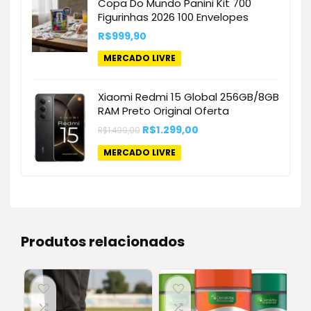
Copa Do Mundo Panini Kit 700
Figurinhas 2026 100 Envelopes
R$
999,90
MERCADO LIVRE
Xiaomi Redmi 15 Global 256GB/8GB
RAM Preto Original Oferta
O
O
R$
1.299,00
R$
1.499,00
preço
preço
original
atual
MERCADO LIVRE
era:
é:
R$1.499,00.
R$1.299,00.
Produtos relacionados