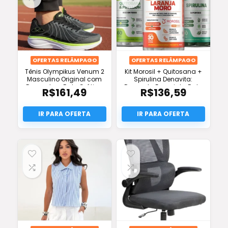
OFERTAS RELÂMPAGO
OFERTAS RELÂMPAGO
Tênis Olympikus Venum 2
Kit Morosil + Quitosana +
Masculino Original com
Spirulina Denavita:
Desconto + Frete Grátis e
Desconto Especial e Frete
R$
161,49
R$
136,59
Pronta Entrega
Grátis!