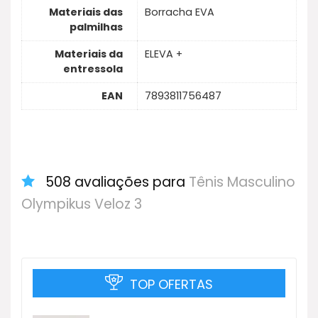
Materiais das
Borracha EVA
palmilhas
Materiais da
ELEVA +
entressola
EAN
7893811756487
508 avaliações para
Tênis Masculino
Olympikus Veloz 3
TOP OFERTAS