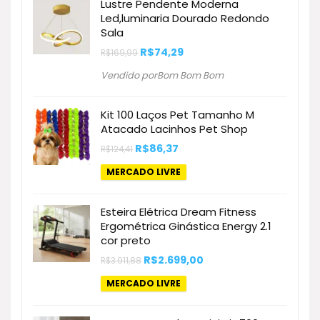
Lustre Pendente Moderna
Led,luminaria Dourado Redondo
Sala
O
O
R$
74,29
R$
169,99
preço
preço
original
atual
Vendido porBom Bom Bom
era:
é:
R$169,99.
R$74,29.
Kit 100 Laços Pet Tamanho M
Atacado Lacinhos Pet Shop
O
O
R$
86,37
R$
124,41
preço
preço
original
atual
MERCADO LIVRE
era:
é:
R$124,41.
R$86,37.
Esteira Elétrica Dream Fitness
Ergométrica Ginástica Energy 2.1
cor preto
O
O
R$
2.699,00
R$
3.911,88
preço
preço
original
atual
MERCADO LIVRE
era:
é:
R$3.911,88.
R$2.699,00.