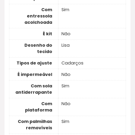
Com
Sim
entressola
acolchoada
É kit
Não
Desenho do
Lisa
tecido
Tipos de ajuste
Cadarços
É impermeável
Não
Com sola
Sim
antiderrapante
Com
Não
plataforma
Com palmilhas
Sim
removíveis