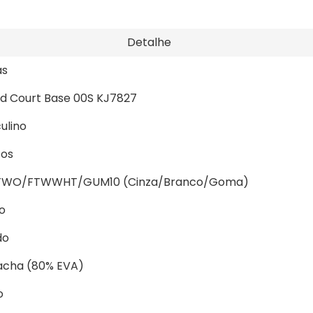
Detalhe
as
d Court Base 00S KJ7827
ulino
tos
TWO/FTWWHT/GUM10 (Cinza/Branco/Goma)
o
do
acha (80% EVA)
o