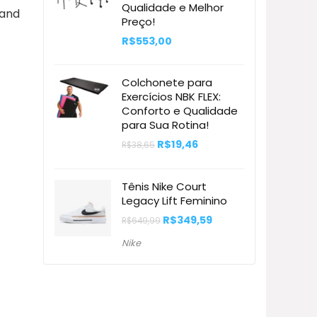
Qualidade e Melhor
rand
Preço!
R$
553,00
Colchonete para
Exercícios NBK FLEX:
Conforto e Qualidade
para Sua Rotina!
O
O
R$
19,46
R$
38,65
preço
preço
original
atual
era:
é:
Tênis Nike Court
R$38,65.
R$19,46.
Legacy Lift Feminino
O
O
R$
349,59
R$
649,99
preço
preço
original
atual
Nike
era:
é:
R$649,99.
R$349,59.