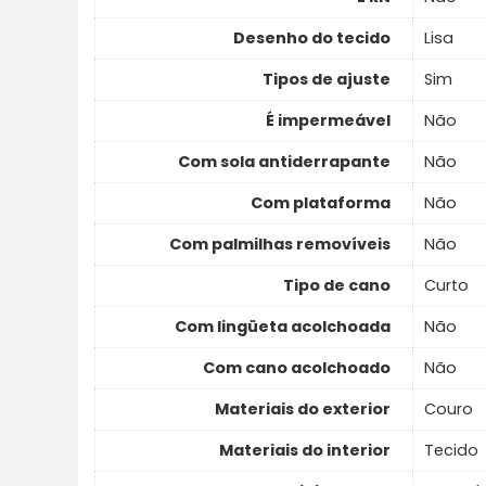
Desenho do tecido
Lisa
Tipos de ajuste
Sim
É impermeável
Não
Com sola antiderrapante
Não
Com plataforma
Não
Com palmilhas removíveis
Não
Tipo de cano
Curto
Com lingüeta acolchoada
Não
Com cano acolchoado
Não
Materiais do exterior
Couro
Materiais do interior
Tecido