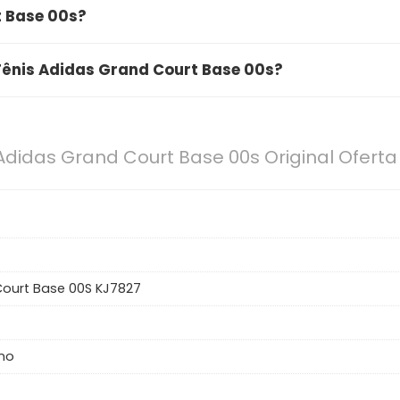
bom e vale muito a pena. O produto conta com excelente
t Base 00s?
a qualidade e ótimo custo-benefício. É uma compra segu
se 00s está com uma oferta especial por aproximadamen
 Tênis Adidas Grand Court Base 00s?
botão de "Ver Oferta" para conferir o preço e desconto
ca pelas seguintes características principais: design
durável, sola leve com 80% EVA para amortecimento e aju
Adidas Grand Court Base 00s Original Oferta
ourt Base 00S KJ7827
no