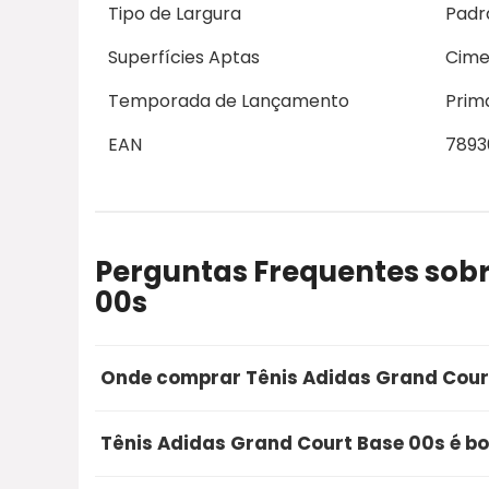
Tipo de Largura
Padr
Superfícies Aptas
Cime
Temporada de Lançamento
Prim
EAN
7893
Perguntas Frequentes sobr
00s
Onde comprar Tênis Adidas Grand Cour
A opção mais segura e recomendada para co
Tênis Adidas Grand Court Base 00s é bo
Mercado Livre. Utilizando o nosso link de ofe