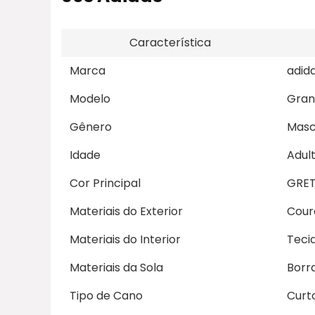
Característica
Marca
adid
Modelo
Gran
Gênero
Masc
Idade
Adul
Cor Principal
GRE
Materiais do Exterior
Cour
Materiais do Interior
Teci
Materiais da Sola
Borr
Tipo de Cano
Curt