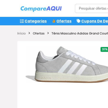
Categorias
Ofertas
Cupons De D
Início
Ofertas
Tênis Masculino Adidas Grand Court
31%