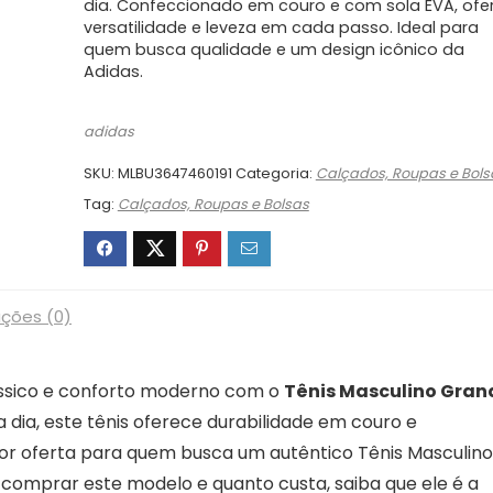
dia. Confeccionado em couro e com sola EVA, ofe
R$399,99.
R$274,54.
versatilidade e leveza em cada passo. Ideal para
quem busca qualidade e um design icônico da
Adidas.
adidas
SKU:
MLBU3647460191
Categoria:
Calçados, Roupas e Bols
Tag:
Calçados, Roupas e Bolsas
ações (0)
clássico e conforto moderno com o
Tênis Masculino Gran
 a dia, este tênis oferece durabilidade em couro e
lhor oferta para quem busca um autêntico Tênis Masculino
 comprar este modelo e quanto custa, saiba que ele é a