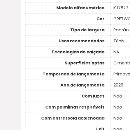
Modelo alfanumérico
KJ7827
Cor
GRETW
Tipo de largura
Padrão
Usos recomendados
Tênis
Tecnologias do calçado
NA
Superfícies aptas
Ciment
Temporada de lançamento
Primav
Ano de lançamento
2026
Com luzes
Não
Com palmilhas respiráveis
Não
Com entressola acolchoada
Não
É kit
Não