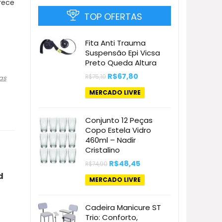
rece
TOP OFERTAS
Fita Anti Trauma
Suspensão Epi Vicsa
Preto Queda Altura
O
O
R$
67,80
R$
75,10
as
preço
preço
original
atual
MERCADO LIVRE
era:
é:
R$75,10.
R$67,80.
Conjunto 12 Peças
Copo Estela Vidro
460ml – Nadir
Cristalino
O
O
R$
48,45
R$
74,90
preço
preço
d
original
atual
MERCADO LIVRE
era:
é:
R$74,90.
R$48,45.
Cadeira Manicure ST
Trio: Conforto,