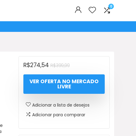
0
O
O
R$
274,54
R$
399,99
preço
preço
VER OFERTA NO MERCADO
original
atual
LIVRE
era:
é:
R$399,99.
R$274,54.
Adicionar a lista de desejos
Adicionar para comparar
ne
a