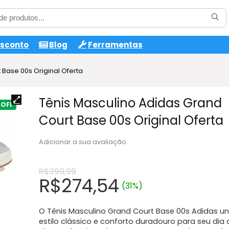
esconto
Blog
Ferramentas
 Base 00s Original Oferta
Tênis Masculino Adidas Grand
Court Base 00s Original Oferta
Adicionar a sua avaliação
R$
399,99
O
O
R$
274,54
(31%)
preço
preço
original
atual
O Tênis Masculino Grand Court Base 00s Adidas u
era:
é:
estilo clássico e conforto duradouro para seu dia 