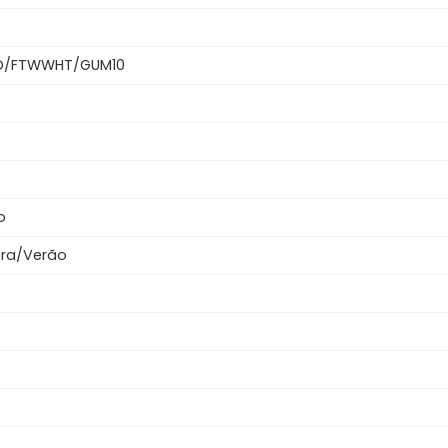
O/FTWWHT/GUM10
o
era/Verão