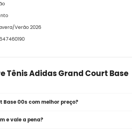
ão
nto
avera/Verão 2026
647460190
e Tênis Adidas Grand Court Base
t Base 00s com melhor preço?
mprar o Tênis Adidas Grand Court Base 00s é através d
m e vale a pena?
rta, você garante a qualidade do produto, entrega rápida 