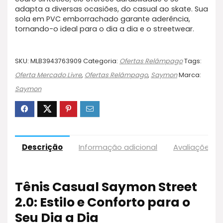
adapta a diversas ocasiões, do casual ao skate. Sua
sola em PVC emborrachado garante aderência,
tornando-o ideal para o dia a dia e o streetwear.
SKU:
MLB3943763909
Categoria:
Ofertas Relâmpago
Tags:
Oferta Mercado Livre
,
Ofertas Relâmpago
,
Saymon
Marca:
Saymon
Descrição
Informação adicional
Avaliações (
Tênis Casual Saymon Street
2.0: Estilo e Conforto para o
Seu Dia a Dia