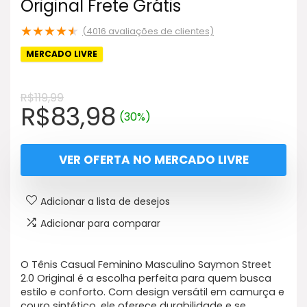
Original Frete Grátis
★
★
★
★
★
(
4016
avaliações de clientes)
MERCADO LIVRE
R$
119,99
O
O
R$
83,98
(30%)
preço
preço
original
atual
VER OFERTA NO MERCADO LIVRE
era:
é:
R$119,99.
R$83,98.
Adicionar a lista de desejos
Adicionar para comparar
O Tênis Casual Feminino Masculino Saymon Street
2.0 Original é a escolha perfeita para quem busca
estilo e conforto. Com design versátil em camurça e
couro sintético, ele oferece durabilidade e se