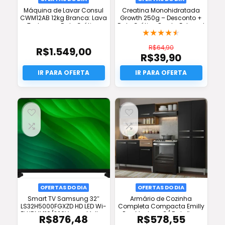
Máquina de Lavar Consul
Creatina Monohidratada
CWM12AB 12kg Branca: Lava
Growth 250g – Desconto +
Tudo com Frete Grátis e
Frete Grátis e Pronta Entrega!
★
★
★
★
★
Oferta!
R$
64,90
R$
1.549,00
R$
39,90
O
preço
O
original
preço
era:
atual
R$64,90.
é:
R$39,90.
OFERTAS DO DIA
OFERTAS DO DIA
Smart TV Samsung 32″
Armário de Cozinha
LS32H5000FGXZD HD LED Wi-
Completa Compacta Emilly
Fi HDMI 110/220V com Melhor
Pop Madesa C/ Balcão –
R$
876,48
R$
578,55
Preço e Frete Grátis!
Frete Grátis e Oferta!