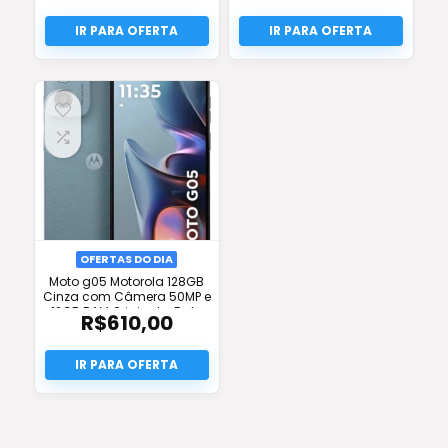
OFERTAS DO DIA
Moto g05 Motorola 128GB
Cinza com Câmera 50MP e
12GB RAM Original – Frete
R$
610,00
Grátis