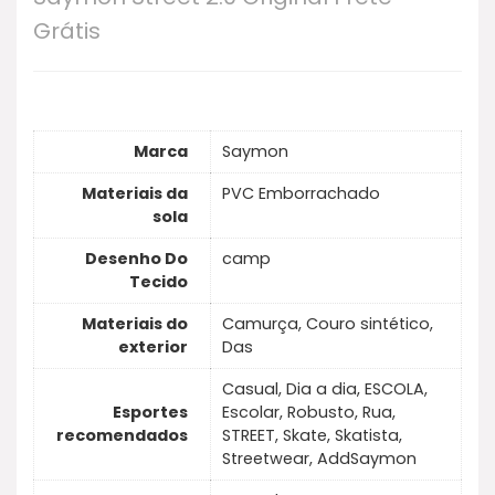
de camurça e couro sintético para durabilidade,
Grátis
sola em PVC emborrachado para ótima
aderência, interior com espuma e forro para
conforto superior, e cadarços para um ajuste
personalizado, sendo ideal para uso casual e
Marca
Saymon
streetwear.
Materiais da
PVC Emborrachado
sola
Desenho Do
camp
Tecido
Materiais do
Camurça, Couro sintético,
exterior
Das
Casual, Dia a dia, ESCOLA,
Esportes
Escolar, Robusto, Rua,
recomendados
STREET, Skate, Skatista,
Streetwear, AddSaymon