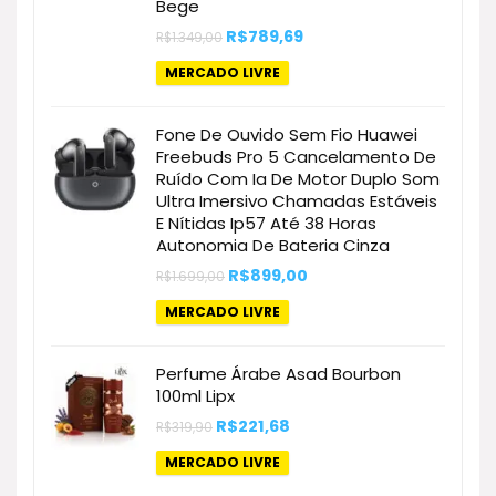
Bege
O
O
R$
789,69
R$
1.349,00
preço
preço
original
atual
MERCADO LIVRE
era:
é:
R$1.349,00.
R$789,69.
Fone De Ouvido Sem Fio Huawei
Freebuds Pro 5 Cancelamento De
Ruído Com Ia De Motor Duplo Som
Ultra Imersivo Chamadas Estáveis
E Nítidas Ip57 Até 38 Horas
Autonomia De Bateria Cinza
O
O
R$
899,00
R$
1.699,00
preço
preço
original
atual
MERCADO LIVRE
era:
é:
R$1.699,00.
R$899,00.
Perfume Árabe Asad Bourbon
100ml Lipx
O
O
R$
221,68
R$
319,90
preço
preço
original
atual
MERCADO LIVRE
era:
é:
R$319,90.
R$221,68.