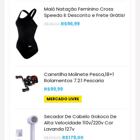
Maiô Natação Feminino Cross
Speedo II: Desconto e Frete Grátis!
O
O
R$
96,99
R$
149,99
preço
preço
original
atual
era:
é:
R$149,99.
R$96,99.
Carretilha Molinete Pesca,18+1
Rolamentos 7.2:1 Pescaria
R$
99,99
MERCADO LIVRE
Secador De Cabelo Gokoco De
Alta Velocidade 110v/220v Cor
Lavanda 127v
O
O
R$
179,00
R$
399,00