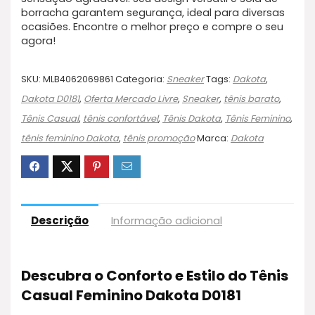
borracha garantem segurança, ideal para diversas
ocasiões. Encontre o melhor preço e compre o seu
agora!
SKU:
MLB4062069861
Categoria:
Sneaker
Tags:
Dakota
,
Dakota D0181
,
Oferta Mercado Livre
,
Sneaker
,
tênis barato
,
Tênis Casual
,
tênis confortável
,
Tênis Dakota
,
Tênis Feminino
,
tênis feminino Dakota
,
tênis promoção
Marca:
Dakota
Descrição
Informação adicional
Descubra o Conforto e Estilo do Tênis
Casual Feminino Dakota D0181