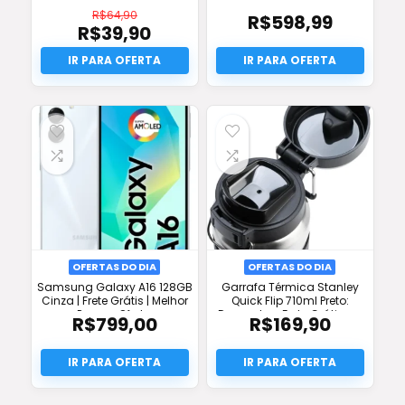
R$
64,90
R$
598,99
R$
39,90
O
preço
O
original
preço
era:
atual
R$64,90.
é:
R$39,90.
OFERTAS DO DIA
OFERTAS DO DIA
Samsung Galaxy A16 128GB
Garrafa Térmica Stanley
Cinza | Frete Grátis | Melhor
Quick Flip 710ml Preto:
Preço e Oferta
Desconto e Frete Grátis na
R$
799,00
R$
169,90
Oferta!