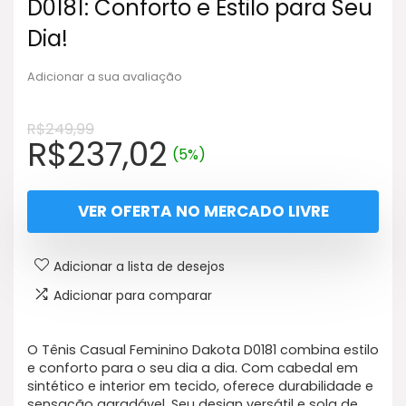
D0181: Conforto e Estilo para Seu
Dia!
Adicionar a sua avaliação
R$
249,99
O
O
R$
237,02
(5%)
preço
preço
original
atual
VER OFERTA NO MERCADO LIVRE
era:
é:
R$249,99.
R$237,02.
Adicionar a lista de desejos
Adicionar para comparar
O Tênis Casual Feminino Dakota D0181 combina estilo
e conforto para o seu dia a dia. Com cabedal em
sintético e interior em tecido, oferece durabilidade e
sensação agradável. Seu design versátil e sola de