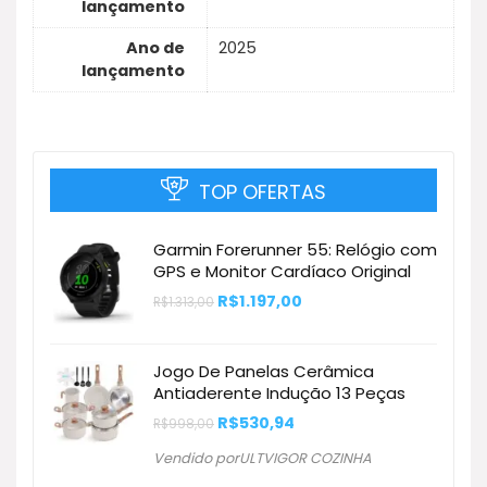
lançamento
Ano de
2025
lançamento
TOP OFERTAS
Garmin Forerunner 55: Relógio com
GPS e Monitor Cardíaco Original
O
O
R$
1.197,00
R$
1.313,00
preço
preço
original
atual
era:
é:
R$1.313,00.
R$1.197,00.
Jogo De Panelas Cerâmica
Antiaderente Indução 13 Peças
O
O
R$
530,94
R$
998,00
preço
preço
original
atual
Vendido porULTVIGOR COZINHA
era:
é:
R$998,00.
R$530,94.