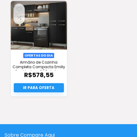
OFERTAS DO DIA
Armário de Cozinha
Completa Compacta Emilly
Pop Madesa C/ Balcão –
R$
578,55
Frete Grátis e Oferta!
Sobre Compare Aqui