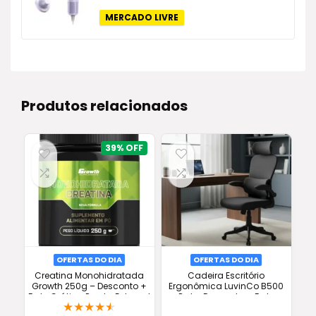
preço
preço
original
atual
MERCADO LIVRE
era:
é:
R$399,00.
R$179,00.
Produtos relacionados
39%
OFERTAS DO DIA
OFERTAS DO DIA
Creatina Monohidratada
Cadeira Escritório
Growth 250g – Desconto +
Ergonômica LuvinCo B500
Frete Grátis e Pronta Entrega!
Preto: Desconto + Frete
★
★
★
★
★
Grátis + Conforto Full