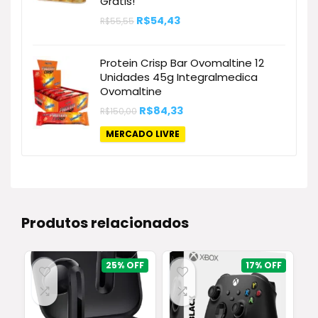
Grátis!
O
O
R$
54,43
R$
55,55
preço
preço
original
atual
era:
é:
Protein Crisp Bar Ovomaltine 12
R$55,55.
R$54,43.
Unidades 45g Integralmedica
Ovomaltine
O
O
R$
84,33
R$
150,00
preço
preço
original
atual
MERCADO LIVRE
era:
é:
R$150,00.
R$84,33.
Produtos relacionados
25%
17%