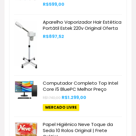
R$
599,00
Aparelho Vaporizador Hair Estética
Portátil Estek 220v Original Oferta
R$
897,52
Computador Completo Top Intel
Core i5 BluePC Melhor Preço
O
O
R$
1.299,00
R$
1.740,00
preço
preço
original
atual
MERCADO LIVRE
era:
é:
R$1.740,00.
R$1.299,00.
Papel Higiênico Neve Toque da
Seda 10 Rolos Original | Frete