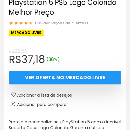
Playstation 5 PS5 Logo Colorido
Melhor Preço
★
★
★
★
★
(
103
avaliações de clientes)
MERCADO LIVRE
R$
60,23
O
O
R$
37,18
(38%)
preço
preço
original
atual
VER OFERTA NO MERCADO LIVRE
era:
é:
R$60,23.
R$37,18.
Adicionar a lista de desejos
Adicionar para comparar
Proteja e personalize seu PlayStation 5 com o incrível
Suporte Case Logo Colorido. Garanta estilo e