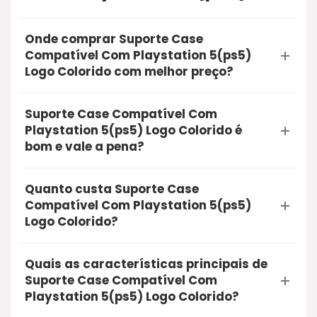
Onde comprar Suporte Case
Compatível Com Playstation 5(ps5)
Logo Colorido com melhor preço?
A opção mais segura e recomendada para
Suporte Case Compatível Com
comprar o Suporte Case Compatível Com
Playstation 5(ps5) Logo Colorido é
Playstation 5(ps5) Logo Colorido é através do
bom e vale a pena?
Mercado Livre. Utilizando o nosso link de oferta,
Sim, a Suporte Case Compatível Com
você garante a qualidade do produto, entrega
Quanto custa Suporte Case
Playstation 5(ps5) Logo Colorido é bom e vale
rápida e a proteção na sua compra online.
Compatível Com Playstation 5(ps5)
muito a pena. O produto conta com excelentes
Logo Colorido?
avaliações de compradores reais, unindo alta
Atualmente, o Suporte Case Compatível Com
qualidade e ótimo custo-benefício. É uma
Quais as características principais de
Playstation 5(ps5) Logo Colorido está com uma
compra segura que recomendamos.
Suporte Case Compatível Com
oferta especial por aproximadamente R$ 60,00.
Playstation 5(ps5) Logo Colorido?
Recomendamos que você clique no botão de