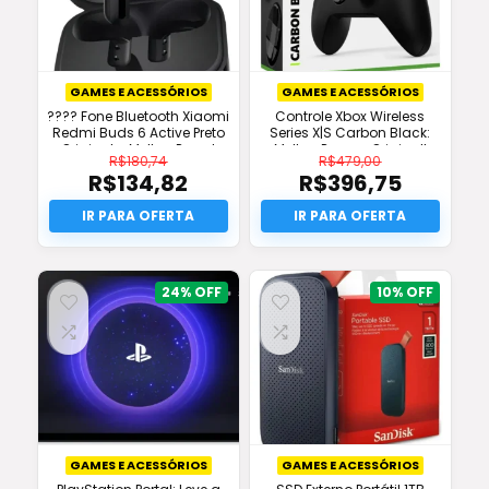
GAMES E ACESSÓRIOS
GAMES E ACESSÓRIOS
???? Fone Bluetooth Xiaomi
Controle Xbox Wireless
Redmi Buds 6 Active Preto
Series X|S Carbon Black:
Original – Melhor Preço!
Melhor Preço e Original!
R$
180,74
R$
479,00
R$
134,82
R$
396,75
O
O
preço
O
preço
O
original
preço
original
preço
era:
atual
era:
atual
R$180,74.
é:
R$479,00.
é:
R$134,82.
R$396,75.
24%
10%
GAMES E ACESSÓRIOS
GAMES E ACESSÓRIOS