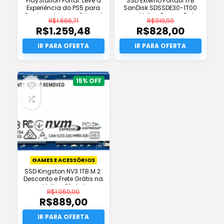
PlayStation Portal: Leve a
SSD Externo Portátil 1TB
Experiência do PS5 para
SanDisk SDSSDE30-1T00
Qualquer Lugar – Original
com Melhor Preço e Frete
R$
1.666,71
R$
919,99
Grátis
R$
1.259,48
R$
828,00
O
O
preço
O
preço
O
original
preço
original
preço
era:
atual
era:
atual
R$1.666,71.
é:
R$919,99.
é:
R$1.259,48.
R$828,00.
15%
GAMES E ACESSÓRIOS
SSD Kingston NV3 1TB M.2:
Desconto e Frete Grátis na
Melhor Oferta!
R$
1.050,00
R$
889,00
O
preço
O
original
preço