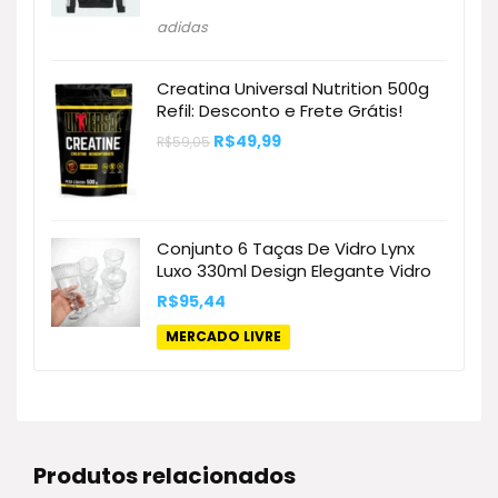
preço
preço
original
atual
adidas
era:
é:
R$499,99.
R$335,69.
Creatina Universal Nutrition 500g
Refil: Desconto e Frete Grátis!
O
O
R$
49,99
R$
59,05
preço
preço
original
atual
era:
é:
R$59,05.
R$49,99.
Conjunto 6 Taças De Vidro Lynx
Luxo 330ml Design Elegante Vidro
R$
95,44
MERCADO LIVRE
Produtos relacionados