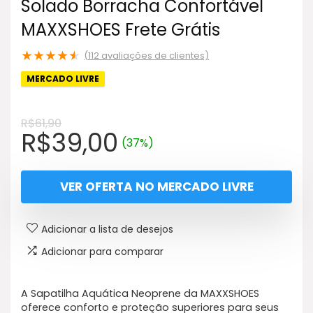
Solado Borracha Confortável
MAXXSHOES Frete Grátis
★
★
★
★
★
(
112
avaliações de clientes)
MERCADO LIVRE
R$
61,90
O
O
R$
39,00
(37%)
preço
preço
original
atual
VER OFERTA NO MERCADO LIVRE
era:
é:
R$61,90.
R$39,00.
Adicionar a lista de desejos
Adicionar para comparar
A Sapatilha Aquática Neoprene da MAXXSHOES
oferece conforto e proteção superiores para seus