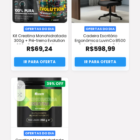
OFERTAS DO DIA
OFERTAS DO DIA
Kit Creatina Monohidratada
Cadeira Escritório
300g + Pré-treino Evolution
Ergonômica LuvinCo B500
300g Soldiers Nutrition –
Preto: Desconto + Frete
R$
69,24
R$
598,99
Desconto e Frete Grátis
Grátis + Conforto Full
39%
OFERTAS DO DIA