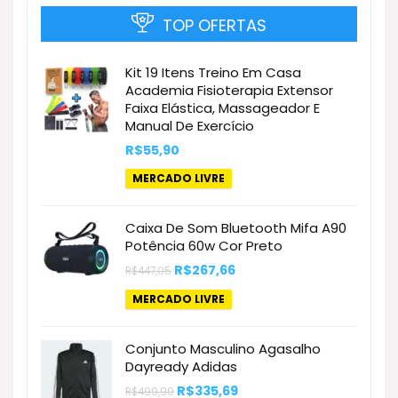
TOP OFERTAS
Kit 19 Itens Treino Em Casa
Academia Fisioterapia Extensor
Faixa Elástica, Massageador E
Manual De Exercício
R$
55,90
MERCADO LIVRE
Caixa De Som Bluetooth Mifa A90
Potência 60w Cor Preto
O
O
R$
267,66
R$
447,05
preço
preço
original
atual
MERCADO LIVRE
era:
é:
R$447,05.
R$267,66.
Conjunto Masculino Agasalho
Dayready Adidas
O
O
R$
335,69
R$
499,99