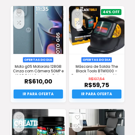
44%
OFERTAS DO DIA
OFERTAS DO DIA
Moto g05 Motorola 128GB
Máscara de Solda The
Cinza com Câmera 50MP e
Black Tools BTM1000 –
12GB RAM Original – Frete
Escurecimento Automático
R$
107,54
R$
610,00
Grátis
– Frete Grátis
R$
59,75
O
preço
O
original
preço
era:
atual
R$107,54.
é:
R$59,75.