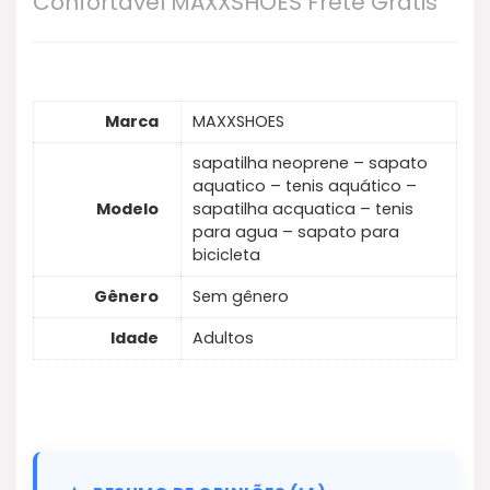
Confortável MAXXSHOES Frete Grátis
borracha para aderência, secagem rápida e
design unissex.
Marca
MAXXSHOES
sapatilha neoprene – sapato
aquatico – tenis aquático –
Modelo
sapatilha acquatica – tenis
para agua – sapato para
bicicleta
Gênero
Sem gênero
Idade
Adultos