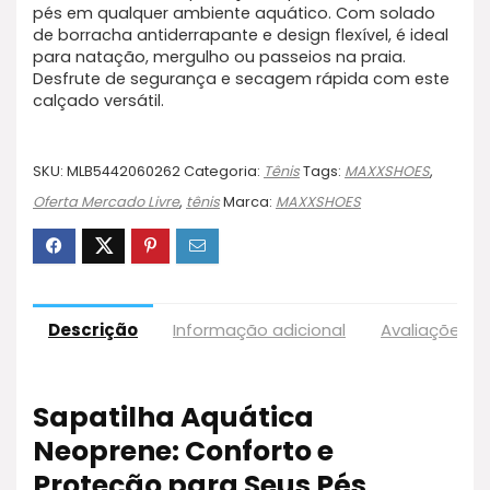
pés em qualquer ambiente aquático. Com solado
de borracha antiderrapante e design flexível, é ideal
para natação, mergulho ou passeios na praia.
Desfrute de segurança e secagem rápida com este
calçado versátil.
SKU:
MLB5442060262
Categoria:
Tênis
Tags:
MAXXSHOES
,
Oferta Mercado Livre
,
tênis
Marca:
MAXXSHOES
Descrição
Informação adicional
Avaliações (1
Sapatilha Aquática
Neoprene: Conforto e
Proteção para Seus Pés