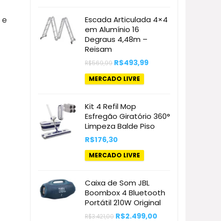
R$145,26.
R$119,38.
 e
Escada Articulada 4×4
em Alumínio 16
Degraus 4,48m –
Reisam
O
O
R$
493,99
R$
569,99
preço
preço
original
atual
MERCADO LIVRE
era:
é:
R$569,99.
R$493,99.
Kit 4 Refil Mop
Esfregão Giratório 360°
Limpeza Balde Piso
R$
176,30
MERCADO LIVRE
Caixa de Som JBL
Boombox 4 Bluetooth
Portátil 210W Original
O
O
R$
2.499,00
R$
3.421,00