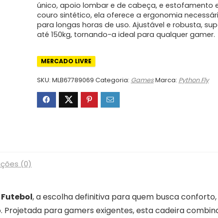
único, apoio lombar e de cabeça, e estofamento
couro sintético, ela oferece a ergonomia necessár
para longas horas de uso. Ajustável e robusta, su
até 150kg, tornando-a ideal para qualquer gamer.
MERCADO LIVRE
SKU:
MLB67789069
Categoria:
Games
Marca:
Python Fly
ações (0)
 Futebol
, a escolha definitiva para quem busca conforto,
o. Projetada para gamers exigentes, esta cadeira combin