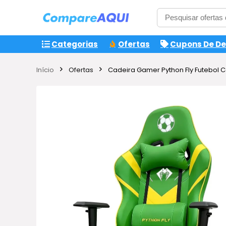
Categorias
Ofertas
Cupons De D
Início
Ofertas
Cadeira Gamer Python Fly Futebol 