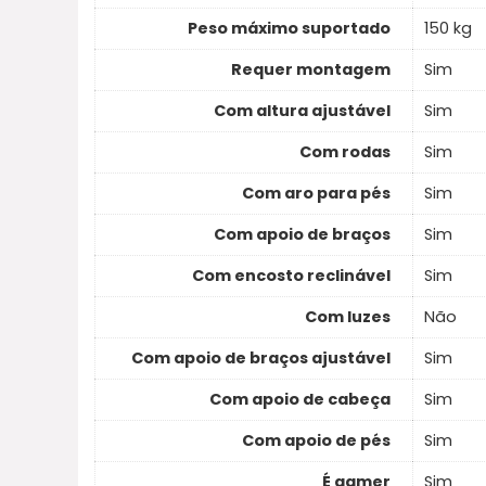
Peso máximo suportado
150 kg
Requer montagem
Sim
Com altura ajustável
Sim
Com rodas
Sim
Com aro para pés
Sim
Com apoio de braços
Sim
Com encosto reclinável
Sim
Com luzes
Não
Com apoio de braços ajustável
Sim
Com apoio de cabeça
Sim
Com apoio de pés
Sim
É gamer
Sim