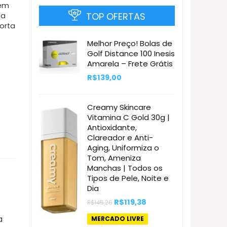
 em
TOP OFERTAS
ia
porta
Melhor Preço! Bolas de
Golf Distance 100 Inesis
Amarela – Frete Grátis
R$
139,00
Creamy Skincare
Vitamina C Gold 30g |
Antioxidante,
Clareador e Anti-
Aging, Uniformiza o
Tom, Ameniza
Manchas | Todos os
Tipos de Pele, Noite e
Dia
O
O
R$
119,38
R$
145,26
preço
preço
original
atual
a
MERCADO LIVRE
era:
é: