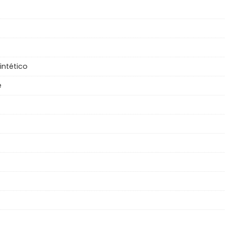
intético
e