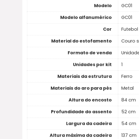
Modelo
GC01
Modelo alfanumérico
GC01
Cor
Futebol
Material do estofamento
Couro s
Formato de venda
Unidad
Unidades por kit
1
Materiais da estrutura
Ferro
Materiais do aro para pés
Metal
Altura do encosto
84 cm
Profundidade do assento
52 cm
Largura da cadeira
54 cm
Altura máxima da cadeira
137 cm