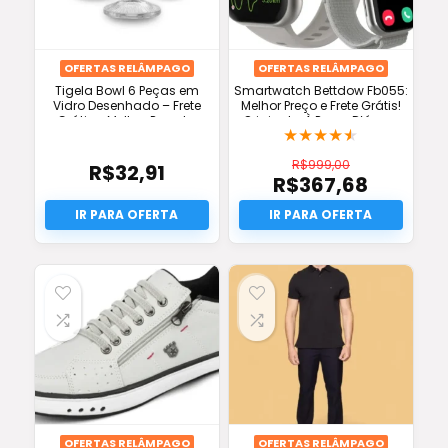
OFERTAS RELÂMPAGO
OFERTAS RELÂMPAGO
Tigela Bowl 6 Peças em
Smartwatch Bettdow Fb055:
Vidro Desenhado – Frete
Melhor Preço e Frete Grátis!
Grátis e Melhor Preço! –
Original e À Prova D’água
★
★
★
★
★
Suas Compras Shop
R$
999,00
R$
32,91
R$
367,68
O
preço
O
original
preço
era:
atual
R$999,00.
é:
R$367,68.
OFERTAS RELÂMPAGO
OFERTAS RELÂMPAGO