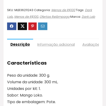
SKU:
MLB36211243
Categoria:
Menos de R$100
Tags:
Dark
Lab
,
Menos de R$100
,
Ofertas Relâmpago
Marca:
Dark Lab
Descrição
Informação adicional
Avaliações (
Características
Peso da unidade: 300 g.
Volume da unidade: 300 mL.
Unidades por kit: 1.
Sabor: Mango Loko.
Tipo de embalagem: Pote.