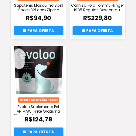
Sapatênis Masculino Spell
Camisa Polo Tommy Hilfiger
Shoes 321 com Zíper e
1985 Regular: Desconto +
Conforto: Frete Grátis e
Frete Grátis!
R$
94,90
R$
229,80
Oferta!
OFERTAS RELÂMPAGO
Evoloo Suplemento Pet
ANIMAW: Frete Grátis na
Oferta! Saúde e Imunidade
R$
124,78
para Cães e Gatos!