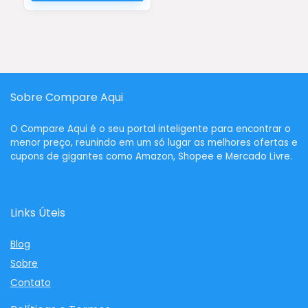
Sobre Compare Aqui
O
Compare Aqui
é o seu portal inteligente para encontrar o
menor preço, reunindo em um só lugar as melhores ofertas e
cupons de gigantes como Amazon, Shopee e Mercado Livre.
Links Úteis
Blog
Sobre
Contato