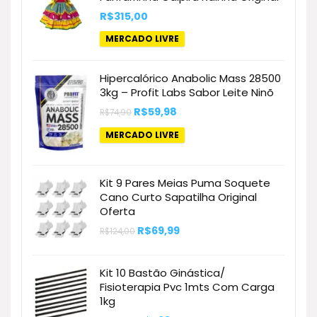
R$
315,00
MERCADO LIVRE
Hipercalórico Anabolic Mass 28500
3kg – Profit Labs Sabor Leite Ninõ
O
O
R$
59,98
R$
74,90
preço
preço
original
atual
MERCADO LIVRE
era:
é:
R$74,90.
R$59,98.
Kit 9 Pares Meias Puma Soquete
Cano Curto Sapatilha Original
Oferta
O
O
R$
69,99
R$
124,00
preço
preço
original
atual
era:
é:
Kit 10 Bastão Ginástica/
R$124,00.
R$69,99.
Fisioterapia Pvc 1mts Com Carga
1kg