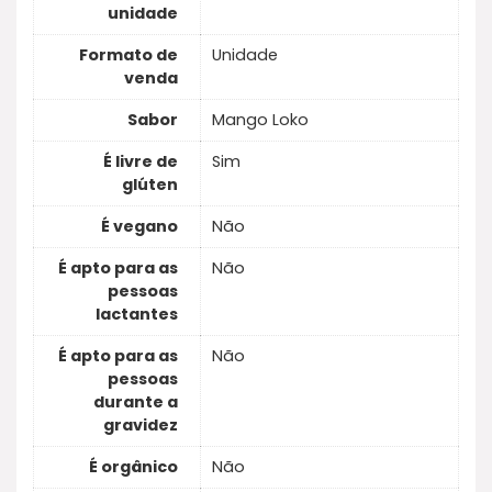
unidade
Formato de
Unidade
venda
Sabor
Mango Loko
É livre de
Sim
glúten
É vegano
Não
É apto para as
Não
pessoas
lactantes
É apto para as
Não
pessoas
durante a
gravidez
É orgânico
Não