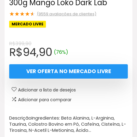
300g Mango Loko Dark Lab
★
★
★
★
★
(
9559
avaliações de clientes)
MERCADO LIVRE
R$
399,90
O
O
R$
94,90
(76%)
preço
preço
original
atual
VER OFERTA NO MERCADO LIVRE
era:
é:
R$399,90.
R$94,90.
Adicionar a lista de desejos
Adicionar para comparar
DescriçãoIngredientes: Beta Alanina, L-Arginina,
Taurina, Colostro Bovino em Pó, Cafeína, Cisteína, L-
Tirosina, N-Acetil L-Metionina, Ácido…