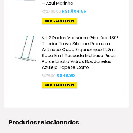
– Azul Marinho
O
O
R$
1.804,55
R$
2.499,00
preço
preço
original
atual
MERCADO LIVRE
era:
é:
R$2.499,00.
R$1.804,55.
Kit 2 Rodos Vassoura Giratório 180°
Tender Trove Silicone Premium
Antirisco Cabo Ergonômico 1,22m
Seca Em 1 Passada Multiuso Pisos
Porcelanato Vidros Box Janelas
Azulejo Tapete Carro
O
O
R$
49,90
R$
78,90
preço
preço
original
atual
MERCADO LIVRE
era:
é:
R$78,90.
R$49,90.
Produtos relacionados