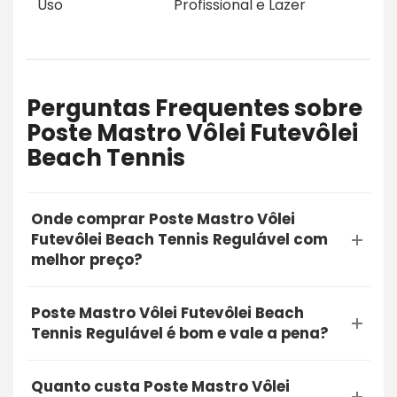
Uso
Profissional e Lazer
Perguntas Frequentes sobre
Poste Mastro Vôlei Futevôlei
Beach Tennis
Onde comprar Poste Mastro Vôlei
Futevôlei Beach Tennis Regulável com
melhor preço?
A opção mais segura e recomendada para
Poste Mastro Vôlei Futevôlei Beach
comprar o Poste Mastro Vôlei Futevôlei Beach
Tennis Regulável é bom e vale a pena?
Tennis Regulável é através do Mercado Livre.
Sim, a Poste Mastro Vôlei Futevôlei Beach
Utilizando o nosso link de oferta, você garante a
Quanto custa Poste Mastro Vôlei