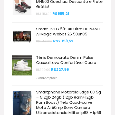
MH500 Quechua: Desconto e Frete
Grátis!
O
O
R$
995,21
R$
1.453,90
preço
preço
original
atual
era:
é:
Smart Tv LG 50” 4K Ultra HD NANO
R$1.453,90.
R$995,21.
AI Magic Webos 26 50un85
O
O
R$
2.159,52
R$
3.449,00
preço
preço
original
atual
era:
é:
R$3.449,00.
R$2.159,52.
Tênis Democrata Denim Pulse
Casual Leve Confortável Couro
O
O
R$
227,99
R$
399,99
preço
preço
original
atual
CenterSport
era:
é:
R$399,99.
R$227,99.
Smartphone Motorola Edge 60 5g
– 512gb 24gb (12gb Ram+12gb
Ram Boost) Tela Quad-curve
Moto Ai 50mp Sony Camera
Ultrarresistencia Militar Ip68 + Ip69