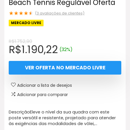
Beach Tennis Regulável Oferta
★
★
★
★
★
(
3
avaliações de clientes)
MERCADO LIVRE
R$
1.752,90
O
O
R$
1.190,22
(32%)
preço
preço
original
atual
VER OFERTA NO MERCADO LIVRE
era:
é:
R$1.752,90.
R$1.190,22.
Adicionar a lista de desejos
Adicionar para comparar
DescriçãoEleve o nível da sua quadra com este
poste versátil e resistente, projetado para atender
às exigências das modalidades de vôlei,…