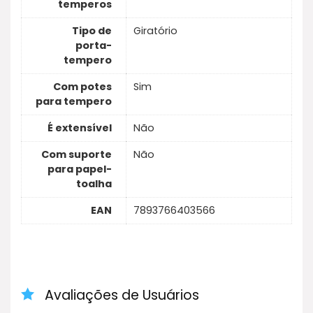
temperos
Tipo de
Giratório
porta-
tempero
Com potes
Sim
para tempero
É extensível
Não
Com suporte
Não
para papel-
toalha
EAN
7893766403566
Avaliações de Usuários