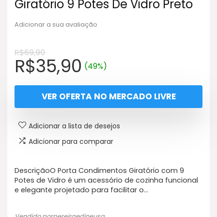
Giratório 9 Potes De Vidro Preto
Adicionar a sua avaliação
R$
69,90
O
O
R$
35,90
(49%)
preço
preço
original
atual
VER OFERTA NO MERCADO LIVRE
era:
é:
R$69,90.
R$35,90.
Adicionar a lista de desejos
Adicionar para comparar
DescriçãoO Porta Condimentos Giratório com 9
Potes de Vidro é um acessório de cozinha funcional
e elegante projetado para facilitar o…
Vendido porpereiraedineusa