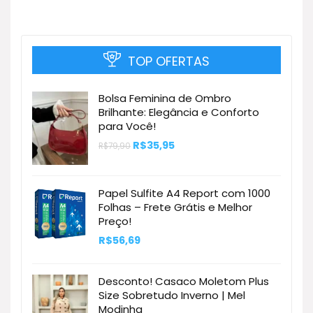
TOP OFERTAS
Bolsa Feminina de Ombro
Brilhante: Elegância e Conforto
para Você!
O
O
R$
35,95
R$
79,90
preço
preço
original
atual
era:
é:
R$79,90.
R$35,95.
Papel Sulfite A4 Report com 1000
Folhas – Frete Grátis e Melhor
Preço!
R$
56,69
Desconto! Casaco Moletom Plus
Size Sobretudo Inverno | Mel
Modinha