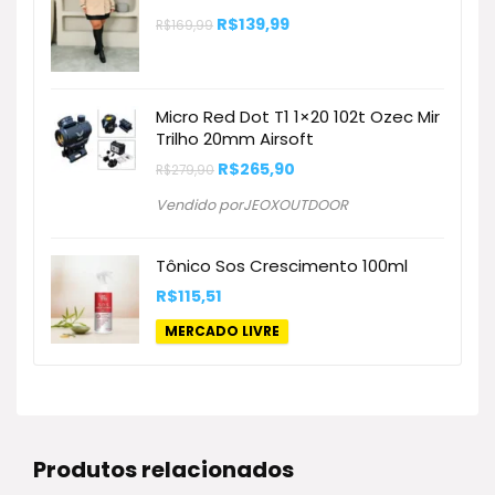
O
O
R$
139,99
R$
169,99
preço
preço
original
atual
era:
é:
R$169,99.
R$139,99.
Micro Red Dot T1 1×20 102t Ozec Mir
Trilho 20mm Airsoft
O
O
R$
265,90
R$
279,90
preço
preço
original
atual
Vendido porJEOXOUTDOOR
era:
é:
R$279,90.
R$265,90.
Tônico Sos Crescimento 100ml
R$
115,51
MERCADO LIVRE
Produtos relacionados