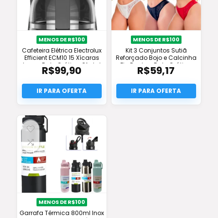
MENOS DE R$100
MENOS DE R$100
Cafeteira Elétrica Electrolux
Kit 3 Conjuntos Sutiã
Efficient ECM10 15 Xícaras
Reforçado Bojo e Calcinha
Inox – Frete Grátis e Oferta!
Fio Duplo – Frete Grátis e
R$
99,90
R$
59,17
Oferta!
MENOS DE R$100
Garrafa Térmica 800ml Inox