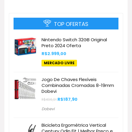
TOP OFERTAS
Nintendo Switch 32GB Original
Preto 2024 Oferta
R$
2.999,00
MERCADO LIVRE
Jogo De Chaves Flexíveis
Combinadas Cromadas 8-19mm
Dobevi
O
O
R$
187,90
R$
496,91
preço
preço
original
atual
Dobevi
era:
é:
R$496,91.
R$187,90.
Bicicleta Ergométrica Vertical
Century Odin Fit | Melhor Preço e