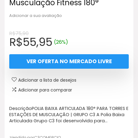
Musculação Fitness 180°
Adicionar a sua avaliação
R$
75,90
O
O
R$
55,95
(26%)
preço
preço
original
atual
VER OFERTA NO MERCADO LIVRE
era:
é:
R$75,90.
R$55,95.
Adicionar a lista de desejos
Adicionar para comparar
DescriçãoPOLIA BAIXA ARTICULADA 180° PARA TORRES E
ESTAÇÕES DE MUSCULAÇÃO | GRUPO C3 A Polia Baixa
Articulada Grupo C3 foi desenvolvida para…
Vendido porC3COMERCIO