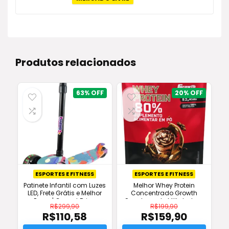
Produtos relacionados
63%
20%
ESPORTES E FITNESS
ESPORTES E FITNESS
Patinete Infantil com Luzes
Melhor Whey Protein
LED, Frete Grátis e Melhor
Concentrado Growth
Preço | Conect Brinq
Supplements Milkshake –
R$
299,90
R$
199,90
Original
R$
110,58
R$
159,90
O
O
preço
O
preço
O