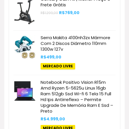
Frete Grátis
O
O
R$
769,00
R$
1.299,00
preço
preço
original
atual
era:
é:
R$1.299,00.
R$769,00.
Serra Makita 4100nh3zx Mármore
Com 2 Discos Diámetro 110mm
1300w 127v
R$
499,00
MERCADO LIVRE
Notebook Positivo Vision R15m
Amd Ryzen 5-5625u Linux 16gb
Ram 512gb Ssd Wi-fi 6 Tela 15 Full
Hd Ips Antirreflexo – Permite
Upgrade De Memória Ram E Ssd –
Preto
R$
4.999,00
MERCADO LIVRE