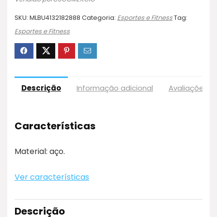
SKU:
MLBU4132182888
Categoria:
Esportes e Fitness
Tag:
Esportes e Fitness
Descrição
Informação adicional
Avaliações (
Características
Material: aço.
Ver características
Descrição