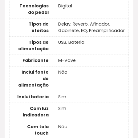
Tecnologias
Digital
do pedal
Tipos de
Delay, Reverb, Afinador,
efeitos
Gabinete, EQ, Preamplificador
Tipos de
USB, Bateria
alimentação
Fabricante
M-Vave
Inclui fonte
Não
de
alimentação
Inclui bateria
Sim
Com luz
Sim
indicadora
Com tela
Não
touch