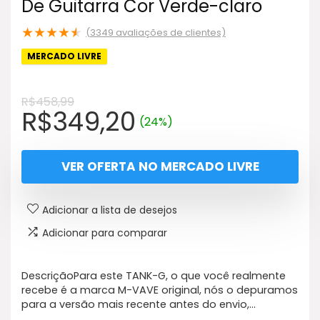
De Guitarra Cor Verde-claro
★
★
★
★
★
(
3349
avaliações de clientes)
MERCADO LIVRE
R$
458,99
O
O
R$
349,20
(24%)
preço
preço
original
atual
VER OFERTA NO MERCADO LIVRE
era:
é:
R$458,99.
R$349,20.
Adicionar a lista de desejos
Adicionar para comparar
DescriçãoPara este TANK-G, o que você realmente
recebe é a marca M-VAVE original, nós o depuramos
para a versão mais recente antes do envio,…