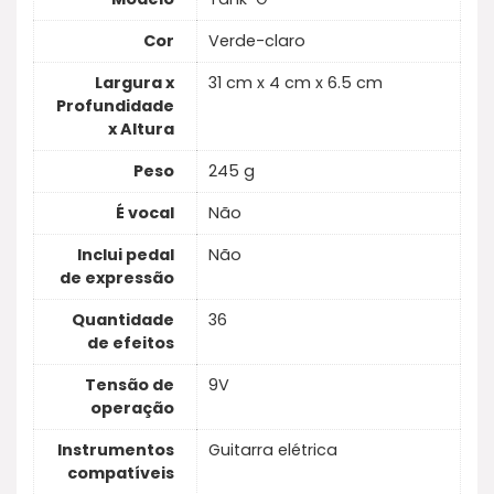
Cor
Verde-claro
Largura x
31 cm x 4 cm x 6.5 cm
Profundidade
x Altura
Peso
245 g
É vocal
Não
Inclui pedal
Não
de expressão
Quantidade
36
de efeitos
Tensão de
9V
operação
Instrumentos
Guitarra elétrica
compatíveis