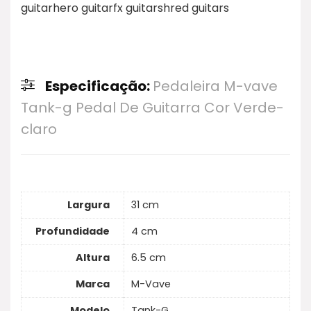
guitarhero guitarfx guitarshred guitars
Especificação:
Pedaleira M-vave
Tank-g Pedal De Guitarra Cor Verde-
claro
Largura
31 cm
Profundidade
4 cm
Altura
6.5 cm
Marca
M-Vave
Modelo
Tank-G