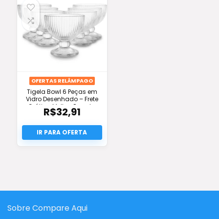
OFERTAS RELÂMPAGO
Tigela Bowl 6 Peças em
Vidro Desenhado – Frete
Grátis e Melhor Preço! –
R$
32,91
Suas Compras Shop
Sobre Compare Aqui