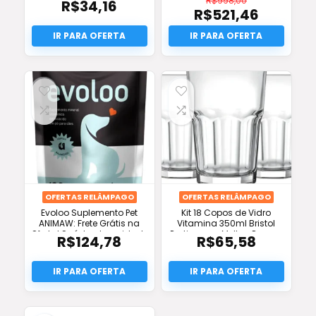
R$
998,00
R$
34,16
Grátis)
Grátis!
R$
521,46
O
preço
O
original
preço
era:
atual
R$998,00.
é:
R$521,46.
OFERTAS RELÂMPAGO
OFERTAS RELÂMPAGO
Evoloo Suplemento Pet
Kit 18 Copos de Vidro
ANIMAW: Frete Grátis na
Vitamina 350ml Bristol
Oferta! Saúde e Imunidade
Praticasa – Melhor Preço e
R$
124,78
R$
65,58
para Cães e Gatos!
Frete Grátis