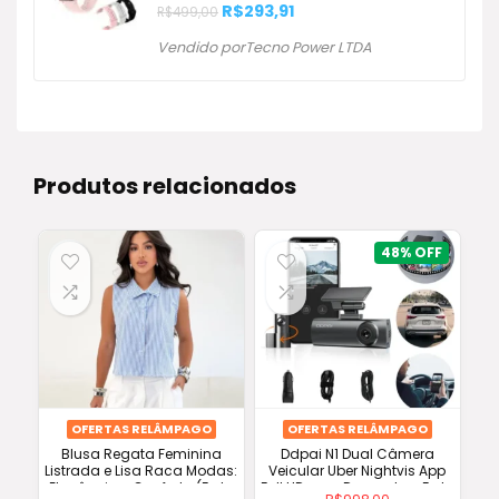
O
O
R$
293,91
R$
499,00
preço
preço
original
atual
Vendido porTecno Power LTDA
era:
é:
R$499,00.
R$293,91.
Produtos relacionados
48%
OFERTAS RELÂMPAGO
OFERTAS RELÂMPAGO
Blusa Regata Feminina
Ddpai N1 Dual Câmera
Listrada e Lisa Raca Modas:
Veicular Uber Nightvis App
Elegância e Conforto (Frete
Full HD com Desconto e Frete