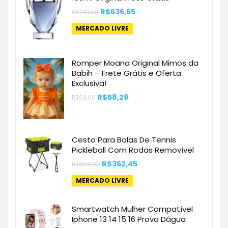
O
O
R$
636,65
R$
749,00
preço
preço
original
atual
MERCADO LIVRE
era:
é:
R$749,00.
R$636,65.
Romper Moana Original Mimos da
Babih – Frete Grátis e Oferta
Exclusiva!
O
O
R$
58,29
R$
63,90
preço
preço
original
atual
era:
é:
R$63,90.
R$58,29.
Cesto Para Bolas De Tennis
Pickleball Com Rodas Removível
O
O
R$
362,45
R$
659,00
preço
preço
original
atual
MERCADO LIVRE
era:
é:
R$659,00.
R$362,45.
Smartwatch Mulher Compatível
Iphone 13 14 15 16 Prova Dágua