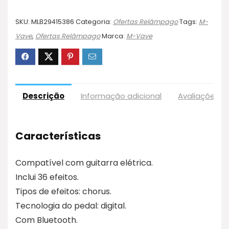
SKU:
MLB29415386
Categoria:
Ofertas Relâmpago
Tags:
M-
Vave
,
Ofertas Relâmpago
Marca:
M-Vave
Descrição
Informação adicional
Avaliações (
Características
Compatível com guitarra elétrica.
Inclui 36 efeitos.
Tipos de efeitos: chorus.
Tecnologia do pedal: digital.
Com Bluetooth.