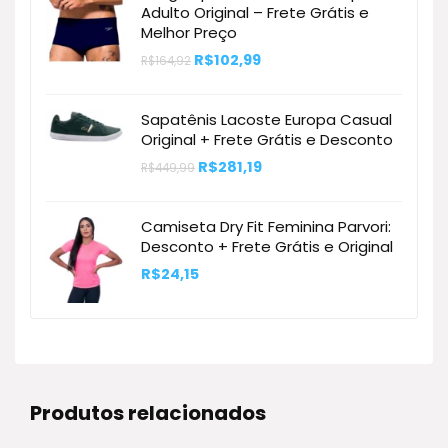
Adulto Original – Frete Grátis e
Melhor Preço
O
O
R$
102,99
R$
164,92
preço
preço
original
atual
era:
é:
Sapatênis Lacoste Europa Casual
R$164,92.
R$102,99.
Original + Frete Grátis e Desconto
O
O
R$
281,19
R$
449,99
preço
preço
original
atual
era:
é:
Camiseta Dry Fit Feminina Parvori:
R$449,99.
R$281,19.
Desconto + Frete Grátis e Original
R$
24,15
Produtos relacionados