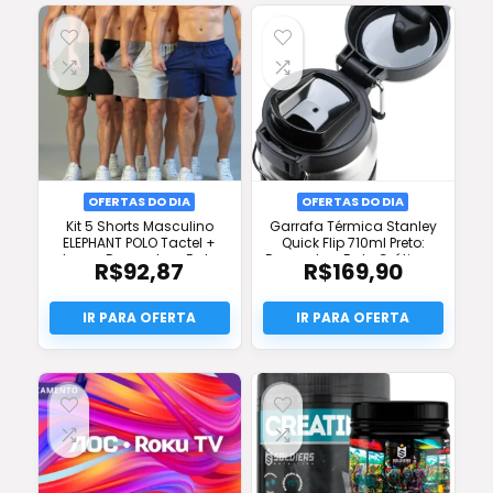
OFERTAS DO DIA
OFERTAS DO DIA
Kit 5 Shorts Masculino
Garrafa Térmica Stanley
ELEPHANT POLO Tactel +
Quick Flip 710ml Preto:
Lycra: Desconto + Frete
Desconto e Frete Grátis na
R$
92,87
R$
169,90
Grátis + Promoção
Oferta!