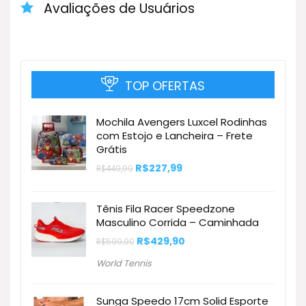
seguintes características principais: Tipo de
Avaliações de Usuários
Patins Quad (4 Rodas), Tamanho Ajustável,
Rodinhas com LED, e acompanha Kit de
Proteção (Joelheiras, Cotoveleiras, Luvas).
TOP OFERTAS
Mochila Avengers Luxcel Rodinhas
com Estojo e Lancheira – Frete
Grátis
O
O
R$
227,99
R$
449,99
preço
preço
original
atual
era:
é:
Tênis Fila Racer Speedzone
R$449,99.
R$227,99.
Masculino Corrida – Caminhada
O
O
R$
429,90
R$
599,90
preço
preço
original
atual
World Tennis
era:
é:
R$599,90.
R$429,90.
Sunga Speedo 17cm Solid Esporte