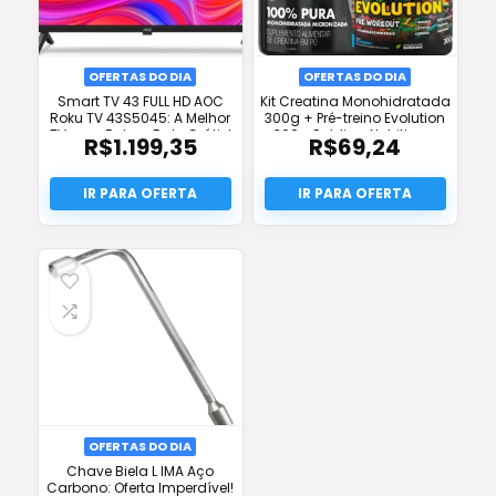
OFERTAS DO DIA
OFERTAS DO DIA
Smart TV 43 FULL HD AOC
Kit Creatina Monohidratada
Roku TV 43S5045: A Melhor
300g + Pré-treino Evolution
TV com Roku e Frete Grátis!
300g Soldiers Nutrition –
R$
1.199,35
R$
69,24
Desconto e Frete Grátis
OFERTAS DO DIA
Chave Biela L IMA Aço
Carbono: Oferta Imperdível!