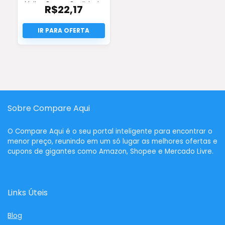
Melhor Preço e Qualidade
R$
22,17
Sobre Compare Aqui
O
Compare Aqui
é o seu portal inteligente para encontrar o
menor preço, reunindo em um só lugar as melhores ofertas e
cupons de gigantes como Amazon, Shopee e Mercado Livre.
Links Úteis
Blog