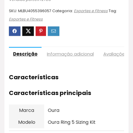
SKU:
MLBU4055396057
Categoria:
Esportes e Fitness
Tag:
Esportes e Fitness
Descrição
Informação adicional
Avaliações (
Características
Características principais
Marca
Oura
Modelo
Oura Ring 5 Sizing Kit