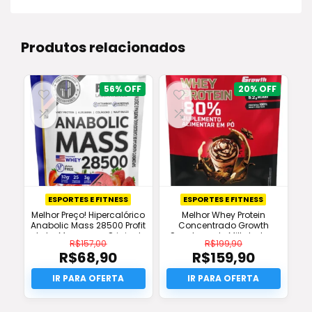
Produtos relacionados
56%
20%
ESPORTES E FITNESS
ESPORTES E FITNESS
Melhor Preço! Hipercalórico
Melhor Whey Protein
Anabolic Mass 28500 Profit
Concentrado Growth
Labs Morango – Original
Supplements Milkshake –
R$
157,00
R$
199,90
Original
R$
68,90
R$
159,90
O
O
preço
O
preço
O
original
preço
original
preço
era:
atual
era:
atual