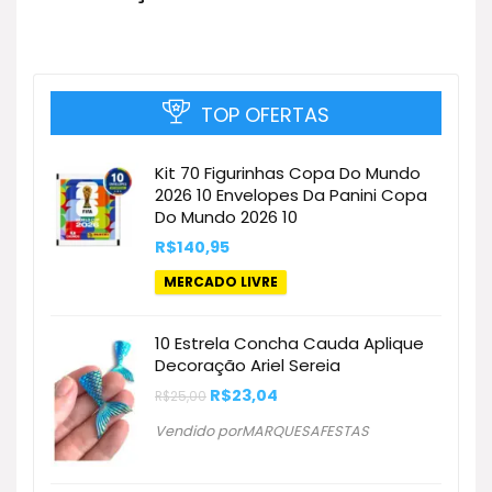
TOP OFERTAS
Kit 70 Figurinhas Copa Do Mundo
2026 10 Envelopes Da Panini Copa
Do Mundo 2026 10
R$
140,95
MERCADO LIVRE
10 Estrela Concha Cauda Aplique
Decoração Ariel Sereia
O
O
R$
23,04
R$
25,00
preço
preço
original
atual
Vendido porMARQUESAFESTAS
era:
é:
R$25,00.
R$23,04.