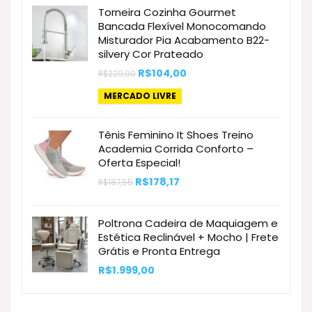
Torneira Cozinha Gourmet
Bancada Flexível Monocomando
Misturador Pia Acabamento B22-
silvery Cor Prateado
O
O
R$
104,00
R$
229,00
preço
preço
original
atual
MERCADO LIVRE
era:
é:
R$229,00.
R$104,00.
Tênis Feminino It Shoes Treino
Academia Corrida Conforto –
Oferta Especial!
O
O
R$
178,17
R$
187,55
preço
preço
original
atual
era:
é:
Poltrona Cadeira de Maquiagem e
R$187,55.
R$178,17.
Estética Reclinável + Mocho | Frete
Grátis e Pronta Entrega
R$
1.999,00