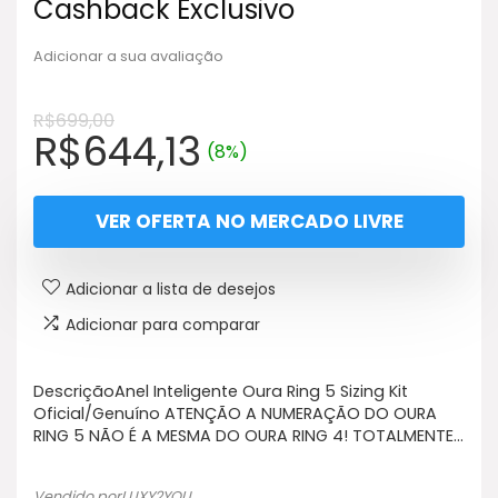
Cashback Exclusivo
Adicionar a sua avaliação
R$
699,00
O
O
R$
644,13
(8%)
preço
preço
original
atual
VER OFERTA NO MERCADO LIVRE
era:
é:
R$699,00.
R$644,13.
Adicionar a lista de desejos
Adicionar para comparar
DescriçãoAnel Inteligente Oura Ring 5 Sizing Kit
Oficial/Genuíno ATENÇÃO A NUMERAÇÃO DO OURA
RING 5 NÃO É A MESMA DO OURA RING 4! TOTALMENTE…
Vendido porLUXY2YOU