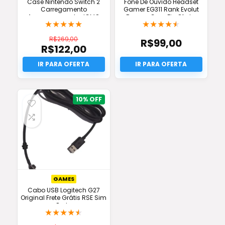
Case Nintendo Switch 2
Fone De Ouvido Headset
Carregamento
Gamer EG311 Rank Evolut
Armazenamento JCMO
Branco Com Fio Oferta
★
★
★
★
★
★
★
★
★
★
Original
R$
269,00
R$
99,00
R$
122,00
O
preço
O
original
preço
era:
atual
R$269,00.
é:
R$122,00.
10%
GAMES
Cabo USB Logitech G27
Original Frete Grátis RSE Sim
Parts
★
★
★
★
★