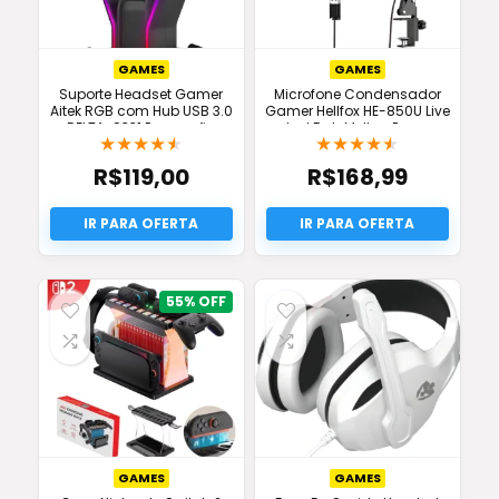
GAMES
GAMES
Suporte Headset Gamer
Microfone Condensador
Aitek RGB com Hub USB 3.0
Gamer Hellfox HE-850U Live
DELTA-S331 Promoção
Led Rgb Melhor Preço
★
★
★
★
★
★
★
★
★
★
R$
119,00
R$
168,99
55%
GAMES
GAMES