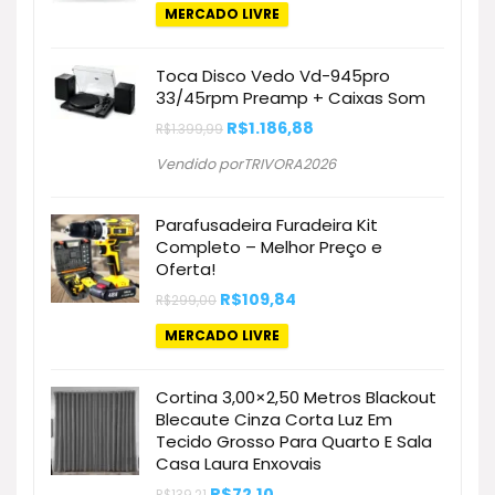
original
atual
MERCADO LIVRE
era:
é:
R$1.100,00.
R$518,28.
Toca Disco Vedo Vd-945pro
33/45rpm Preamp + Caixas Som
O
O
R$
1.186,88
R$
1.399,99
preço
preço
original
atual
Vendido porTRIVORA2026
era:
é:
R$1.399,99.
R$1.186,88.
Parafusadeira Furadeira Kit
Completo – Melhor Preço e
Oferta!
O
O
R$
109,84
R$
299,00
preço
preço
original
atual
MERCADO LIVRE
era:
é:
R$299,00.
R$109,84.
Cortina 3,00×2,50 Metros Blackout
Blecaute Cinza Corta Luz Em
Tecido Grosso Para Quarto E Sala
Casa Laura Enxovais
O
O
R$
72,10