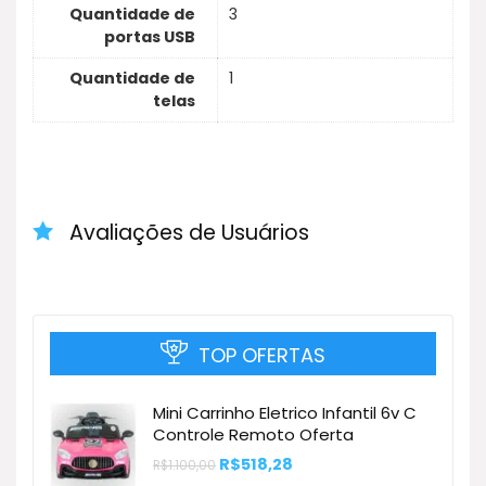
Quantidade de
3
portas USB
Quantidade de
1
telas
Avaliações de Usuários
TOP OFERTAS
Mini Carrinho Eletrico Infantil 6v C
Controle Remoto Oferta
O
O
R$
518,28
R$
1.100,00
preço
preço