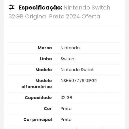
seguintes características principais: Híbrido,
conferir o preço e desconto.
Especificação:
Nintendo Switch
joga na TV e portátil; Inclui Super Mario Bros.
32GB Original Preto 2024 Oferta
Wonder; Dois controles sem fio; Bateria de
longa duração até 9h.
Marca
Nintendo
Linha
Switch
Modelo
Nintendo Switch
Modelo
NSHA07776101FGR
alfanumérico
Capacidade
32 GB
Cor
Preto
Cor principal
Preto