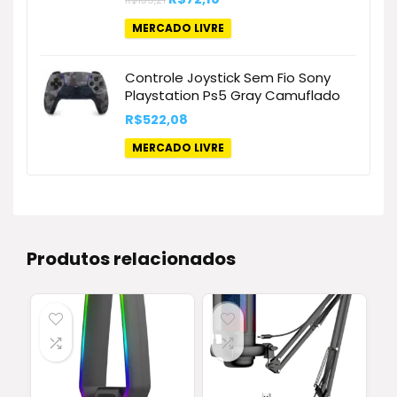
R$
139,21
preço
preço
original
atual
MERCADO LIVRE
era:
é:
R$139,21.
R$72,10.
Controle Joystick Sem Fio Sony
Playstation Ps5 Gray Camuflado
R$
522,08
MERCADO LIVRE
Produtos relacionados