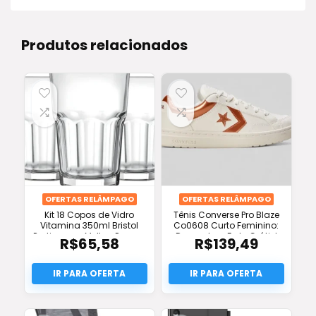
Produtos relacionados
OFERTAS RELÂMPAGO
OFERTAS RELÂMPAGO
Kit 18 Copos de Vidro
Tênis Converse Pro Blaze
Vitamina 350ml Bristol
Co0608 Curto Feminino:
Praticasa – Melhor Preço e
Desconto + Frete Grátis!
R$
65,58
R$
139,49
Frete Grátis