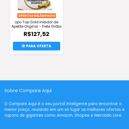
OFERTAS RELÂMPAGO
Lipo Top Gold Inibidor de
Apetite Original – Frete Grátis
e Pronta Entrega
R$
127,52
Sobre Compare Aqui
O
Compare Aqui
é o seu portal inteligente para encontrar o
menor preço, reunindo em um só lugar as melhores ofertas e
cupons de gigantes como Amazon, Shopee e Mercado Livre.