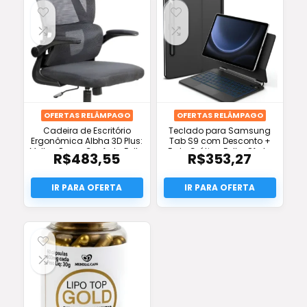
OFERTAS RELÂMPAGO
OFERTAS RELÂMPAGO
Cadeira de Escritório
Teclado para Samsung
Ergonômica Albha 3D Plus:
Tab S9 com Desconto +
Melhor Preço, Conforto Full e
Frete Grátis e Full – Oferta
R$
483,55
R$
353,27
Frete Grátis!
Imperdível!