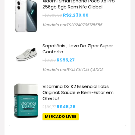
Xiaomi Smartphone Poco X8 Pro
256gb 8gb Ram Nfc Global
O
O
R$
2.230,00
R$
3.600,00
preço
preço
original
atual
Vendido porTS20240705125555
era:
é:
R$3.600,00.
R$2.230,00.
Sapatênis , Leve De Zíper Super
Conforto
O
O
R$
55,27
R$
91,90
preço
preço
original
atual
Vendido porBYJACK CALÇADOS
era:
é:
R$91,90.
R$55,27.
Vitamina D3 K2 Essencial Labs
Original: Saúde e Bem-Estar em
Oferta!
O
O
R$
48,28
R$
89,77
preço
preço
original
atual
MERCADO LIVRE
era:
é:
R$89,77.
R$48,28.