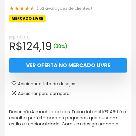
★
★
★
★
★
(
152
avaliações de clientes)
MERCADO LIVRE
R$
199,99
O
O
R$
124,19
(38%)
preço
preço
original
atual
VER OFERTA NO MERCADO LIVRE
era:
é:
R$199,99.
R$124,19.
Adicionar a lista de desejos
Adicionar para comparar
DescriçãoA mochila adidas Treino Infantil KE0460 é a
escolha perfeita para os pequenos que buscam
estilo e funcionalidade. Com um design urbano e…