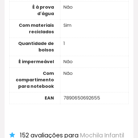
É à prova
Não
d'água
Com materiais
Sim
reciclados
Quantidade de
1
bolsos
É impermeável
Não
Com
Não
compartimento
para notebook
EAN
7890650692655
152 avaliações para
Mochila Infantil