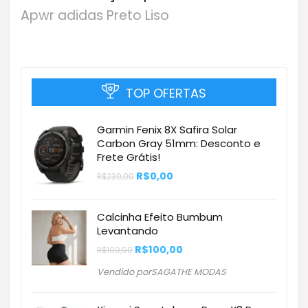
Apwr adidas Preto Liso
TOP OFERTAS
Garmin Fenix 8X Safira Solar
Carbon Gray 51mm: Desconto e
Frete Grátis!
O
O
R$
0,00
R$
239,00
preço
preço
original
atual
era:
é:
Calcinha Efeito Bumbum
R$239,00.
R$0,00.
Levantando
O
O
R$
100,00
R$
109,90
preço
preço
original
atual
Vendido porSAGATHE MODAS
era:
é:
R$109,90.
R$100,00.