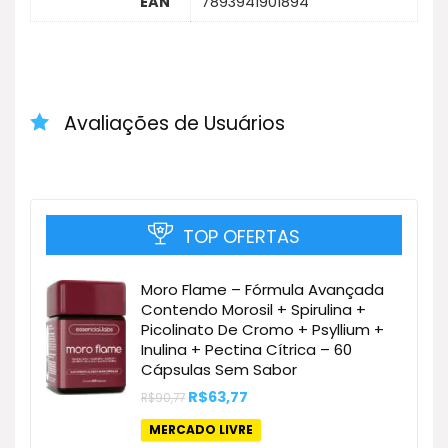
EAN
7893941901894
Avaliações de Usuários
TOP OFERTAS
Moro Flame – Fórmula Avançada
Contendo Morosil + Spirulina +
Picolinato De Cromo + Psyllium +
Inulina + Pectina Cítrica – 60
Cápsulas Sem Sabor
O
O
R$
63,77
R$
90,77
preço
preço
original
atual
MERCADO LIVRE
era:
é: