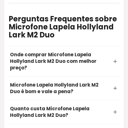
Perguntas Frequentes sobre
Microfone Lapela Hollyland
Lark M2 Duo
Onde comprar Microfone Lapela
Hollyland Lark M2 Duo com melhor
preço?
A opção mais segura e recomendada para
Microfone Lapela Hollyland Lark M2
comprar o Microfone Lapela Hollyland Lark M2
Duo é bom e vale a pena?
Duo é através do Mercado Livre. Utilizando o
Sim, a Microfone Lapela Hollyland Lark M2 Duo é
nosso link de oferta, você garante a qualidade
Quanto custa Microfone Lapela
bom e vale muito a pena. O produto conta com
do produto, entrega rápida e a proteção na sua
Hollyland Lark M2 Duo?
excelentes avaliações de compradores reais,
compra online.