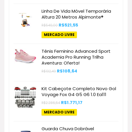
R$90,77.
R$63,77.
Linha De Vida Móvel Temporária
Altura 20 Metros Alpimonte®
O
O
R$
521,55
R$
549,00
preço
preço
original
atual
MERCADO LIVRE
era:
é:
R$549,00.
R$521,55.
Tênis Feminino Advanced Sport
Academia Pro Running Trilha
Aventura: Oferta!
O
O
R$
108,64
R$
132,49
preço
preço
original
atual
era:
é:
Kit Cabeçote Completo Novo Gol
R$132,49.
R$108,64.
Voyage Fox G4 G5 G6 1.0 Ea111
O
O
R$
1.771,17
R$
2.286,54
preço
preço
original
atual
MERCADO LIVRE
era:
é:
R$2.286,54.
R$1.771,17.
Guarda Chuva Dobrável