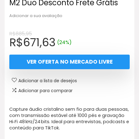
M2 Duo Desconto Frete Grátis
Adicionar a sua avaliação
R$
885,95
O
O
R$
671,63
(24%)
preço
preço
original
atual
VER OFERTA NO MERCADO LIVRE
era:
é:
R$885,95.
R$671,63.
Adicionar a lista de desejos
Adicionar para comparar
Capture áudio cristalino sem fio para duas pessoas,
com transmissão estável até 1000 pés e gravação
Hi‑Fi 48 kHz/24 bits. Ideal para entrevistas, podcasts e
conteúdo para TikTok.