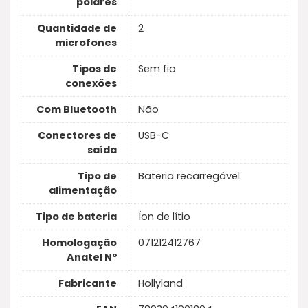
polares
Quantidade de
2
microfones
Tipos de
Sem fio
conexões
Com Bluetooth
Não
Conectores de
USB-C
saída
Tipo de
Bateria recarregável
alimentação
Tipo de bateria
Íon de lítio
Homologação
071212412767
Anatel Nº
Fabricante
Hollyland