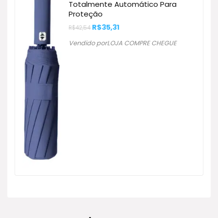
Totalmente Automático Para
Proteção
O
O
R$
35,31
R$
42,54
preço
preço
original
atual
Vendido porLOJA COMPRE CHEGUE
era:
é:
R$42,54.
R$35,31.