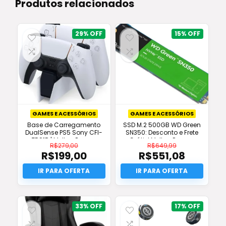
Produtos relacionados
29%
15%
GAMES E ACESSÓRIOS
GAMES E ACESSÓRIOS
Base de Carregamento
SSD M.2 500GB WD Green
DualSense PS5 Sony CFI-
SN350: Desconto e Frete
ZDS1R | Melhor Preço e
Grátis! Melhor Preço e
R$
279,00
R$
649,99
Original
Original!
R$
199,00
R$
551,08
O
O
preço
O
preço
O
original
preço
original
preço
era:
atual
era:
atual
R$279,00.
é:
R$649,99.
é:
R$199,00.
R$551,08.
33%
17%