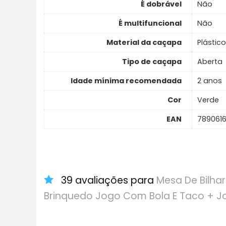
É dobrável
Não
É multifuncional
Não
Material da caçapa
Plástico
Tipo de caçapa
Aberta
Idade mínima recomendada
2 anos
Cor
Verde
EAN
789061
39 avaliações para
Mesa De Bilhar
Brinquedo Jogo Com Bola E Taco + J