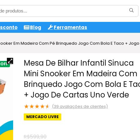
esconto
Blog
Ferramentas
ni Snooker Em Madeira Com Pé Brinquedo Jogo Com Bola E Taco + Jog
Mesa De Bilhar Infantil Sinuca
Mini Snooker Em Madeira Com
Brinquedo Jogo Com Bola E Ta
+ Jogo De Cartas Uno Verde
★
★
★
★
★
(
39
avaliações de clientes)
MERCADO LIVRE
R$
599,90