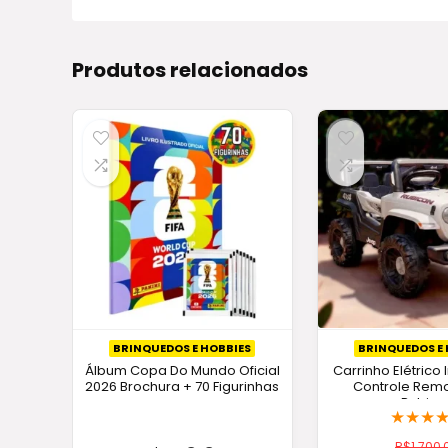
Produtos relacionados
BRINQUEDOS E HOBBIES
BRINQUEDOS E 
Álbum Copa Do Mundo Oficial
Carrinho Elétrico 
2026 Brochura + 70 Figurinhas
Controle Rem
Rubico
★
★
★
R$
1.700,