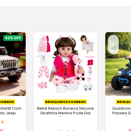
42%
HOBBIES
BRINQUEDOS E HOBBIES
BRINQU
Infantil Com
Bebê Reborn Boneca Silicone
Quadriciclo
oto Jeep
Girafinha Menina Pode Dar
Passeio 
n
Banho
Mus
★
★
00