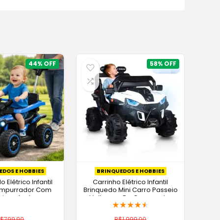
44%
58%
EDOS E HOBBIES
BRINQUEDOS E HOBBIES
 Elétrico Infantil
Carrinho Elétrico Infantil
Empurrador Com
Brinquedo Mini Carro Passeio
icas Azul
Voltagem Do Carregador
★
★
★
★
★
Branco 127/220v
R$
799,90
R$
1.999,00