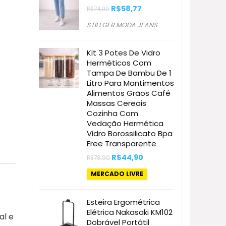
O
O
R$
58,77
R$
74,90
preço
preço
original
atual
STILLGER MODA JEANS
era:
é:
R$74,90.
R$58,77.
Kit 3 Potes De Vidro
Herméticos Com
Tampa De Bambu De 1
Litro Para Mantimentos
Alimentos Grãos Café
Massas Cereais
Cozinha Com
Vedação Hermética
Vidro Borossilicato Bpa
Free Transparente
O
O
R$
44,90
R$
78,90
preço
preço
original
atual
MERCADO LIVRE
era:
é:
R$78,90.
R$44,90.
Esteira Ergométrica
Elétrica Nakasaki KM102
al e
Dobrável Portátil