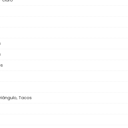
-claro
a
a
os
Triângulo, Tacos