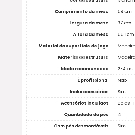
Cor da estrutura
Marrom
Comprimento da mesa
69 cm
Largura da mesa
37 cm
Altura da mesa
65,1 cm
Material da superfície de jogo
Madeir
Material da estrutura
Madeir
Idade recomendada
2-4 an
É profissional
Não
Inclui acessórios
Sim
Acessórios incluídos
Bolas, 
Quantidade de pés
4
Com pés desmontáveis
Sim