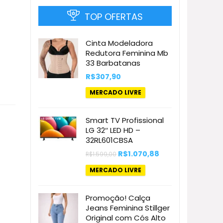
TOP OFERTAS
Cinta Modeladora
Redutora Feminina Mb
33 Barbatanas
R$
307,90
MERCADO LIVRE
Smart TV Profissional
LG 32″ LED HD –
32RL601CBSA
O
O
R$
1.070,88
R$
1.599,00
preço
preço
original
atual
MERCADO LIVRE
era:
é:
R$1.599,00.
R$1.070,88.
Promoção! Calça
Jeans Feminina Stillger
Original com Cós Alto