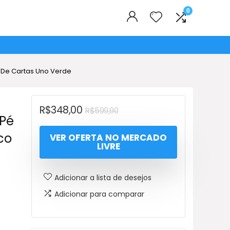
0
o De Cartas Uno Verde
O
O
R$
348,00
R$
599,90
 Pé
preço
preço
co
VER OFERTA NO MERCADO
original
atual
LIVRE
era:
é:
R$599,90.
R$348,00.
Adicionar a lista de desejos
Adicionar para comparar