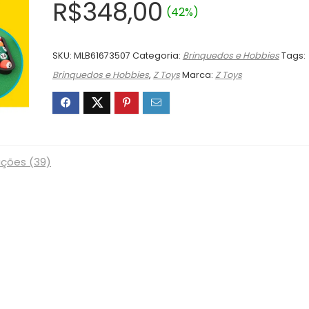
O
O
R$
348,00
(42%)
preço
preço
original
atual
SKU:
MLB61673507
Categoria:
Brinquedos e Hobbies
Tags:
era:
é:
Brinquedos e Hobbies
,
Z Toys
Marca:
Z Toys
R$599,90.
R$348,00.
ações (39)