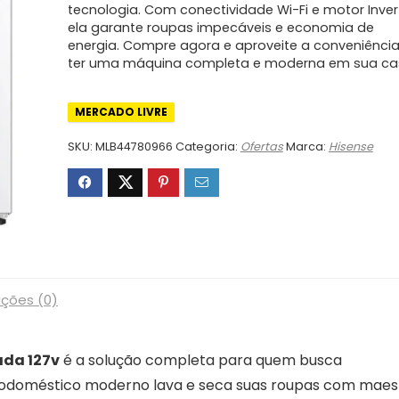
tecnologia. Com conectividade Wi-Fi e motor Invert
ela garante roupas impecáveis e economia de
energia. Compre agora e aproveite a conveniênci
ter uma máquina completa e moderna em sua ca
MERCADO LIVRE
SKU:
MLB44780966
Categoria:
Ofertas
Marca:
Hisense
ações (0)
ada 127v
é a solução completa para quem busca
letrodoméstico moderno lava e seca suas roupas com maest