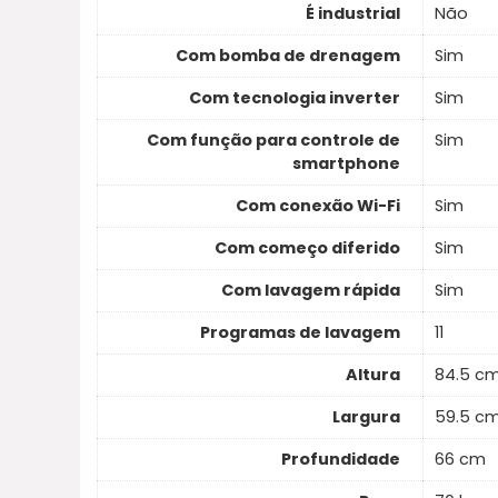
É industrial
Não
Com bomba de drenagem
Sim
Com tecnologia inverter
Sim
Com função para controle de
Sim
smartphone
Com conexão Wi-Fi
Sim
Com começo diferido
Sim
Com lavagem rápida
Sim
Programas de lavagem
11
Altura
84.5 c
Largura
59.5 c
Profundidade
66 cm