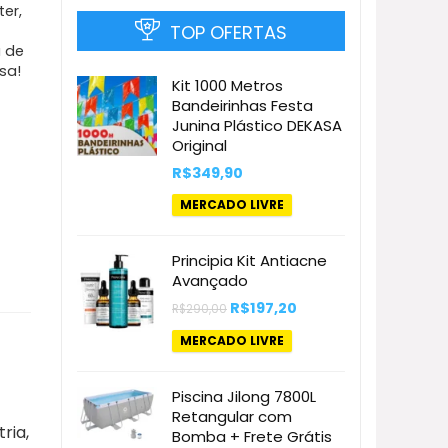
er,
TOP OFERTAS
a de
sa!
Kit 1000 Metros
Bandeirinhas Festa
Junina Plástico DEKASA
Original
R$
349,90
MERCADO LIVRE
Principia Kit Antiacne
Avançado
O
O
R$
197,20
R$
290,00
preço
preço
original
atual
MERCADO LIVRE
era:
é:
R$290,00.
R$197,20.
Piscina Jilong 7800L
Retangular com
ria,
Bomba + Frete Grátis