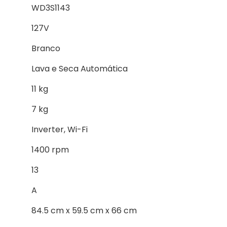
WD3S1143
127V
Branco
Lava e Seca Automática
11 kg
7 kg
Inverter, Wi-Fi
1400 rpm
13
A
84.5 cm x 59.5 cm x 66 cm