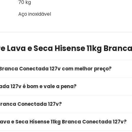
70 kg
Aço inoxidável
e Lava e Seca Hisense 11kg Branc
 Branca Conectada 127v com melhor preço?
mprar o Lava e Seca Hisense 11kg Branca Conectada 127
ada 127v é bom e vale a pena?
link de oferta, você garante a qualidade do produto, entr
ctada 127v é bom e vale muito a pena. O produto conta 
 Branca Conectada 127v?
 unindo alta qualidade e ótimo custo-benefício. É uma
nca Conectada 127v está com uma oferta especial por
 Lava e Seca Hisense 11kg Branca Conectada 127v?
que você clique no botão de "Ver Oferta" para conferir