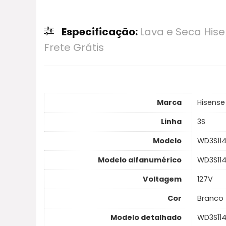
preço e desconto.
O Lava e Seca Hisense 11kg Branca Conectada 
Capacidade de 11kg de lavagem e 7kg de seca
Especificação:
Lava e Seca His
rotação e 13 programas de lavagem. É um apa
Frete Grátis
Marca
Hisense
Linha
3S
Modelo
WD3S11
Modelo alfanumérico
WD3S11
Voltagem
127V
Cor
Branco
Modelo detalhado
WD3S11