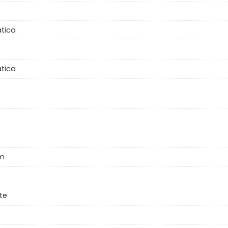
tica
tica
pm
te