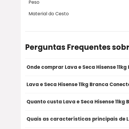
Peso
Material do Cesto
Perguntas Frequentes sobr
Onde comprar Lava e Seca Hisense 11kg
A opção mais segura e recomendada para co
Lava e Seca Hisense 11kg Branca Conect
através do Mercado Livre. Utilizando o nosso 
rápida e a proteção na sua compra online.
Sim, a Lava e Seca Hisense 11kg Branca Cone
Quanto custa Lava e Seca Hisense 11kg
excelentes avaliações de compradores reais,
compra segura que recomendamos.
Atualmente, o Lava e Seca Hisense 11kg Bra
Quais as características principais de
aproximadamente R$ 3.199,00. Recomendamos 