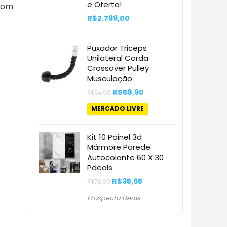
e Oferta!
com
R$
2.799,00
Puxador Triceps
Unilateral Corda
Crossover Pulley
Musculação
O
O
R$
58,90
R$
64,90
preço
preço
original
atual
MERCADO LIVRE
era:
é:
R$64,90.
R$58,90.
Kit 10 Painel 3d
Mármore Parede
Autocolante 60 X 30
Pdeals
O
O
R$
35,65
R$
78,90
preço
preço
original
atual
Prospecta Deals
era:
é:
R$78,90.
R$35,65.