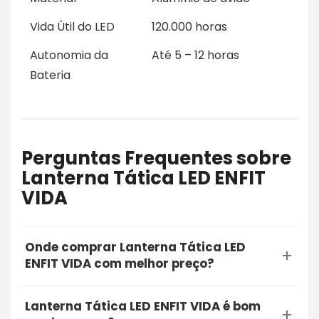
Vida Útil do LED
120.000 horas
Autonomia da
Até 5 – 12 horas
Bateria
Perguntas Frequentes sobre
Lanterna Tática LED ENFIT
VIDA
Onde comprar Lanterna Tática LED
ENFIT VIDA com melhor preço?
A opção mais segura e recomendada para
Lanterna Tática LED ENFIT VIDA é bom
comprar a Lanterna Tática LED ENFIT VIDA é