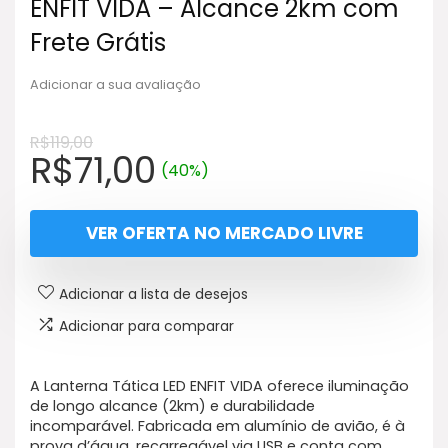
ENFIT VIDA – Alcance 2km com
Frete Grátis
Adicionar a sua avaliação
R$
119,00
O
O
R$
71,00
(40%)
preço
preço
original
atual
VER OFERTA NO MERCADO LIVRE
era:
é:
R$119,00.
R$71,00.
Adicionar a lista de desejos
Adicionar para comparar
A Lanterna Tática LED ENFIT VIDA oferece iluminação
de longo alcance (2km) e durabilidade
incomparável. Fabricada em alumínio de avião, é à
prova d’água, recarregável via USB e conta com