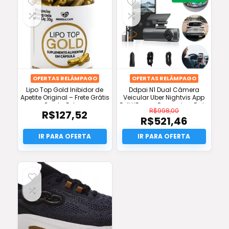
OFERTAS RELÂMPAGO
OFERTAS RELÂMPAGO
Lipo Top Gold Inibidor de
Ddpai N1 Dual Câmera
Apetite Original – Frete Grátis
Veicular Uber Nightvis App
e Pronta Entrega
Full HD com Desconto e Frete
R$
998,00
R$
127,52
Grátis!
R$
521,46
O
preço
O
original
preço
era:
atual
R$998,00.
é:
R$521,46.