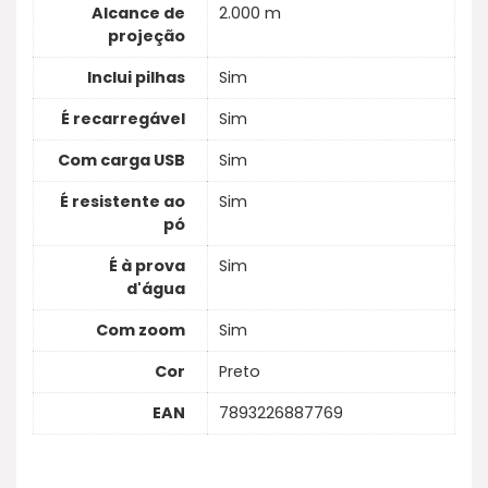
Alcance de
2.000 m
projeção
Inclui pilhas
Sim
É recarregável
Sim
Com carga USB
Sim
É resistente ao
Sim
pó
É à prova
Sim
d'água
Com zoom
Sim
Cor
Preto
EAN
7893226887769