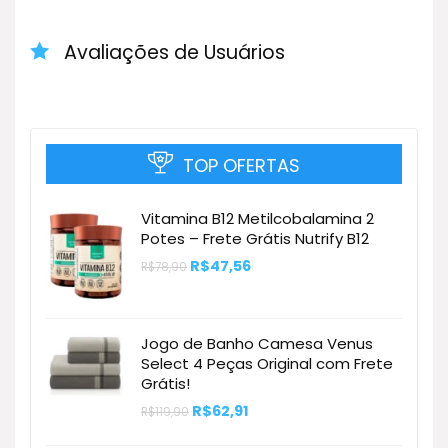
Avaliações de Usuários
TOP OFERTAS
Vitamina B12 Metilcobalamina 2
Potes – Frete Grátis Nutrify B12
O
O
R$
47,56
R$
78,90
preço
preço
original
atual
era:
é:
R$78,90.
R$47,56.
Jogo de Banho Camesa Venus
Select 4 Peças Original com Frete
Grátis!
O
O
R$
62,91
R$
119,90
preço
preço
original
atual