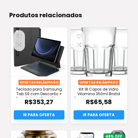
Produtos relacionados
OFERTAS RELÂMPAGO
OFERTAS RELÂMPAGO
Teclado para Samsung
Kit 18 Copos de Vidro
Tab S9 com Desconto +
Vitamina 350ml Bristol
Frete Grátis e Full – Oferta
Praticasa – Melhor Preço e
R$
353,27
R$
65,58
Imperdível!
Frete Grátis
48%