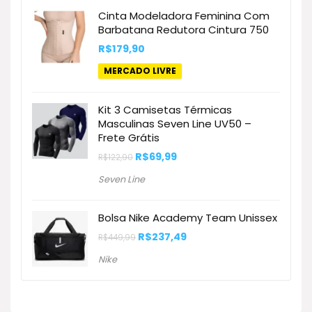
era:
é:
Cinta Modeladora Feminina Com
R$119,90.
R$62,91.
Barbatana Redutora Cintura 750
R$
179,90
MERCADO LIVRE
Kit 3 Camisetas Térmicas
Masculinas Seven Line UV50 –
Frete Grátis
O
O
R$
69,99
R$
122,90
preço
preço
original
atual
Seven Line
era:
é:
R$122,90.
R$69,99.
Bolsa Nike Academy Team Unissex
O
O
R$
237,49
R$
449,99
preço
preço
original
atual
Nike
era:
é:
R$449,99.
R$237,49.