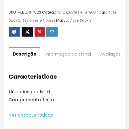
SKU:
MLB27617023
Categoria:
Esportes e Fitness
Tags:
Acte
Sports
,
Esportes e Fitness
Marca:
Acte Sports
Descrição
Informação adicional
Avaliações (
Características
Unidades por kit: 6.
Comprimento: 1.5 m.
Ver características