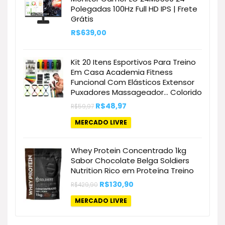
Polegadas 100Hz Full HD IPS | Frete
Grátis
R$
639,00
Kit 20 Itens Esportivos Para Treino
Em Casa Academia Fitness
Funcional Com Elásticos Extensor
Puxadores Massageador… Colorido
O
O
R$
48,97
R$
59,97
preço
preço
original
atual
MERCADO LIVRE
era:
é:
R$59,97.
R$48,97.
Whey Protein Concentrado 1kg
Sabor Chocolate Belga Soldiers
Nutrition Rico em Proteína Treino
O
O
R$
130,90
R$
429,90
preço
preço
original
atual
MERCADO LIVRE
era:
é:
R$429,90.
R$130,90.