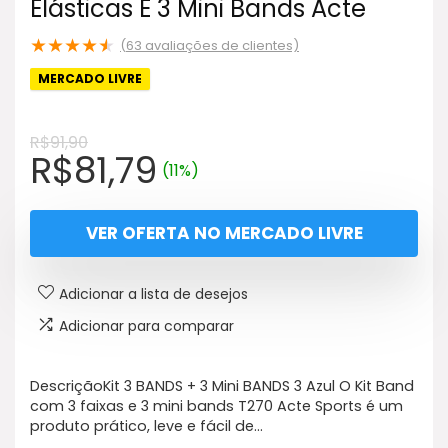
Elásticas E 3 Mini Bands Acte
★
★
★
★
★
(
63
avaliações de clientes)
MERCADO LIVRE
R$
91,90
O
O
R$
81,79
(11%)
preço
preço
original
atual
VER OFERTA NO MERCADO LIVRE
era:
é:
R$91,90.
R$81,79.
Adicionar a lista de desejos
Adicionar para comparar
DescriçãoKit 3 BANDS + 3 Mini BANDS 3 Azul O Kit Band
com 3 faixas e 3 mini bands T270 Acte Sports é um
produto prático, leve e fácil de…