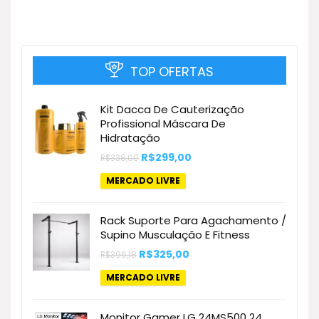
TOP OFERTAS
Kit Dacca De Cauterização
Profissional Máscara De
Hidratação
O
O
R$
299,00
R$
338,00
preço
preço
original
atual
MERCADO LIVRE
era:
é:
R$338,00.
R$299,00.
Rack Suporte Para Agachamento /
Supino Musculação E Fitness
O
O
R$
325,00
R$
396,18
preço
preço
original
atual
MERCADO LIVRE
era:
é:
R$396,18.
R$325,00.
Monitor Gamer LG 24MS500 24