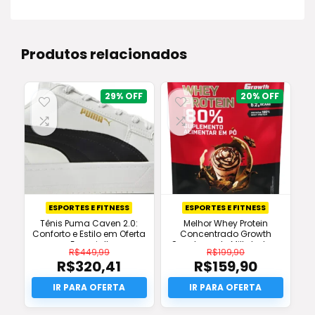
Produtos relacionados
29%
20%
ESPORTES E FITNESS
ESPORTES E FITNESS
Tênis Puma Caven 2.0:
Melhor Whey Protein
Conforto e Estilo em Oferta
Concentrado Growth
Especial!
Supplements Milkshake –
R$
449,99
R$
199,90
Original
R$
320,41
R$
159,90
O
O
preço
O
preço
O
original
preço
original
preço
era:
atual
era:
atual